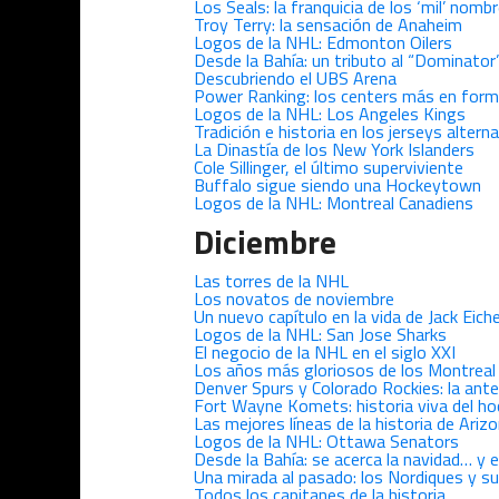
Los Seals: la franquicia de los ‘mil’ nomb
Troy Terry: la sensación de Anaheim
Logos de la NHL: Edmonton Oilers
Desde la Bahía: un tributo al “Dominator
Descubriendo el UBS Arena
Power Ranking: los centers más en form
Logos de la NHL: Los Angeles Kings
Tradición e historia en los jerseys altern
La Dinastía de los New York Islanders
Cole Sillinger, el último superviviente
Buffalo sigue siendo una Hockeytown
Logos de la NHL: Montreal Canadiens
Diciembre
Las torres de la NHL
Los novatos de noviembre
Un nuevo capítulo en la vida de Jack Eiche
Logos de la NHL: San Jose Sharks
El negocio de la NHL en el siglo XXI
Los años más gloriosos de los Montreal
Denver Spurs y Colorado Rockies: la ante
Fort Wayne Komets: historia viva del h
Las mejores líneas de la historia de Ariz
Logos de la NHL: Ottawa Senators
Desde la Bahía: se acerca la navidad… y 
Una mirada al pasado: los Nordiques y su
Todos los capitanes de la historia