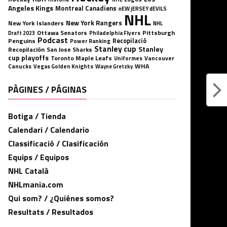
Angeles Kings
Montreal Canadiens
nEW jERSEY dEVILS
NHL
New York Rangers
New York Islanders
NHL
Ottawa Senators
Pittsburgh
Philadelphia Flyers
Draft 2023
Podcast
Penguins
Recopilació
Power Ranking
Stanley cup
Stanley
Recopilación
San Jose Sharks
cup playoffs
Toronto Maple Leafs
Uniformes
Vancouver
WHA
Canucks
Vegas Golden Knights
Wayne Gretzky
PÀGINES / PÁGINAS
Botiga / Tienda
Calendari / Calendario
Classificació / Clasificación
Equips / Equipos
NHL Català
NHLmania.com
Qui som? / ¿Quiénes somos?
Resultats / Resultados