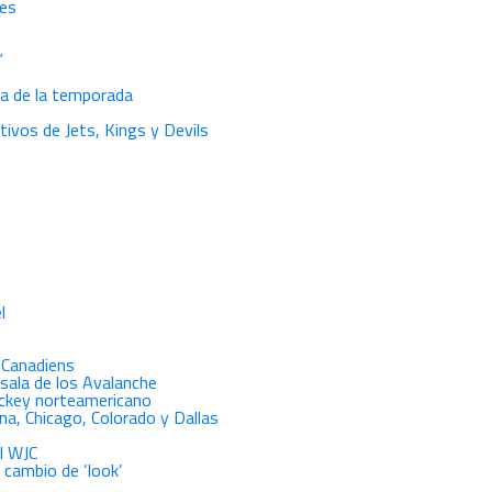
res
”
a de la temporada
ativos de Jets, Kings y Devils
l
 Canadiens
sala de los Avalanche
ockey norteamericano
ona, Chicago, Colorado y Dallas
el WJC
 cambio de ‘look’