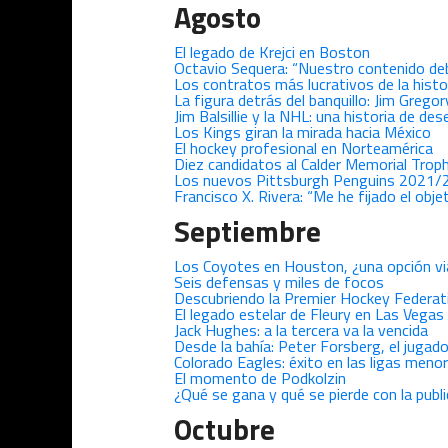
Agosto
El legado de Krejci en Boston
Octavio Sequera: “Nuestro contenido debe 
Los contratos más lucrativos de la histo
La figura detrás del banquillo: Jim Grego
Jim Balsillie y la NHL: una historia de de
Los Kings giran la mirada hacia México
El hockey profesional en Norteamérica
Diez candidatos al Calder Memorial Trop
Los nuevos Pittsburgh Penguins 2021/
Francisco X. Rivera: “Me he fijado el obj
Septiembre
Los Coyotes en Houston, ¿una opción vi
Seis defensas y miles de focos
Descubriendo la Premier Hockey Federat
El legado estelar de Fleury en Las Vegas
Jack Hughes: a la tercera va la vencida
Desde la bahía: Peter Forsberg, el jugad
Colorado Eagles: éxito en las ligas meno
El momento de Podkolzin
¿Qué se gana y qué se pierde con la publ
Octubre