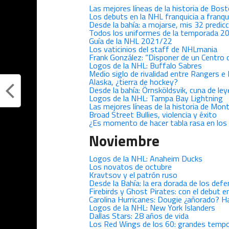
Las mejores líneas de la historia de Bost
Los debuts en la NHL franquicia a franqu
Desde la bahía: a mojarse, mis 32 predi
Todos los uniformes de la temporada 2
Guía de la NHL 2021/22
Los vaticinios del staff de NHLmania
Frank González: “Disponer de un Centro 
Logos de la NHL: Buffalo Sabres
Medio siglo de rivalidad entre Rangers e 
Alaska, ¿tierra de hockey?
Desde la bahía: Örnsköldsvik, cuna de le
Logos de la NHL: Tampa Bay Lightning
Las mejores líneas de la historia de Mo
Broad Street Bullies, violencia y éxito
¿Es momento de hacer tabla rasa en los
Noviembre
Logos de la NHL: Anaheim Ducks
Los novatos de octubre
Kravtsov y el patrón ruso
Desde la Bahía: la era dorada de los def
Firebirds y Ghost Pirates: con el debut e
Carolina Hurricanes: Dougie ¿añorado? H
Logos de la NHL: New York Islanders
Dallas Stars: 28 años de vida
Los Red Wings de los 60: grandes tempo