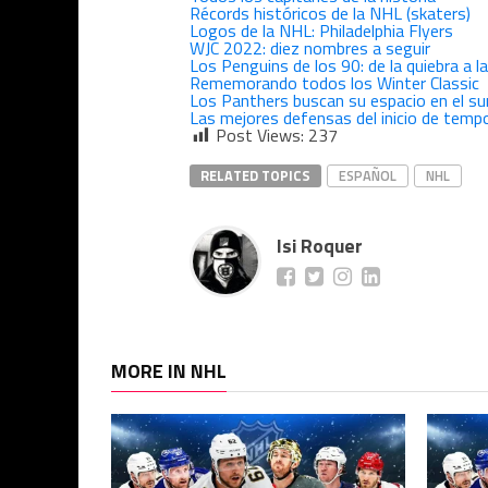
Récords históricos de la NHL (skaters)
Logos de la NHL: Philadelphia Flyers
WJC 2022: diez nombres a seguir
Los Penguins de los 90: de la quiebra a la
Rememorando todos los Winter Classic
Los Panthers buscan su espacio en el sur
Las mejores defensas del inicio de temp
Post Views:
237
RELATED TOPICS
ESPAÑOL
NHL
Isi Roquer
MORE IN NHL