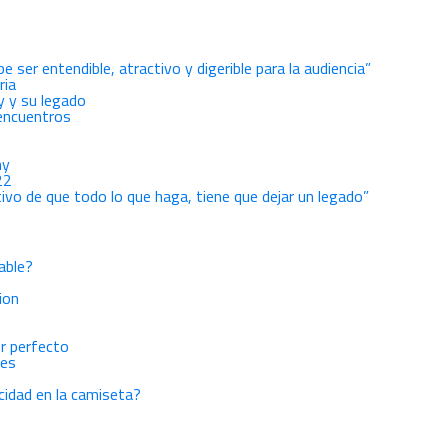
ser entendible, atractivo y digerible para la audiencia”
ria
ry y su legado
sencuentros
hy
22
etivo de que todo lo que haga, tiene que dejar un legado”
able?
ion
or perfecto
res
icidad en la camiseta?