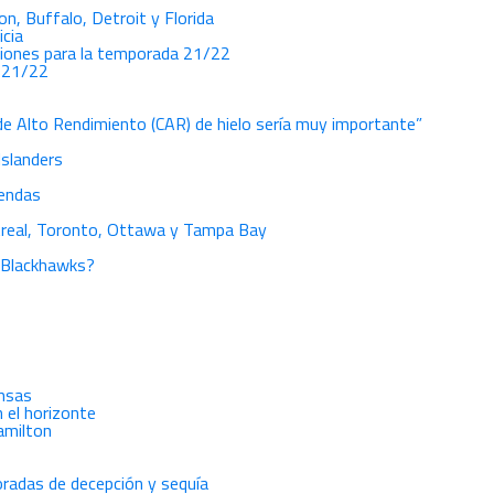
on, Buffalo, Detroit y Florida
icia
cciones para la temporada 21/22
021/22
de Alto Rendimiento (CAR) de hielo sería muy importante”
Islanders
yendas
ntreal, Toronto, Ottawa y Tampa Bay
 Blackhawks?
ensas
n el horizonte
amilton
radas de decepción y sequía