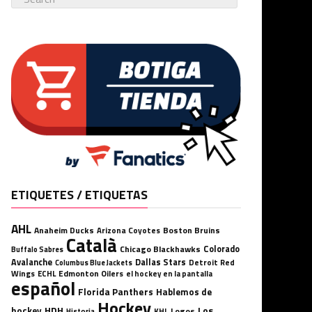
ETIQUETES / ETIQUETAS
AHL
Anaheim Ducks
Boston Bruins
Arizona Coyotes
Català
Chicago Blackhawks
Colorado
Buffalo Sabres
Avalanche
Dallas Stars
Detroit Red
Columbus Blue Jackets
Wings
ECHL
Edmonton Oilers
el hockey en la pantalla
español
Florida Panthers
Hablemos de
Hockey
HDH
hockey
Los
Logos
KHL
Historia