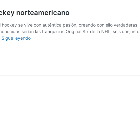
ockey norteamericano
ockey se vive con auténtica pasión, creando con ello verdaderas ins
onocidas serían las franquicias Original Six de la NHL, seis conju
Fort
…
Sigue leyendo
Wayne
Komets,
historia
viva
del
hockey
norteamericano