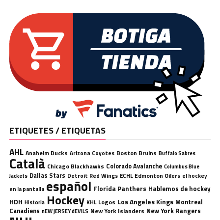
ETIQUETES / ETIQUETAS
AHL
Anaheim Ducks
Boston Bruins
Arizona Coyotes
Buffalo Sabres
Català
Chicago Blackhawks
Colorado Avalanche
Columbus Blue
Dallas Stars
Detroit Red Wings
ECHL
Edmonton Oilers
el hockey
Jackets
español
Florida Panthers
Hablemos de hockey
en la pantalla
Hockey
HDH
Los Angeles Kings
Montreal
Logos
KHL
Historia
Canadiens
New York Rangers
New York Islanders
nEW jERSEY dEVILS