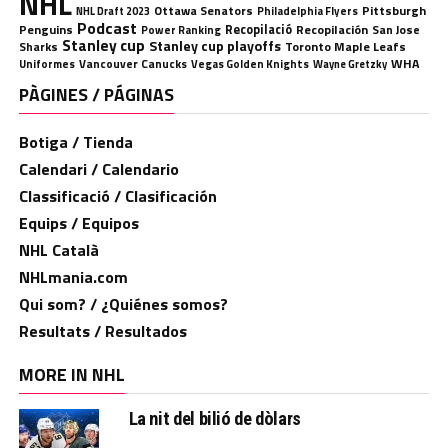
NHL
Ottawa Senators
Pittsburgh
Philadelphia Flyers
NHL Draft 2023
Podcast
Penguins
Recopilació
Recopilación
San Jose
Power Ranking
Stanley cup
Stanley cup playoffs
Sharks
Toronto Maple Leafs
WHA
Uniformes
Vancouver Canucks
Vegas Golden Knights
Wayne Gretzky
PÀGINES / PÁGINAS
Botiga / Tienda
Calendari / Calendario
Classificació / Clasificación
Equips / Equipos
NHL Català
NHLmania.com
Qui som? / ¿Quiénes somos?
Resultats / Resultados
MORE IN NHL
La nit del bilió de dòlars