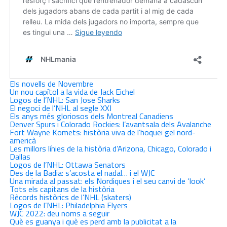
Els novells de Novembre
Un nou capítol a la vida de Jack Eichel
Logos de l’NHL: San Jose Sharks
El negoci de l’NHL al segle XXI
Els anys més gloriosos dels Montreal Canadiens
Denver Spurs i Colorado Rockies: l’avantsala dels Avalanche
Fort Wayne Komets: història viva de l’hoquei gel nord-
americà
Les millors línies de la història d’Arizona, Chicago, Colorado i
Dallas
Logos de l’NHL: Ottawa Senators
Des de la Badia: s’acosta el nadal… i el WJC
Una mirada al passat: els Nordiques i el seu canvi de ‘look’
Tots els capitans de la història
Rècords històrics de l’NHL (skaters)
Logos de l’NHL: Philadelphia Flyers
WJC 2022: deu noms a seguir
Què es guanya i què es perd amb la publicitat a la