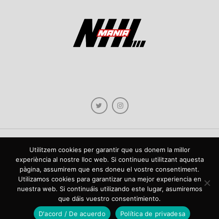
Utilitzem cookies per garantir que us donem la millor
Copyright © 2021 NHLmania.com. Tots els drets reservats / Todos los derechos
experiència al nostre lloc web. Si continueu utilitzant aquesta
reservados. NHLmania és una web dedicada a la difusió de contingut sobre la
pàgina, assumirem que ens doneu el vostre consentiment.
NHL, tant en català com en castellà. L'escut de NHLmania.com és propietat de la
web en qüestió. NHLmania es una web dedicada a la difusión de contenido sobre
Utilizamos cookies para garantizar una mejor experiencia en
la NHL, tanto en español como en catalán. El escudo deNHLmania.com es
nuestra web. Si continuáis utilizando este lugar, asumiremos
propiedad de dicha web.
que dáis vuestro consentimiento.
D'acord / De acuerdo
Política de privadesa