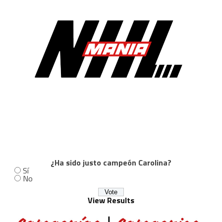
¿Ha sido justo campeón Carolina?
Sí
No
View Results