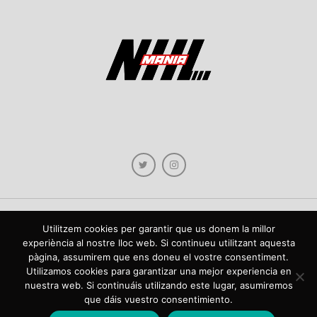
Utilitzem cookies per garantir que us donem la millor
Copyright © 2021 NHLmania.com. Tots els drets reservats / Todos los derechos
experiència al nostre lloc web. Si continueu utilitzant aquesta
reservados. NHLmania és una web dedicada a la difusió de contingut sobre la
pàgina, assumirem que ens doneu el vostre consentiment.
NHL, tant en català com en castellà. L'escut de NHLmania.com és propietat de la
web en qüestió. NHLmania es una web dedicada a la difusión de contenido sobre
Utilizamos cookies para garantizar una mejor experiencia en
la NHL, tanto en español como en catalán. El escudo deNHLmania.com es
nuestra web. Si continuáis utilizando este lugar, asumiremos
propiedad de dicha web.
que dáis vuestro consentimiento.