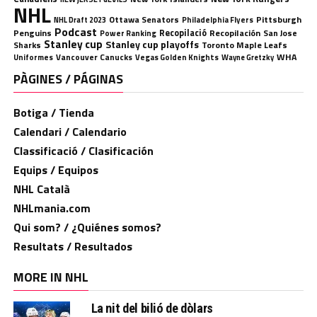
NHL
Ottawa Senators
Pittsburgh
Philadelphia Flyers
NHL Draft 2023
Podcast
Penguins
Recopilació
Recopilación
San Jose
Power Ranking
Stanley cup
Stanley cup playoffs
Sharks
Toronto Maple Leafs
WHA
Uniformes
Vancouver Canucks
Vegas Golden Knights
Wayne Gretzky
PÀGINES / PÁGINAS
Botiga / Tienda
Calendari / Calendario
Classificació / Clasificación
Equips / Equipos
NHL Català
NHLmania.com
Qui som? / ¿Quiénes somos?
Resultats / Resultados
MORE IN NHL
La nit del bilió de dòlars