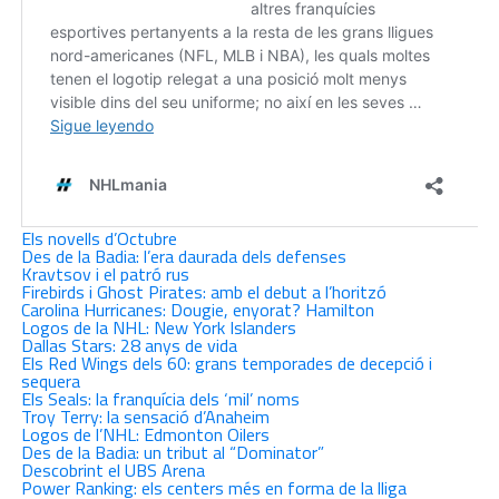
Els novells d’Octubre
Des de la Badia: l’era daurada dels defenses
Kravtsov i el patró rus
Firebirds i Ghost Pirates: amb el debut a l’horitzó
Carolina Hurricanes: Dougie, enyorat? Hamilton
Logos de la NHL: New York Islanders
Dallas Stars: 28 anys de vida
Els Red Wings dels 60: grans temporades de decepció i
sequera
Els Seals: la franquícia dels ‘mil’ noms
Troy Terry: la sensació d’Anaheim
Logos de l’NHL: Edmonton Oilers
Des de la Badia: un tribut al “Dominator”
Descobrint el UBS Arena
Power Ranking: els centers més en forma de la lliga