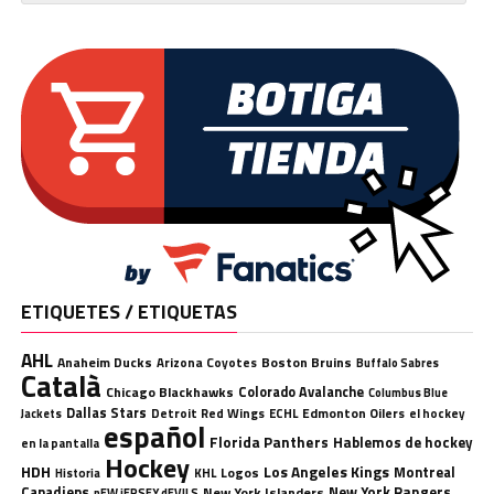
ETIQUETES / ETIQUETAS
AHL
Anaheim Ducks
Boston Bruins
Arizona Coyotes
Buffalo Sabres
Català
Chicago Blackhawks
Colorado Avalanche
Columbus Blue
Dallas Stars
Detroit Red Wings
ECHL
Edmonton Oilers
el hockey
Jackets
español
Florida Panthers
Hablemos de hockey
en la pantalla
Hockey
HDH
Los Angeles Kings
Montreal
Logos
KHL
Historia
Canadiens
New York Rangers
New York Islanders
nEW jERSEY dEVILS