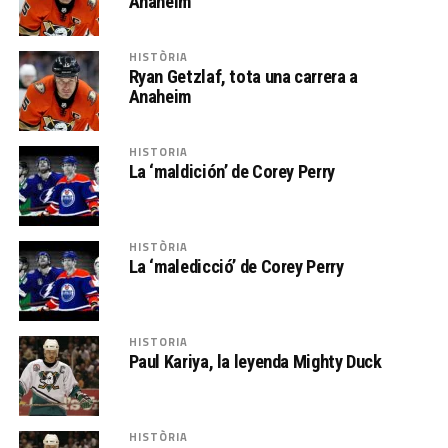
Anaheim
HISTÒRIA
Ryan Getzlaf, tota una carrera a
Anaheim
HISTORIA
La ‘maldición’ de Corey Perry
HISTÒRIA
La ‘maledicció’ de Corey Perry
HISTORIA
Paul Kariya, la leyenda Mighty Duck
HISTÒRIA