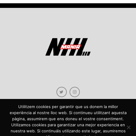
Utilitzem cookies per garantir que us donem la millor
experiència al nostre lloc web. Si continueu utilitzant aquesta
pàgina, assumirem que ens doneu el vostre consentiment.
Copyright © 2021 NHLmania.com. Tots els drets reservats / Todos los derechos
Utilizamos cookies para garantizar una mejor experiencia en
reservados. NHLmania és una web dedicada a la difusió de contingut sobre la
nuestra web. Si continuáis utilizando este lugar, asumiremos
NHL, tant en català com en castellà. L'escut de NHLmania.com és propietat de la