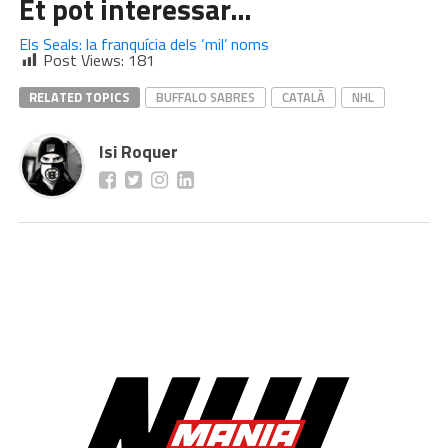
Et pot interessar…
Els Seals: la franquícia dels ‘mil’ noms
Post Views:
181
RELATED TOPICS
BUFFALO SABRES
CATALÀ
NHL
Isi Roquer