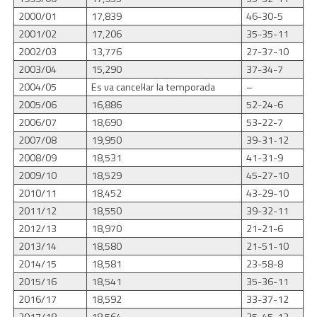
2000/01
17,839
46-30-5
2001/02
17,206
35-35-11
2002/03
13,776
27-37-10
2003/04
15,290
37-34-7
2004/05
Es va cancel·lar la temporada
–
2005/06
16,886
52-24-6
2006/07
18,690
53-22-7
2007/08
19,950
39-31-12
2008/09
18,531
41-31-9
2009/10
18,529
45-27-10
2010/11
18,452
43-29-10
2011/12
18,550
39-32-11
2012/13
18,970
21-21-6
2013/14
18,580
21-51-10
2014/15
18,581
23-58-8
2015/16
18,541
35-36-11
2016/17
18,592
33-37-12
2017/18
18,564
25-45-12