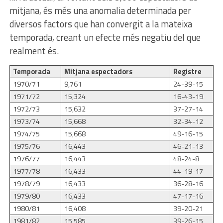
mitjana, és més una anomalia determinada per
diversos factors que han convergit a la mateixa
temporada, creant un efecte més negatiu del que
realment és.
Temporada
Mitjana espectadors
Registre
1970/71
9,761
24-39-15
1971/72
15,324
16-43-19
1972/73
15,632
37-27-14
1973/74
15,668
32-34-12
1974/75
15,668
49-16-15
1975/76
16,443
46-21-13
1976/77
16,443
48-24-8
1977/78
16,433
44-19-17
1978/79
16,433
36-28-16
1979/80
16,433
47-17-16
1980/81
16,408
39-20-21
1981/82
15,585
39-26-15