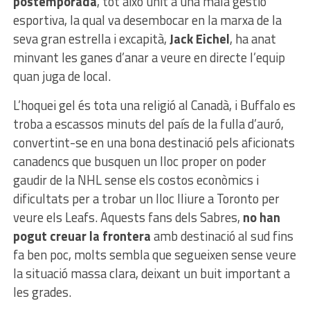
postemporada
, tot això unit a una mala gestió
esportiva, la qual va desembocar en la marxa de la
seva gran estrella i excapità,
Jack Eichel
, ha anat
minvant les ganes d’anar a veure en directe l’equip
quan juga de local.
L’hoquei gel és tota una religió al Canadà, i Buffalo es
troba a escassos minuts del país de la fulla d’auró,
convertint-se en una bona destinació pels aficionats
canadencs que busquen un lloc proper on poder
gaudir de la NHL sense els costos econòmics i
dificultats per a trobar un lloc lliure a Toronto per
veure els Leafs. Aquests fans dels Sabres,
no han
pogut creuar la frontera
amb destinació al sud fins
fa ben poc, molts sembla que segueixen sense veure
la situació massa clara, deixant un buit important a
les grades.