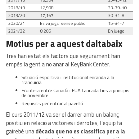
2018/19
17,908
33-39-10
2019/20
17,167
30-31-8
2020/21
Es va jugar sense públic
15-34-7
2021/22
8,206
En juego
Motius per a aquest daltabaix
Tres han estat els factors que segurament han
empès la gent a no anar al KeyBank Center.
Situació esportiva i institucional enrarida a la
franquícia
Frontera entre Canadà i EUA tancada fins a principis
de novembre
Requisits per entrar al pavelló
El curs 2011/12 va ser el darrer amb un balanç
positiu en relació a victòries i derrotes, l’equip fa
gairebé una
dècada que no es classifica per a la