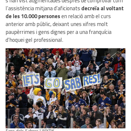
s’han vist augmentades després de comprovar com
l’assistència mitjana d’aficionats
decreïa al voltant
de les 10.000 persones
en relació amb el curs
anterior amb públic, deixant unes xifres molt
paupèrrimes i gens dignes per a una franquícia
d’hoquei gel professional.
Fans dels Sabres | WYRK