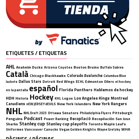
ETIQUETES / ETIQUETAS
AHL
Anaheim Ducks
Boston Bruins
Arizona Coyotes
Buffalo Sabres
Català
Chicago Blackhawks
Colorado Avalanche
Columbus Blue
Dallas Stars
Detroit Red Wings
ECHL
Edmonton Oilers
el hockey
Jackets
español
Florida Panthers
Hablemos de hockey
en la pantalla
Hockey
HDH
Los Angeles Kings
Montreal
Logos
KHL
Historia
Canadiens
New York Rangers
New York Islanders
nEW jERSEY dEVILS
NHL
Ottawa Senators
Pittsburgh
Philadelphia Flyers
NHL Draft 2023
Podcast
Penguins
Recopilació
Recopilación
San Jose
Power Ranking
Stanley cup
Stanley cup playoffs
Sharks
Toronto Maple Leafs
WHA
Uniformes
Vancouver Canucks
Vegas Golden Knights
Wayne Gretzky
PÀGINES / PÁGINAS