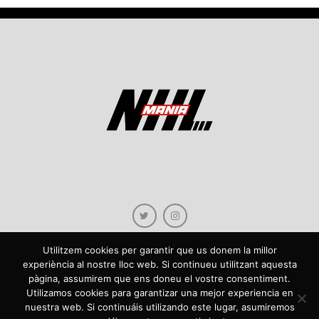
Utilitzem cookies per garantir que us donem la millor
experiència al nostre lloc web. Si continueu utilitzant aquesta
pàgina, assumirem que ens doneu el vostre consentiment.
Copyright © 2021 NHLmania.com. Tots els drets reservats / Todos los derechos
Utilizamos cookies para garantizar una mejor experiencia en
reservados. NHLmania és una web dedicada a la difusió de contingut sobre la
nuestra web. Si continuáis utilizando este lugar, asumiremos
NHL, tant en català com en castellà. L'escut de NHLmania.com és propietat de la