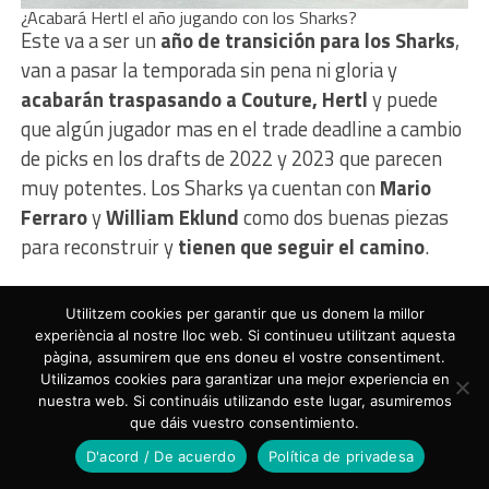
¿Acabará Hertl el año jugando con los Sharks?
Este va a ser un
año de transición para los Sharks
,
van a pasar la temporada sin pena ni gloria y
acabarán traspasando a Couture, Hertl
y puede
que algún jugador mas en el trade deadline a cambio
de picks en los drafts de 2022 y 2023 que parecen
muy potentes. Los Sharks ya cuentan con
Mario
Ferraro
y
William Eklund
como dos buenas piezas
para reconstruir y
tienen que seguir el camino
.
SEATTLE KRAKEN – No se repite
Utilitzem cookies per garantir que us donem la millor
la historia de Vegas
experiència al nostre lloc web. Si continueu utilitzant aquesta
pàgina, assumirem que ens doneu el vostre consentiment.
Utilizamos cookies para garantizar una mejor experiencia en
Los jerseys de Seattle son preciosos
nuestra web. Si continuáis utilizando este lugar, asumiremos
Lo que ocurrió con
Vegas fue algo excepcional
.
que dáis vuestro consentimiento.
Equipo que sale de expansión llega a la final de la
D'acord / De acuerdo
Política de privadesa
Stanley Cup sorprendiendo a todos y jugando a un