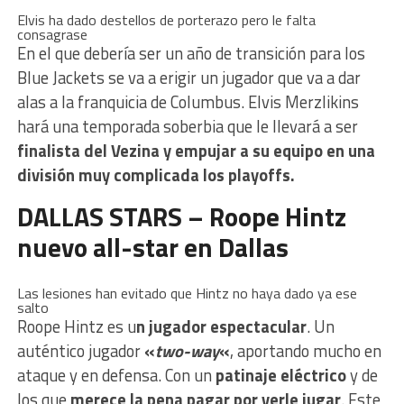
Elvis ha dado destellos de porterazo pero le falta
consagrase
En el que debería ser un año de transición para los
Blue Jackets se va a erigir un jugador que va a dar
alas a la franquicia de Columbus. Elvis Merzlikins
hará una temporada soberbia que le llevará a ser
finalista del Vezina y empujar a su equipo en una
división muy complicada los playoffs.
DALLAS STARS – Roope Hintz
nuevo all-star en Dallas
Las lesiones han evitado que Hintz no haya dado ya ese
salto
Roope Hintz es u
n jugador espectacular
. Un
auténtico jugador
«
two-way
«
, aportando mucho en
ataque y en defensa. Con un
patinaje eléctrico
y de
los que
merece la pena pagar por verle jugar
. Este