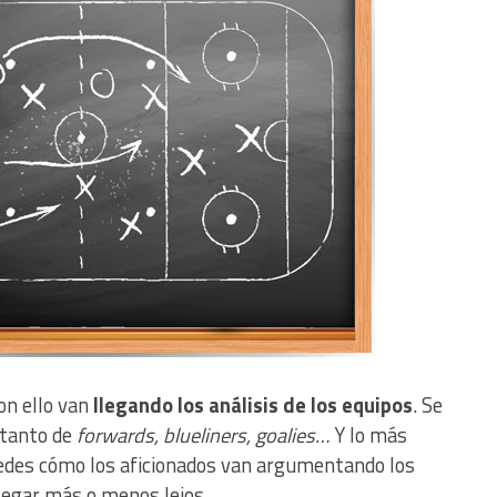
on ello van
llegando los análisis de los equipos
. Se
tanto de
forwards, blueliners, goalies…
Y lo más
redes cómo los aficionados van argumentando los
llegar más o menos lejos.