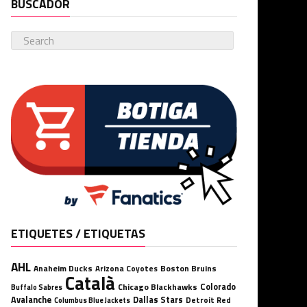
BUSCADOR
ETIQUETES / ETIQUETAS
AHL
Anaheim Ducks
Boston Bruins
Arizona Coyotes
Català
Chicago Blackhawks
Colorado
Buffalo Sabres
Avalanche
Dallas Stars
Detroit Red
Columbus Blue Jackets