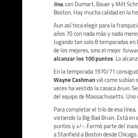
line
, con Dumart, Bauer y Milt Sch
Boston. Hay mucha calidad en la his
Aun así toca elegir para la franquic
años 70 con nada más y nada menos 
Jugando tan solo 8 temporadas en B
de los mejores, sino el mejor
forwa
alcanzar los 100 puntos
. Lo alcan
En la temporada 1970/71 consiguió m
Wayne Cashman
vió como subían s
veces ha vestido la casaca
bruin
. S
del equipo de Massachusetts. Uno d
Para completar el trío de esa línea,
vistiendo la Big Bad Bruin. Está en 
puntos y +/-. Formó parte del
trad
a Stanfield a Boston desde Chicago.