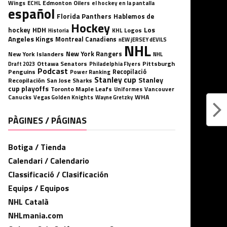
Wings
ECHL
Edmonton Oilers
el hockey en la pantalla
español
Florida Panthers
Hablemos de
Hockey
HDH
hockey
Los
Logos
KHL
Historia
Angeles Kings
Montreal Canadiens
nEW jERSEY dEVILS
NHL
New York Rangers
New York Islanders
NHL
Ottawa Senators
Pittsburgh
Philadelphia Flyers
Draft 2023
Podcast
Penguins
Recopilació
Power Ranking
Stanley cup
Stanley
Recopilación
San Jose Sharks
cup playoffs
Toronto Maple Leafs
Uniformes
Vancouver
WHA
Canucks
Vegas Golden Knights
Wayne Gretzky
PÀGINES / PÁGINAS
Botiga / Tienda
Calendari / Calendario
Classificació / Clasificación
Equips / Equipos
NHL Català
NHLmania.com