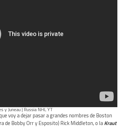
es y Juneau | Russia NHL YT
 que voy a dejar pasar a grandes nombres de Boston
a de Bobby Orr y Esposito) Rick Middleton, o la
Kraut