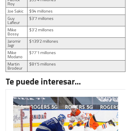
Roy
Joe Sakic
$94 millones
Guy
$3’7 millones
Lafleur
Mike
$3’2 millones
Bossy
Jaromir
$139’2 millones
Jagr
Mike
$77’1 millones
Modano
Martin
$81’5 millones
Brodeur
Te puede interesar…