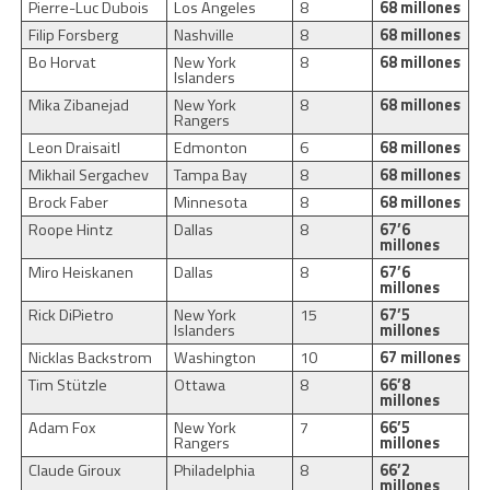
Pierre-Luc Dubois
Los Angeles
8
68 millones
Filip Forsberg
Nashville
8
68 millones
Bo Horvat
New York
8
68 millones
Islanders
Mika Zibanejad
New York
8
68 millones
Rangers
Leon Draisaitl
Edmonton
6
68 millones
Mikhail Sergachev
Tampa Bay
8
68 millones
Brock Faber
Minnesota
8
68 millones
Roope Hintz
Dallas
8
67’6
millones
Miro Heiskanen
Dallas
8
67’6
millones
Rick DiPietro
New York
15
67’5
Islanders
millones
Nicklas Backstrom
Washington
10
67 millones
Tim Stützle
Ottawa
8
66’8
millones
Adam Fox
New York
7
66’5
Rangers
millones
Claude Giroux
Philadelphia
8
66’2
millones