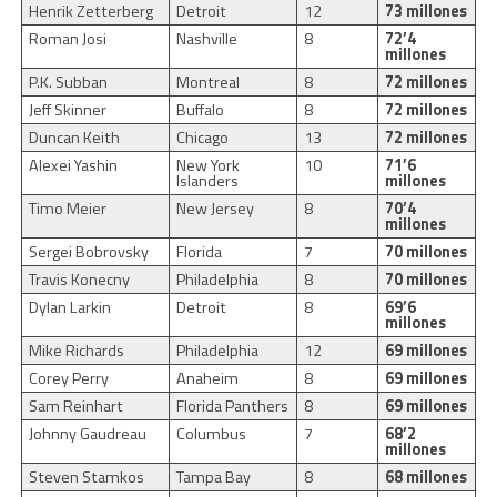
Henrik Zetterberg
Detroit
12
73 millones
Roman Josi
Nashville
8
72’4
millones
P.K. Subban
Montreal
8
72 millones
Jeff Skinner
Buffalo
8
72 millones
Duncan Keith
Chicago
13
72 millones
Alexei Yashin
New York
10
71’6
Islanders
millones
Timo Meier
New Jersey
8
70’4
millones
Sergei Bobrovsky
Florida
7
70 millones
Travis Konecny
Philadelphia
8
70 millones
Dylan Larkin
Detroit
8
69’6
millones
Mike Richards
Philadelphia
12
69 millones
Corey Perry
Anaheim
8
69 millones
Sam Reinhart
Florida Panthers
8
69 millones
Johnny Gaudreau
Columbus
7
68’2
millones
Steven Stamkos
Tampa Bay
8
68 millones