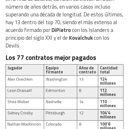
número de años detrás, en varios casos incluso
superando una década de longitud. De estos últimos,
hay 13 dentro del top 70, siendo el más extenso al
acuerdo firmado por
DiPietro
con los Islanders a
principio del siglo XXI y el de
Kovalchuk
con los
Devils.
Los 77 contratos mejor pagados
Jugador
Equipo
Años de
Cantidad
firmante
contrato
total
Alex Ovechkin
Washington
13
124
millones
Leon Draisaitl
Edmonton
8
112
millones
Shea Weber
Nashville
14
110
millones
Sidney Crosby
Pittsburgh
12
104’4
millones
Nathan MacKinnon
Colorado
8
100’8
millones