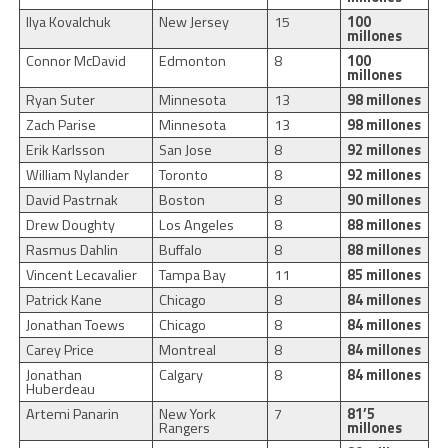
Ilya Kovalchuk
New Jersey
15
100
millones
Connor McDavid
Edmonton
8
100
millones
Ryan Suter
Minnesota
13
98 millones
Zach Parise
Minnesota
13
98 millones
Erik Karlsson
San Jose
8
92 millones
William Nylander
Toronto
8
92 millones
David Pastrnak
Boston
8
90 millones
Drew Doughty
Los Angeles
8
88 millones
Rasmus Dahlin
Buffalo
8
88 millones
Vincent Lecavalier
Tampa Bay
11
85 millones
Patrick Kane
Chicago
8
84 millones
Jonathan Toews
Chicago
8
84 millones
Carey Price
Montreal
8
84 millones
Jonathan
Calgary
8
84 millones
Huberdeau
Artemi Panarin
New York
7
81’5
Rangers
millones