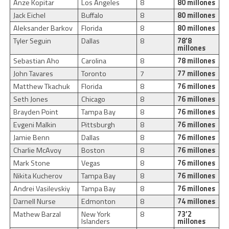
Anze Kopitar
Los Angeles
8
80 millones
Jack Eichel
Buffalo
8
80 millones
Aleksander Barkov
Florida
8
80 millones
Tyler Seguin
Dallas
8
78’8
millones
Sebastian Aho
Carolina
8
78 millones
John Tavares
Toronto
7
77 millones
Matthew Tkachuk
Florida
8
76 millones
Seth Jones
Chicago
8
76 millones
Brayden Point
Tampa Bay
8
76 millones
Evgeni Malkin
Pittsburgh
8
76 millones
Jamie Benn
Dallas
8
76 millones
Charlie McAvoy
Boston
8
76 millones
Mark Stone
Vegas
8
76 millones
Nikita Kucherov
Tampa Bay
8
76 millones
Andrei Vasilevskiy
Tampa Bay
8
76 millones
Darnell Nurse
Edmonton
8
74 millones
Mathew Barzal
New York
8
73’2
Islanders
millones