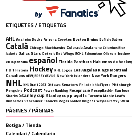
ETIQUETES / ETIQUETAS
AHL
Anaheim Ducks
Boston Bruins
Arizona Coyotes
Buffalo Sabres
Català
Chicago Blackhawks
Colorado Avalanche
Columbus Blue
Dallas Stars
Detroit Red Wings
ECHL
Edmonton Oilers
el hockey
Jackets
español
Florida Panthers
Hablemos de hockey
en la pantalla
Hockey
HDH
Los Angeles Kings
Montreal
Logos
KHL
Historia
Canadiens
New York Rangers
New York Islanders
nEW jERSEY dEVILS
NHL
Ottawa Senators
Pittsburgh
Philadelphia Flyers
NHL Draft 2023
Podcast
Penguins
Recopilació
Recopilación
San Jose
Power Ranking
Stanley cup
Stanley cup playoffs
Sharks
Toronto Maple Leafs
WHA
Uniformes
Vancouver Canucks
Vegas Golden Knights
Wayne Gretzky
PÀGINES / PÁGINAS
Botiga / Tienda
Calendari / Calendario