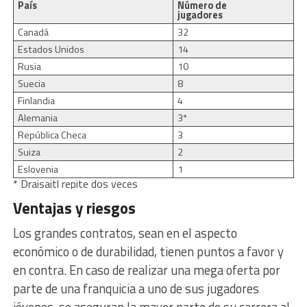
País
Número de
jugadores
Canadá
32
Estados Unidos
14
Rusia
10
Suecia
8
Finlandia
4
Alemania
3*
República Checa
3
Suiza
2
Eslovenia
1
* Draisaitl repite dos veces
Ventajas y riesgos
Los grandes contratos, sean en el aspecto
económico o de durabilidad, tienen puntos a favor y
en contra. En caso de realizar una mega oferta por
parte de una franquicia a uno de sus jugadores
jóvenes, se aseguran la mayor parte de su carrera al