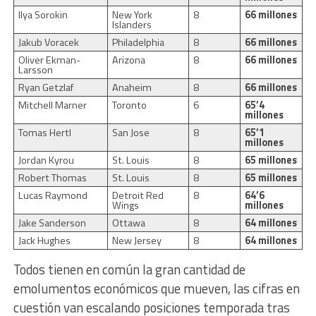
Ilya Sorokin
New York
8
66 millones
Islanders
Jakub Voracek
Philadelphia
8
66 millones
Oliver Ekman-
Arizona
8
66 millones
Larsson
Ryan Getzlaf
Anaheim
8
66 millones
Mitchell Marner
Toronto
6
65’4
millones
Tomas Hertl
San Jose
8
65’1
millones
Jordan Kyrou
St. Louis
8
65 millones
Robert Thomas
St. Louis
8
65 millones
Lucas Raymond
Detroit Red
8
64’6
Wings
millones
Jake Sanderson
Ottawa
8
64 millones
Jack Hughes
New Jersey
8
64 millones
Todos tienen en común la gran cantidad de
emolumentos económicos que mueven, las cifras en
cuestión van escalando posiciones temporada tras