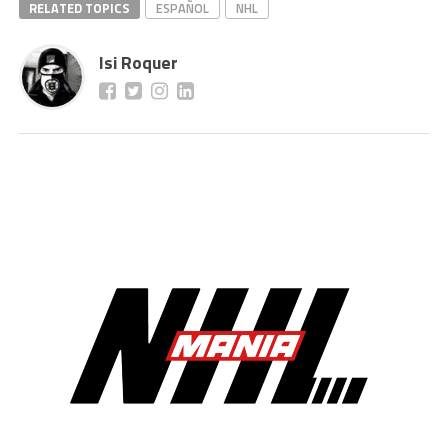
RELATED TOPICS
ESPAÑOL
NHL
Isi Roquer