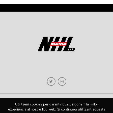
Utilitzem cookies per garantir que us donem la millor
Copyright © 2021 NHLmania.com. Tots els drets reservats / Todos los derechos
experiència al nostre lloc web. Si continueu utilitzant aquesta
reservados. NHLmania és una web dedicada a la difusió de contingut sobre la