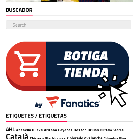
BUSCADOR
ETIQUETES / ETIQUETAS
AHL
Anaheim Ducks
Boston Bruins
Arizona Coyotes
Buffalo Sabres
Català
Chicago Blackhawks
Colorado Avalanche
Columbus Blue