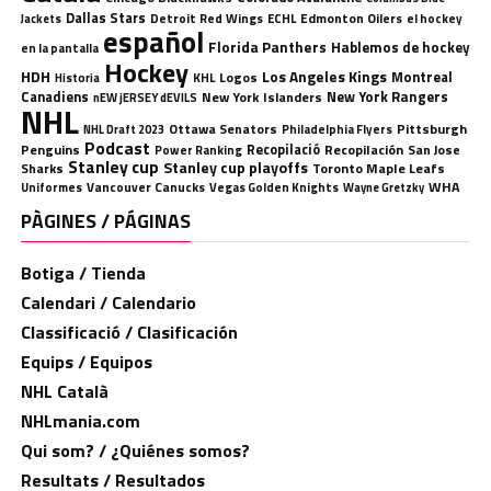
Dallas Stars
Detroit Red Wings
ECHL
Edmonton Oilers
el hockey
Jackets
español
Florida Panthers
Hablemos de hockey
en la pantalla
Hockey
HDH
Los Angeles Kings
Montreal
Logos
KHL
Historia
Canadiens
New York Rangers
New York Islanders
nEW jERSEY dEVILS
NHL
Ottawa Senators
Pittsburgh
Philadelphia Flyers
NHL Draft 2023
Podcast
Penguins
Recopilació
Recopilación
San Jose
Power Ranking
Stanley cup
Stanley cup playoffs
Sharks
Toronto Maple Leafs
WHA
Uniformes
Vancouver Canucks
Vegas Golden Knights
Wayne Gretzky
PÀGINES / PÁGINAS
Botiga / Tienda
Calendari / Calendario
Classificació / Clasificación
Equips / Equipos
NHL Català
NHLmania.com
Qui som? / ¿Quiénes somos?
Resultats / Resultados