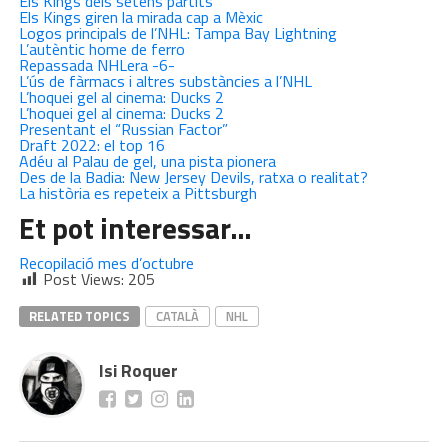
Els Kings dels setens partits
Els Kings giren la mirada cap a Mèxic
Logos principals de l’NHL: Tampa Bay Lightning
L’autèntic home de ferro
Repassada NHLera -6-
L’ús de fàrmacs i altres substàncies a l’NHL
L’hoquei gel al cinema: Ducks 2
L’hoquei gel al cinema: Ducks 2
Presentant el “Russian Factor”
Draft 2022: el top 16
Adéu al Palau de gel, una pista pionera
Des de la Badia: New Jersey Devils, ratxa o realitat?
La història es repeteix a Pittsburgh
Et pot interessar…
Recopilació mes d’octubre
Post Views:
205
RELATED TOPICS
CATALÀ
NHL
Isi Roquer