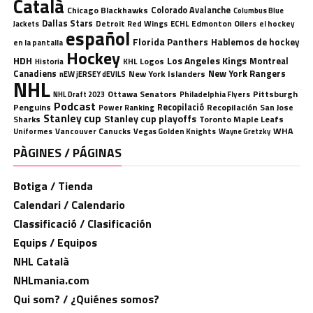
Català
Chicago Blackhawks
Colorado Avalanche
Columbus Blue
Dallas Stars
Detroit Red Wings
ECHL
Edmonton Oilers
el hockey
Jackets
español
Florida Panthers
Hablemos de hockey
en la pantalla
Hockey
HDH
Los Angeles Kings
Montreal
Logos
KHL
Historia
Canadiens
New York Rangers
New York Islanders
nEW jERSEY dEVILS
NHL
Ottawa Senators
Pittsburgh
Philadelphia Flyers
NHL Draft 2023
Podcast
Penguins
Recopilació
Recopilación
San Jose
Power Ranking
Stanley cup
Stanley cup playoffs
Sharks
Toronto Maple Leafs
WHA
Uniformes
Vancouver Canucks
Vegas Golden Knights
Wayne Gretzky
PÀGINES / PÁGINAS
Botiga / Tienda
Calendari / Calendario
Classificació / Clasificación
Equips / Equipos
NHL Català
NHLmania.com
Qui som? / ¿Quiénes somos?