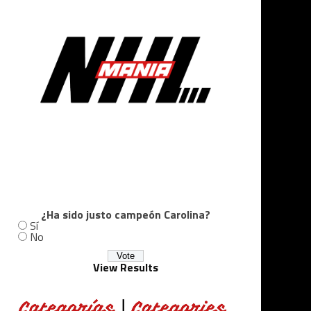
¿Ha sido justo campeón Carolina?
Sí
No
View Results