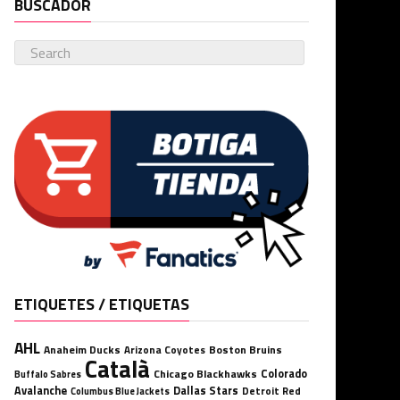
BUSCADOR
ETIQUETES / ETIQUETAS
AHL
Anaheim Ducks
Boston Bruins
Arizona Coyotes
Català
Chicago Blackhawks
Colorado
Buffalo Sabres
Avalanche
Dallas Stars
Detroit Red
Columbus Blue Jackets