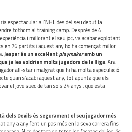
ria espectacular a l’NHL des del seu debut la
ndre tothom al training camp. Després de 4
periència i millorant el seu joc, va acabar explotant
 en 76 partits i aquest any ho ha començat millor
a.
Jesper és un excel·lent
playmaker
amb un
ue ja les voldrien molts jugadors de la lliga
. Ara
ugador all-star i malgrat que hi ha molta especulació
acte quan s’acabi aquest any, tot apunta que els
ovar el jove suec de tan sols 24 anys , que està
ità dels Devils és segurament el seu jugador més
anat any a any fent un pas més en la seva carrera fins
emporada. Nico destaca en totes les facetes del joc, és