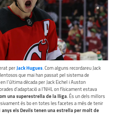
derat per
Jack Hugues
.
Com alguns recordareu Jack
lentosos que mai han passat pel sistema de
 l’última dècada per Jack Eichel i Auston
rades d’adaptació a l’NHL on físicament estava
om una superestrella de la lliga
. És un dels millors
nsivament és bo en totes les facetes a més de tenir
1 anys els Devils tenen una estrella per molt de