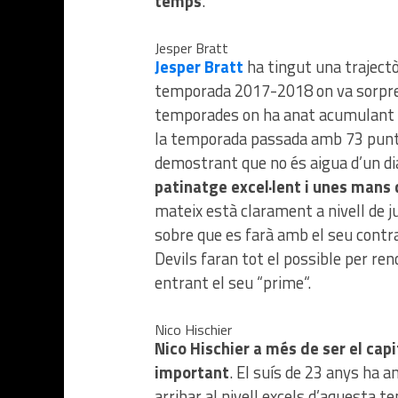
temps
.
Jesper Bratt
Jesper Bratt
ha tingut una trajectò
temporada 2017-2018 on va sorpre
temporades on ha anat acumulant ex
la temporada passada amb 73 punts
demostrant que no és aigua d’un di
patinatge excel·lent i unes mans q
mateix està clarament a nivell de j
sobre que es farà amb el seu contr
Devils faran tot el possible per ren
entrant el seu “prime“.
Nico Hischier
Nico Hischier a més de ser el cap
important
. El suís de 23 anys ha 
arribar al nivell excels d’aquesta t