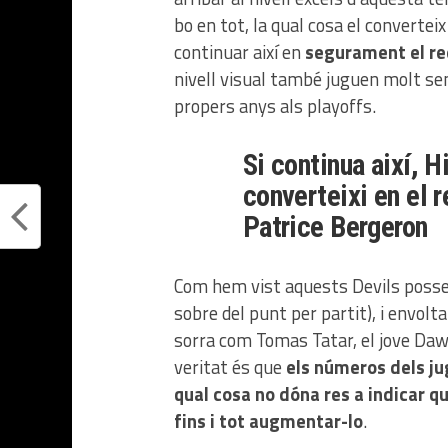
bo en tot, la qual cosa el converteix
continuar així en
segurament el re
nivell visual també juguen molt semb
propers anys als playoffs.
Si continua així, 
converteixi en el 
Patrice Bergeron
Com hem vist aquests Devils possee
sobre del punt per partit), i envol
sorra com Tomas Tatar, el jove Daw
veritat és que
els números dels ju
qual cosa no dóna res a indicar 
fins i tot augmentar-lo
.