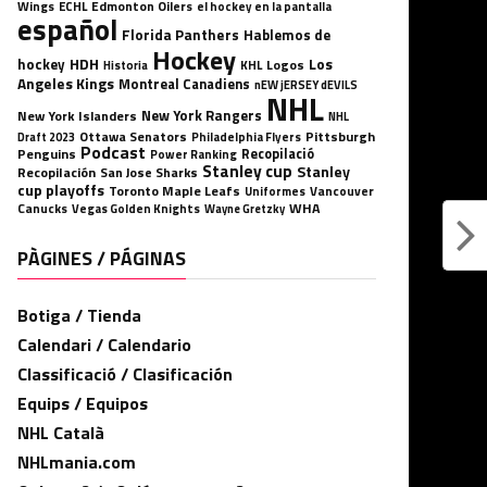
Wings
ECHL
Edmonton Oilers
el hockey en la pantalla
español
Florida Panthers
Hablemos de
Hockey
HDH
hockey
Los
Logos
KHL
Historia
Angeles Kings
Montreal Canadiens
nEW jERSEY dEVILS
NHL
New York Rangers
New York Islanders
NHL
Ottawa Senators
Pittsburgh
Philadelphia Flyers
Draft 2023
Podcast
Penguins
Recopilació
Power Ranking
Stanley cup
Stanley
Recopilación
San Jose Sharks
cup playoffs
Toronto Maple Leafs
Uniformes
Vancouver
WHA
Canucks
Vegas Golden Knights
Wayne Gretzky
PÀGINES / PÁGINAS
Botiga / Tienda
Calendari / Calendario
Classificació / Clasificación
Equips / Equipos
NHL Català
NHLmania.com