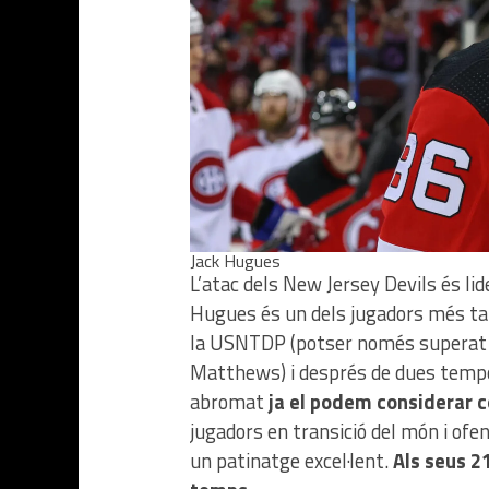
Jack Hugues
L’atac dels New Jersey Devils és li
Hugues és un dels jugadors més ta
la USNTDP (potser només superat en
Matthews) i després de dues tempo
abromat
ja el podem considerar c
jugadors en transició del món i ofe
un patinatge excel·lent.
Als seus 2