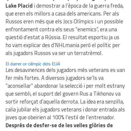
Lake Placid
i demostrar a l’època de la guerra freda,
que eren els millors a casa dels americans. Per als
Russos eren més que els Jocs Olímpics i un possible
enfrontament contra els seus “enemics”, era una
qüestió d’estat a Rússia. El resultat esportiu ja us
ho vam explicar des d’NHLmania però el polític per
als jugadors Russos va ser un terratrèmol.
El darrer or olímpic dels EUA
Les desavinences dels jugadors més veterans es van
fer més fortes. A diversos jugadors se’ls va
“aconsellar” abandonar la selecció i per molt estrany
que sembli, el suport del govern Rus a Tikhonov va
sortir reforçat d’aquella derrota. La idea era senzilla,
calia jubilar els jugadors veterans i donar entrada als
joves que obeirien al 100% l’estil de l’entrenador.
Després de desfer-se de les velles glòries de