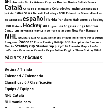
AHL
Anaheim Ducks
Boston Bruins
Arizona Coyotes
Buffalo Sabres
Català
Chicago Blackhawks
Colorado Avalanche
Columbus Blue
Dallas Stars
Detroit Red Wings
ECHL
Edmonton Oilers
el hockey
Jackets
español
Florida Panthers
Hablemos de hockey
en la pantalla
Hockey
HDH
Los Angeles Kings
Montreal
Logos
KHL
Historia
Canadiens
New York Rangers
New York Islanders
nEW jERSEY dEVILS
NHL
Ottawa Senators
Pittsburgh
Philadelphia Flyers
NHL Draft 2023
Podcast
Penguins
Recopilació
Recopilación
San Jose
Power Ranking
Stanley cup
Stanley cup playoffs
Sharks
Toronto Maple Leafs
WHA
Uniformes
Vancouver Canucks
Vegas Golden Knights
Wayne Gretzky
PÀGINES / PÁGINAS
Botiga / Tienda
Calendari / Calendario
Classificació / Clasificación
Equips / Equipos
NHL Català
NHLmania.com