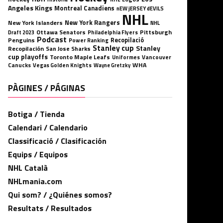
Angeles Kings
Montreal Canadiens
nEW jERSEY dEVILS
NHL
New York Rangers
New York Islanders
NHL
Ottawa Senators
Pittsburgh
Philadelphia Flyers
Draft 2023
Podcast
Penguins
Recopilació
Power Ranking
Stanley cup
Stanley
Recopilación
San Jose Sharks
cup playoffs
Toronto Maple Leafs
Uniformes
Vancouver
WHA
Canucks
Vegas Golden Knights
Wayne Gretzky
PÀGINES / PÁGINAS
Botiga / Tienda
Calendari / Calendario
Classificació / Clasificación
Equips / Equipos
NHL Català
NHLmania.com
Qui som? / ¿Quiénes somos?
Resultats / Resultados