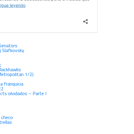
 Senators
j Slafkovsky
g
 Blackhawks
Metropolitan 1/2)
a franquicia
22
cts olvidados – Parte I
o checo
rellas