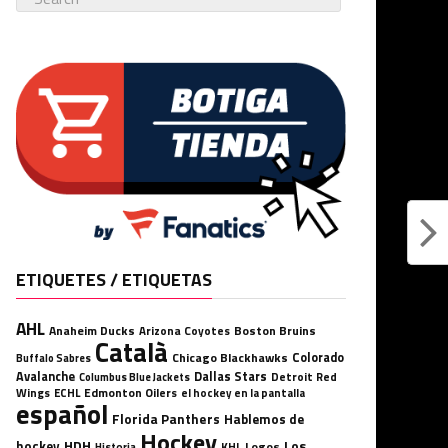
ETIQUETES / ETIQUETAS
AHL
Anaheim Ducks
Boston Bruins
Arizona Coyotes
Català
Chicago Blackhawks
Colorado
Buffalo Sabres
Avalanche
Dallas Stars
Detroit Red
Columbus Blue Jackets
Wings
ECHL
Edmonton Oilers
el hockey en la pantalla
español
Florida Panthers
Hablemos de
Hockey
HDH
hockey
Los
Logos
KHL
Historia