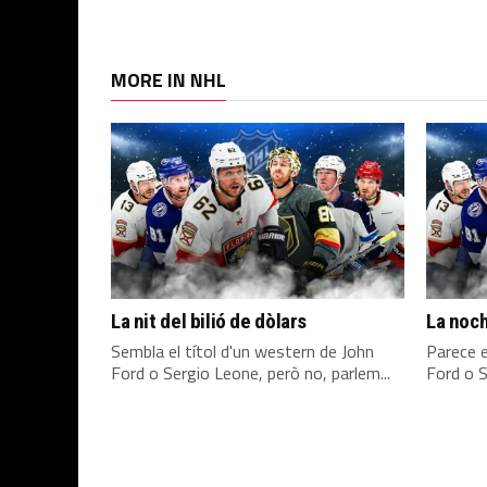
MORE IN NHL
La nit del bilió de dòlars
La noch
Sembla el títol d'un western de John
Parece e
Ford o Sergio Leone, però no, parlem...
Ford o S