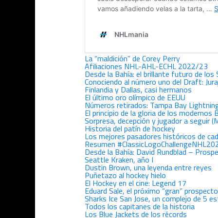
La “maldición” de Corey Perry
Afiliaciones NHL-AHL-ECHL 2022/23
Desde la Bahía: el brillante futuro de los
Conociendo al número uno del Draft: Jura
Finlandia y Dallas, casi hermanos
El último oro olímpico de EEUU
Números retirados: Tampa Bay Lightnin
El principio de la gloria de los modernos
Sorpresa, decepción y jugador a seguir (
Historia del patín de hockey
Los mejores pasadores históricos de cad
Resumen #ClassicLogoChallengeNHL20
Desde la Bahía: David Rundblad – Prospe
Seattle Kraken, año I
Dustin Brown, una leyenda entre reyes
Puñetazo al hockey hielo
El Hockey en el cine: Legend 17
Eduard Sale, el próximo “gran” prospect
Sharks Ice San Jose, un complejo de 5 est
Todos los capitanes de la historia
Los Blue Jackets de los récords