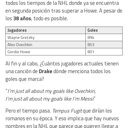
todos los tiempos de la NHL donde ya se encuentra
en segunda posición tras superar a Howe. A pesar de
los
38 años
, todo es posible.
Jugadores
Goles
Wayne Gretzky
894
Alex Ovechkin
853
Gordie Howe
801
Al fin y al cabo, ¿Cuántos jugadores actuales tienen
una canción de
Drake
dónde menciona todos los
goles que marca?
“
I’m just all about my goals like Ovechkin,
I’m just all about my goals like I’m Messi
”
Pero el tiempo pasa.
Tempus Fugit
que dirían los
romanos en su época. Y eso implica que hay nuevos
nombres en la NHL que parece que quieren llegar a