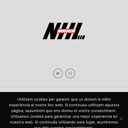
Utilitzem cookies per garantir que us donem la millor
Copyright © 2021 NHLmania.com. Tots els drets reservats / Todos los derechos
experiència al nostre lloc web. Si continueu utilitzant aquesta
reservados. NHLmania és una web dedicada a la difusió de contingut sobre la
pàgina, assumirem que ens doneu el vostre consentiment.
NHL, tant en català com en castellà. L'escut de NHLmania.com és propietat de la
web en qüestió. NHLmania es una web dedicada a la difusión de contenido sobre
Utilizamos cookies para garantizar una mejor experiencia en
la NHL, tanto en español como en catalán. El escudo deNHLmania.com es
nuestra web. Si continuáis utilizando este lugar, asumiremos
propiedad de dicha web.
que dáis vuestro consentimiento.