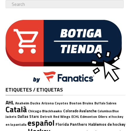
ETIQUETES / ETIQUETAS
AHL
Anaheim Ducks
Boston Bruins
Arizona Coyotes
Buffalo Sabres
Català
Chicago Blackhawks
Colorado Avalanche
Columbus Blue
Dallas Stars
Detroit Red Wings
ECHL
Edmonton Oilers
el hockey
Jackets
español
Florida Panthers
Hablemos de hockey
en la pantalla