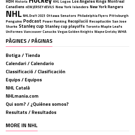
Hockey
HDH
Los Angeles Kings
Montreal
Logos
KHL
Historia
Canadiens
New York Rangers
New York Islanders
nEW jERSEY dEVILS
NHL
Ottawa Senators
Pittsburgh
Philadelphia Flyers
NHL Draft 2023
Podcast
Penguins
Recopilació
Recopilación
San Jose
Power Ranking
Stanley cup
Stanley cup playoffs
Sharks
Toronto Maple Leafs
WHA
Uniformes
Vancouver Canucks
Vegas Golden Knights
Wayne Gretzky
PÀGINES / PÁGINAS
Botiga / Tienda
Calendari / Calendario
Classificació / Clasificación
Equips / Equipos
NHL Català
NHLmania.com
Qui som? / ¿Quiénes somos?
Resultats / Resultados
MORE IN NHL