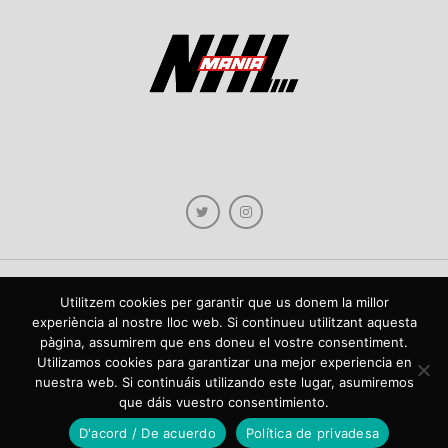
Utilitzem cookies per garantir que us donem la millor
Copyright © 2021 NHLmania.com. Tots els drets reservats / Todos los derechos
experiència al nostre lloc web. Si continueu utilitzant aquesta
reservados. NHLmania és una web dedicada a la difusió de contingut sobre la
pàgina, assumirem que ens doneu el vostre consentiment.
NHL, tant en català com en castellà. L'escut de NHLmania.com és propietat de la
web en qüestió. NHLmania es una web dedicada a la difusión de contenido sobre
Utilizamos cookies para garantizar una mejor experiencia en
la NHL, tanto en español como en catalán. El escudo deNHLmania.com es
nuestra web. Si continuáis utilizando este lugar, asumiremos
propiedad de dicha web.
que dáis vuestro consentimiento.
D'acord / De acuerdo
Política de privadesa