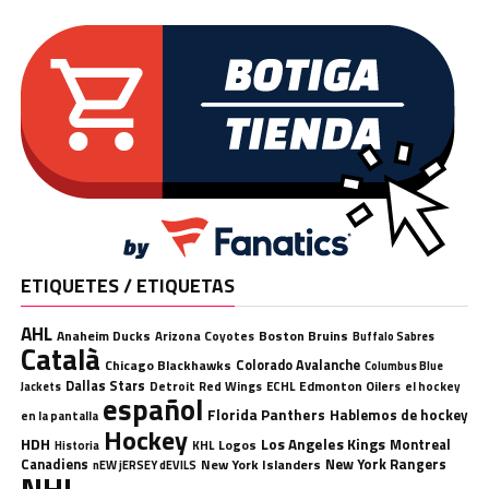
ETIQUETES / ETIQUETAS
AHL
Anaheim Ducks
Boston Bruins
Arizona Coyotes
Buffalo Sabres
Català
Chicago Blackhawks
Colorado Avalanche
Columbus Blue
Dallas Stars
Detroit Red Wings
ECHL
Edmonton Oilers
el hockey
Jackets
español
Florida Panthers
Hablemos de hockey
en la pantalla
Hockey
HDH
Los Angeles Kings
Montreal
Logos
KHL
Historia
Canadiens
New York Rangers
New York Islanders
nEW jERSEY dEVILS