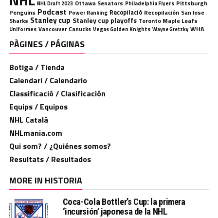
NHL
Ottawa Senators
Pittsburgh
Philadelphia Flyers
NHL Draft 2023
Podcast
Penguins
Recopilació
Recopilación
San Jose
Power Ranking
Stanley cup
Stanley cup playoffs
Sharks
Toronto Maple Leafs
WHA
Uniformes
Vancouver Canucks
Vegas Golden Knights
Wayne Gretzky
PÀGINES / PÁGINAS
Botiga / Tienda
Calendari / Calendario
Classificació / Clasificación
Equips / Equipos
NHL Català
NHLmania.com
Qui som? / ¿Quiénes somos?
Resultats / Resultados
MORE IN HISTORIA
Coca-Cola Bottler’s Cup: la primera
‘incursión’ japonesa de la NHL