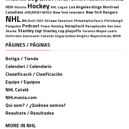
Hockey
HDH
Los Angeles Kings
Montreal
Logos
KHL
Historia
Canadiens
New York Rangers
New York Islanders
nEW jERSEY dEVILS
NHL
Ottawa Senators
Pittsburgh
Philadelphia Flyers
NHL Draft 2023
Podcast
Penguins
Recopilació
Recopilación
San Jose
Power Ranking
Stanley cup
Stanley cup playoffs
Sharks
Toronto Maple Leafs
WHA
Uniformes
Vancouver Canucks
Vegas Golden Knights
Wayne Gretzky
PÀGINES / PÁGINAS
Botiga / Tienda
Calendari / Calendario
Classificació / Clasificación
Equips / Equipos
NHL Català
NHLmania.com
Qui som? / ¿Quiénes somos?
Resultats / Resultados
MORE IN NHL