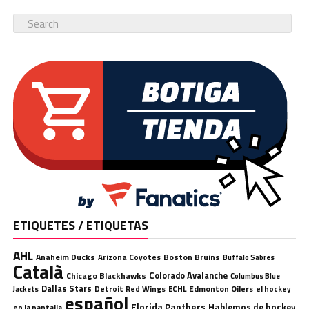
ETIQUETES / ETIQUETAS
AHL
Anaheim Ducks
Boston Bruins
Arizona Coyotes
Buffalo Sabres
Català
Chicago Blackhawks
Colorado Avalanche
Columbus Blue
Dallas Stars
Detroit Red Wings
ECHL
Edmonton Oilers
el hockey
Jackets
español
Florida Panthers
Hablemos de hockey
en la pantalla