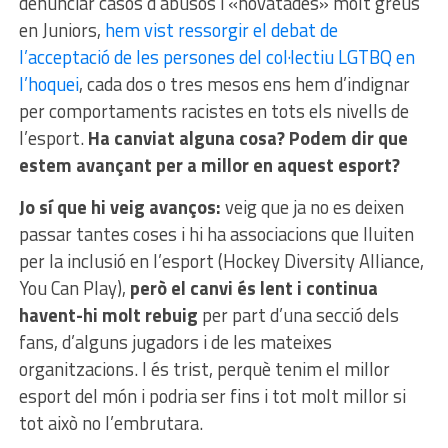
denunciar casos d’abusos i «novatades» molt greus
en Juniors,
hem vist ressorgir el debat de
l’acceptació de les persones del col·lectiu LGTBQ en
l’hoquei
, cada dos o tres mesos ens hem d’indignar
per comportaments racistes en tots els nivells de
l’esport.
Ha canviat alguna cosa? Podem dir que
estem avançant per a millor en aquest esport?
Jo sí que hi veig avanços:
veig que ja no es deixen
passar tantes coses i hi ha associacions que lluiten
per la inclusió en l’esport (Hockey Diversity Alliance,
You Can Play),
però el canvi és lent i continua
havent-hi molt rebuig
per part d’una secció dels
fans, d’alguns jugadors i de les mateixes
organitzacions. I és trist, perquè tenim el millor
esport del món i podria ser fins i tot molt millor si
tot això no l’embrutara.