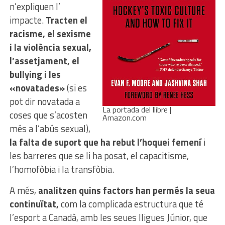
n’expliquen l’
impacte.
Tracten el
racisme, el sexisme
i la violència sexual,
l’assetjament, el
bullying i les
«novatades»
(si es
pot dir novatada a
La portada del llibre |
coses que s’acosten
Amazon.com
més a l’abús sexual),
la falta de suport que ha rebut l’hoquei femení
i
les barreres que se li ha posat, el capacitisme,
l’homofòbia i la transfòbia.
A més,
analitzen quins factors han permés la seua
continuïtat,
com la complicada estructura que té
l’esport a Canadà, amb les seues lligues Júnior, que