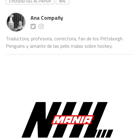
L'HOQUEI GEL AL PAPER
NHL
Ana Compañy
Traductora, profesora, correctora, fan de los Pittsburgh
Penguins y amante de las pelis malas sobre hockey.