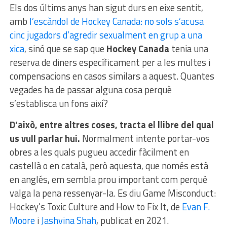
Els dos últims anys han sigut durs en eixe sentit,
amb
l’escàndol de Hockey Canada: no sols s’acusa
cinc jugadors d’agredir sexualment en grup a una
xica
, sinó que se sap que
Hockey Canada
tenia una
reserva de diners específicament per a les multes i
compensacions en casos similars a aquest. Quantes
vegades ha de passar alguna cosa perquè
s’establisca un fons així?
D’això, entre altres coses, tracta el llibre del qual
us vull parlar hui.
Normalment intente portar-vos
obres a les quals pugueu accedir fàcilment en
castellà o en català, però aquesta, que només està
en anglés, em sembla prou important com perquè
valga la pena ressenyar-la. Es diu Game Misconduct:
Hockey’s Toxic Culture and How to Fix It, de
Evan F.
Moore
i
Jashvina Shah
, publicat en 2021.