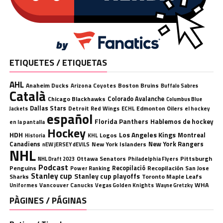
ETIQUETES / ETIQUETAS
AHL
Anaheim Ducks
Boston Bruins
Arizona Coyotes
Buffalo Sabres
Català
Chicago Blackhawks
Colorado Avalanche
Columbus Blue
Dallas Stars
Detroit Red Wings
ECHL
Edmonton Oilers
el hockey
Jackets
español
Florida Panthers
Hablemos de hockey
en la pantalla
Hockey
HDH
Los Angeles Kings
Montreal
Logos
KHL
Historia
Canadiens
New York Rangers
New York Islanders
nEW jERSEY dEVILS
NHL
Ottawa Senators
Pittsburgh
Philadelphia Flyers
NHL Draft 2023
Podcast
Penguins
Recopilació
Recopilación
San Jose
Power Ranking
Stanley cup
Stanley cup playoffs
Sharks
Toronto Maple Leafs
WHA
Uniformes
Vancouver Canucks
Vegas Golden Knights
Wayne Gretzky
PÀGINES / PÁGINAS