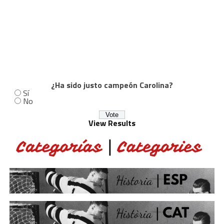
¿Ha sido justo campeón Carolina?
Sí
No
View Results