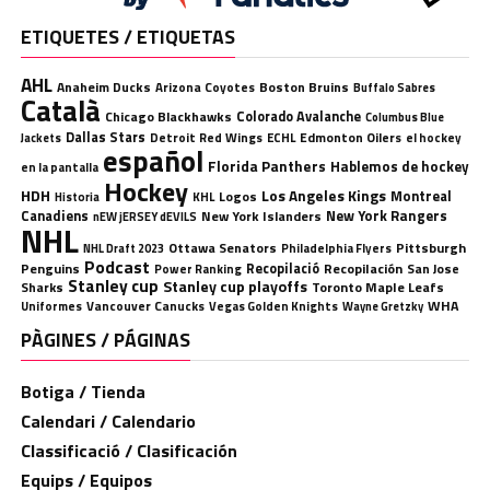
ETIQUETES / ETIQUETAS
AHL
Anaheim Ducks
Boston Bruins
Arizona Coyotes
Buffalo Sabres
Català
Chicago Blackhawks
Colorado Avalanche
Columbus Blue
Dallas Stars
Detroit Red Wings
ECHL
Edmonton Oilers
el hockey
Jackets
español
Florida Panthers
Hablemos de hockey
en la pantalla
Hockey
HDH
Los Angeles Kings
Montreal
Logos
KHL
Historia
Canadiens
New York Rangers
New York Islanders
nEW jERSEY dEVILS
NHL
Ottawa Senators
Pittsburgh
Philadelphia Flyers
NHL Draft 2023
Podcast
Penguins
Recopilació
Recopilación
San Jose
Power Ranking
Stanley cup
Stanley cup playoffs
Sharks
Toronto Maple Leafs
WHA
Uniformes
Vancouver Canucks
Vegas Golden Knights
Wayne Gretzky
PÀGINES / PÁGINAS
Botiga / Tienda
Calendari / Calendario
Classificació / Clasificación
Equips / Equipos