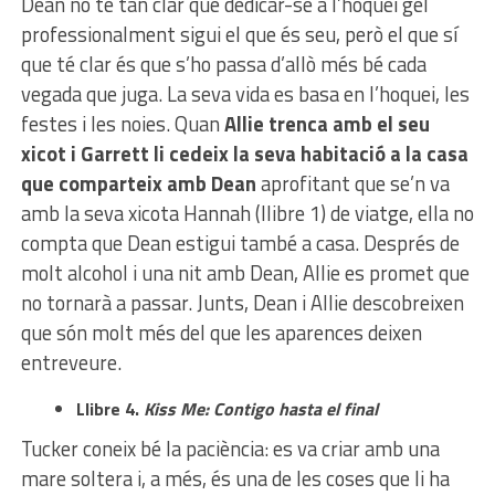
Dean no té tan clar que dedicar-se a l’hoquei gel
professionalment sigui el que és seu, però el que sí
que té clar és que s’ho passa d’allò més bé cada
vegada que juga. La seva vida es basa en l’hoquei, les
festes i les noies. Quan
Allie trenca amb el seu
xicot i Garrett li cedeix la seva habitació a la casa
que comparteix amb Dean
aprofitant que se’n va
amb la seva xicota Hannah (llibre 1) de viatge, ella no
compta que Dean estigui també a casa. Després de
molt alcohol i una nit amb Dean, Allie es promet que
no tornarà a passar. Junts, Dean i Allie descobreixen
que són molt més del que les aparences deixen
entreveure.
Llibre 4.
Kiss Me: Contigo hasta el final
Tucker coneix bé la paciència: es va criar amb una
mare soltera i, a més, és una de les coses que li ha