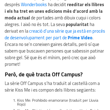
després
Wonderbooks
ha decidit
reeditar els llibres
i els ha tret en unes edicions més d’acord amb la
moda actual
de portades amb dibuix cuqui i colors
alegres. I això no és tot. La seva
popularitat
ha
derivat en la
creació d’una sèrie que ja està en procés
de desenvolupament per part de
Prime Video
.
Encara no se’n coneixen gaires detalls, però sí que
sabem que buscaven persones que sabessin patinar
sobre gel. Sé que és el mínim, però crec que això
promet!
Però, de què tracta Off Campus?
La sèrie Off Campus s’ha traduït al castellà com a
sèrie Kiss Me i es compon dels llibres següents:
Kiss Me: Prohibido enamorarse (traduït per Lluvia
Rojo)