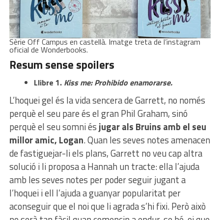
Sèrie Off Campus en castellà. Imatge treta de l’instagram
oficial de Wonderbooks.
Resum sense spoilers
Llibre 1.
Kiss me: Prohibido enamorarse.
L’hoquei gel és la vida sencera de Garrett, no només
perquè el seu pare és el gran Phil Graham, sinó
perquè el seu somni és
jugar als Bruins amb el seu
millor amic, Logan
. Quan les seves notes amenacen
de fastiguejar-li els plans, Garrett no veu cap altra
solució i li proposa a Hannah un tracte: ella l’ajuda
amb les seves notes per poder seguir jugant a
l’hoquei i ell l’ajuda a guanyar popularitat per
aconseguir que el noi que li agrada s’hi fixi. Però això
no serà tan fàcil quan comencin a endur-se bé, oi que