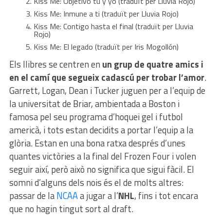
Kiss Me: Objetivo tú y yo (traduït per Lluvia Rojo)
Kiss Me: Inmune a ti (traduït per Lluvia Rojo)
Kiss Me: Contigo hasta el final (traduït per Lluvia
Rojo)
Kiss Me: El legado (traduït per Iris Mogollón)
Els llibres se centren en
un grup de quatre amics i
en el camí que segueix cadascú per trobar l’amor
.
Garrett, Logan, Dean i Tucker juguen per a l’equip de
la universitat de Briar, ambientada a Boston i
famosa pel seu programa d’hoquei gel i futbol
americà, i tots estan decidits a portar l’equip a la
glòria. Estan en una bona ratxa després d’unes
quantes victòries a la final del Frozen Four i volen
seguir així, però això no significa que sigui fàcil. El
somni d’alguns dels nois és el de molts altres:
passar de la
NCAA
a jugar a l’
NHL
, fins i tot encara
que no hagin tingut sort al draft.