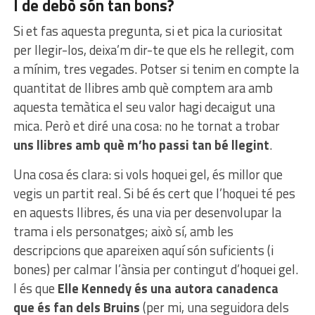
I de debò són tan bons?
Si et fas aquesta pregunta, si et pica la curiositat
per llegir-los, deixa’m dir-te que els he rellegit, com
a mínim, tres vegades. Potser si tenim en compte la
quantitat de llibres amb què comptem ara amb
aquesta temàtica el seu valor hagi decaigut una
mica. Però et diré una cosa: no he tornat a trobar
uns llibres amb què m’ho passi tan bé llegint
.
Una cosa és clara: si vols hoquei gel, és millor que
vegis un partit real. Si bé és cert que l’hoquei té pes
en aquests llibres, és una via per desenvolupar la
trama i els personatges; això sí, amb les
descripcions que apareixen aquí són suficients (i
bones) per calmar l’ànsia per contingut d’hoquei gel.
I és que
Elle Kennedy és una autora canadenca
que és fan dels Bruins
(per mi, una seguidora dels