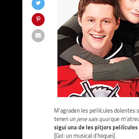
M’agraden les pel·lícules dolentes 
tenen un
jene sais quoi
que m’atreu
sigui una de les pitjors pel·lícule
[Gol: un musical d’hoquei].