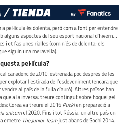
 a pel·lícula és dolenta, però com a font per entendre
mb alguns aspectes del seu esport nacional d’hivern…
 i et fas unes rialles (com n’és de dolenta; els
 que siguin una meravella).
questa pel·lícula?
cal canadenc de 2010, estrenada poc després de les
 per explotar l’estirada de l’esdeveniment (encara que
 vendre al país de la fulla d’auró). Altres països han
a que a la inversa: treure contingut sobre hoquei gel
des: Corea va treure el 2016
Puck!
en preparació a
ia unicorn
el 2020. Fins i tot Rússia, un altre país on
 va emetre
The Junior Team
just abans de Sochi 2014.