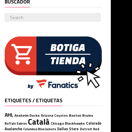
BUSCADOR
ETIQUETES / ETIQUETAS
AHL
Anaheim Ducks
Boston Bruins
Arizona Coyotes
Català
Chicago Blackhawks
Colorado
Buffalo Sabres
Avalanche
Dallas Stars
Detroit Red
Columbus Blue Jackets