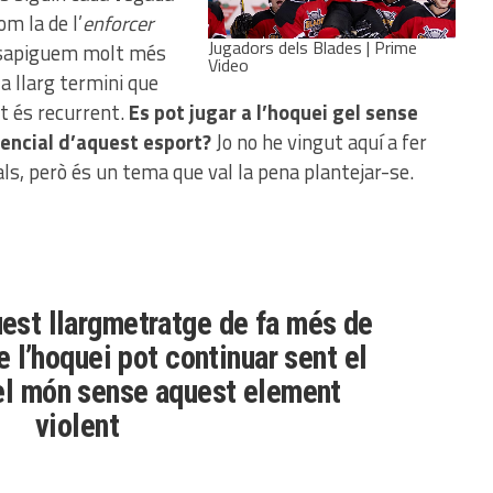
m la de l’
enforcer
Jugadors dels Blades | Prime
 sapiguem molt més
Video
a llarg termini que
t és recurrent.
Es pot jugar a l’hoquei gel sense
sencial d’aquest esport?
Jo no he vingut aquí a fer
rals, però és un tema que val la pena plantejar-se.
uest llargmetratge de fa més de
e l’hoquei pot continuar sent el
del món sense aquest element
violent