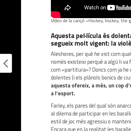
Vídeo de la cançó «Hockey, hockey, the 
Aquesta pel·lícula és dolent
segueix molt vigent: la violè
Aleshores, per què he vist com qua
només existeixi perquè a algú li va 
com «partitura»? Doncs com ja he d
dolentes (i els plànols bonics de c
aquesta ofereix, a més, un cop d’u
a l’esport.
Farley, els pares del qual són anarc
al dilema de participar en les baral
estil de joc més agressiu o mantenir
Encara que en la realitat les barall