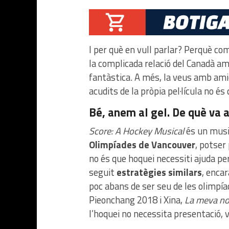
I per què en vull parlar? Perquè com
la complicada relació del Canadà a
fantàstica. A més, la veus amb amics
acudits de la pròpia pel·lícula no és
Bé, anem al gel. De què va a
Score: A Hockey Musical
és un musi
Olimpíades de Vancouver
, potser
no és que hoquei necessiti ajuda per
seguit
estratègies similars
, encar
poc abans de ser seu de les olimpía
Pieonchang 2018 i Xina,
La meva no
l’hoquei no necessita presentació,