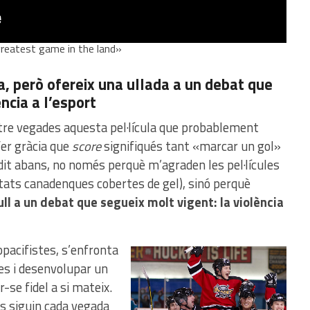
greatest game in the land»
a, però ofereix una ullada a un debat que
ncia a l’esport
tre vegades aquesta pel·lícula que probablement
fer gràcia que
score
signifiqués tant «marcar un gol»
it abans, no només perquè m’agraden les pel·lícules
iutats canadenques cobertes de gel), sinó perquè
ll a un debat que segueix molt vigent: la violència
opacifistes, s’enfronta
les i desenvolupar un
-se fidel a si mateix.
es siguin cada vegada