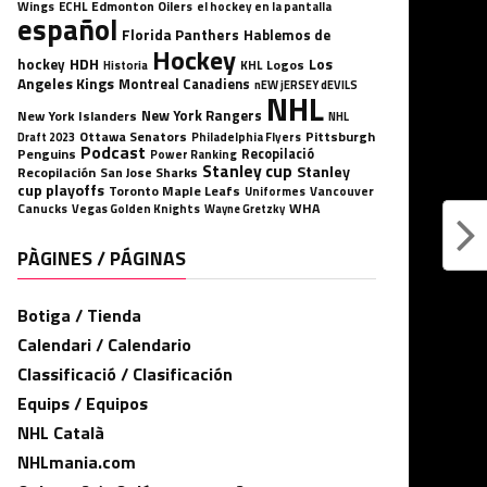
Wings
ECHL
Edmonton Oilers
el hockey en la pantalla
español
Florida Panthers
Hablemos de
Hockey
HDH
hockey
Los
Logos
KHL
Historia
Angeles Kings
Montreal Canadiens
nEW jERSEY dEVILS
NHL
New York Rangers
New York Islanders
NHL
Ottawa Senators
Pittsburgh
Philadelphia Flyers
Draft 2023
Podcast
Penguins
Recopilació
Power Ranking
Stanley cup
Stanley
Recopilación
San Jose Sharks
cup playoffs
Toronto Maple Leafs
Uniformes
Vancouver
WHA
Canucks
Vegas Golden Knights
Wayne Gretzky
PÀGINES / PÁGINAS
Botiga / Tienda
Calendari / Calendario
Classificació / Clasificación
Equips / Equipos
NHL Català
NHLmania.com