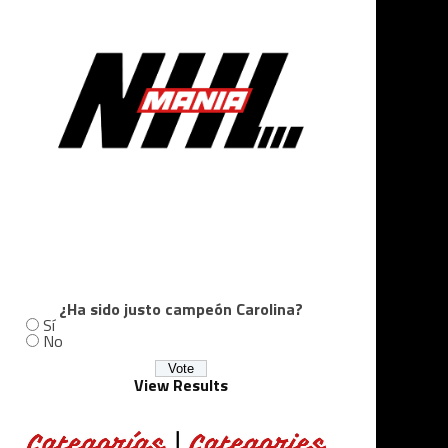
¿Ha sido justo campeón Carolina?
Sí
No
View Results