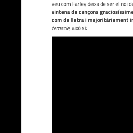
veu com Farley deixa de ser el noi 
vintena de cançons graciosíssimes
com de lletra i majoritàriament in
temacle
, això sí: