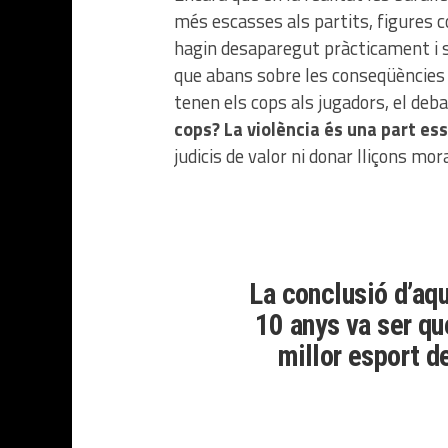
més escasses als partits, figures co
hagin desaparegut pràcticament i
que abans sobre les conseqüències 
tenen els cops als jugadors, el deba
cops? La violència és una part es
judicis de valor ni donar lliçons mo
La conclusió d’aq
10 anys va ser qu
millor esport 