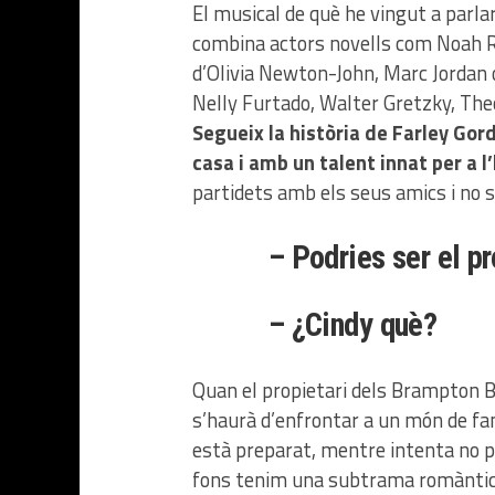
El musical de què he vingut a parla
combina actors novells com Noah Re
d’Olivia Newton-John, Marc Jordan
Nelly Furtado, Walter Gretzky, The
Segueix la història de Farley Gor
casa i amb un talent innat per a l
partidets amb els seus amics i no s
– Podries ser el p
– ¿Cindy què?
Quan el propietari dels Brampton Bla
s’haurà d’enfrontar a un món de fam
està preparat, mentre intenta no pe
fons tenim una subtrama romàntica