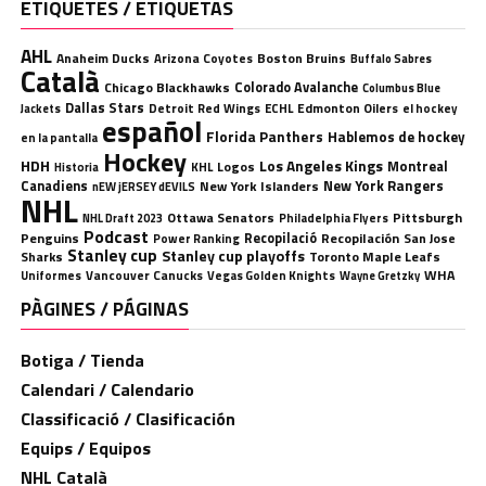
ETIQUETES / ETIQUETAS
AHL
Anaheim Ducks
Boston Bruins
Arizona Coyotes
Buffalo Sabres
Català
Chicago Blackhawks
Colorado Avalanche
Columbus Blue
Dallas Stars
Detroit Red Wings
ECHL
Edmonton Oilers
el hockey
Jackets
español
Florida Panthers
Hablemos de hockey
en la pantalla
Hockey
HDH
Los Angeles Kings
Montreal
Logos
KHL
Historia
Canadiens
New York Rangers
New York Islanders
nEW jERSEY dEVILS
NHL
Ottawa Senators
Pittsburgh
Philadelphia Flyers
NHL Draft 2023
Podcast
Penguins
Recopilació
Recopilación
San Jose
Power Ranking
Stanley cup
Stanley cup playoffs
Sharks
Toronto Maple Leafs
WHA
Uniformes
Vancouver Canucks
Vegas Golden Knights
Wayne Gretzky
PÀGINES / PÁGINAS
Botiga / Tienda
Calendari / Calendario
Classificació / Clasificación
Equips / Equipos
NHL Català