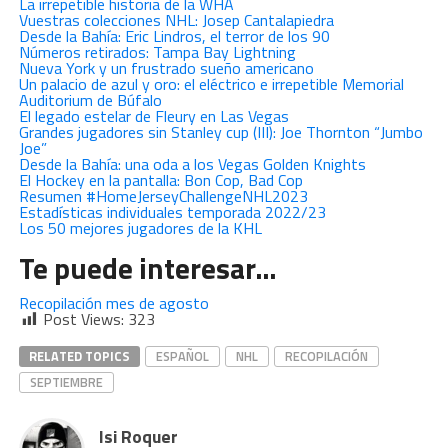
La irrepetible historia de la WHA
Vuestras colecciones NHL: Josep Cantalapiedra
Desde la Bahía: Eric Lindros, el terror de los 90
Números retirados: Tampa Bay Lightning
Nueva York y un frustrado sueño americano
Un palacio de azul y oro: el eléctrico e irrepetible Memorial
Auditorium de Búfalo
El legado estelar de Fleury en Las Vegas
Grandes jugadores sin Stanley cup (III): Joe Thornton “Jumbo
Joe”
Desde la Bahía: una oda a los Vegas Golden Knights
El Hockey en la pantalla: Bon Cop, Bad Cop
Resumen #HomeJerseyChallengeNHL2023
Estadísticas individuales temporada 2022/23
Los 50 mejores jugadores de la KHL
Te puede interesar…
Recopilación mes de agosto
Post Views:
323
RELATED TOPICS
ESPAÑOL
NHL
RECOPILACIÓN
SEPTIEMBRE
Isi Roquer