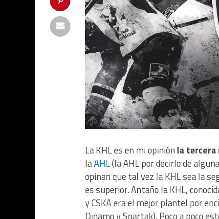
La KHL es en mi opinión
la tercera
la
AHL
(la AHL por decirlo de algun
opinan que tal vez la KHL sea la se
es superior. Antaño la KHL, conoci
y CSKA era el mejor plantel por enc
Dinamo y Spartak). Poco a poco est