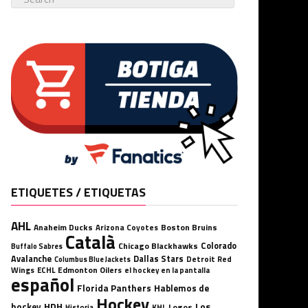
ETIQUETES / ETIQUETAS
AHL
Anaheim Ducks
Boston Bruins
Arizona Coyotes
Català
Chicago Blackhawks
Colorado
Buffalo Sabres
Avalanche
Dallas Stars
Detroit Red
Columbus Blue Jackets
Wings
ECHL
Edmonton Oilers
el hockey en la pantalla
español
Florida Panthers
Hablemos de
Hockey
HDH
hockey
Los
Logos
KHL
Historia