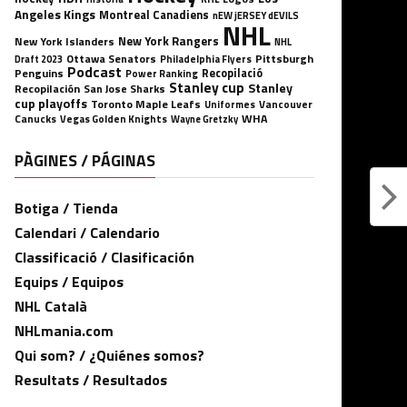
Angeles Kings
Montreal Canadiens
nEW jERSEY dEVILS
NHL
New York Rangers
New York Islanders
NHL
Ottawa Senators
Pittsburgh
Philadelphia Flyers
Draft 2023
Podcast
Penguins
Recopilació
Power Ranking
Stanley cup
Stanley
Recopilación
San Jose Sharks
cup playoffs
Toronto Maple Leafs
Uniformes
Vancouver
WHA
Canucks
Vegas Golden Knights
Wayne Gretzky
PÀGINES / PÁGINAS
Botiga / Tienda
Calendari / Calendario
Classificació / Clasificación
Equips / Equipos
NHL Català
NHLmania.com
Qui som? / ¿Quiénes somos?
Resultats / Resultados