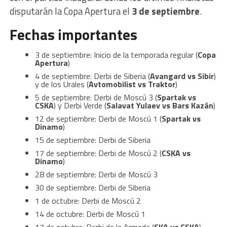
disputarán la Copa Apertura el
3 de septiembre
.
Fechas importantes
3 de septiembre: Inicio de la temporada regular (
Copa
Apertura
)
4 de septiembre: Derbi de Siberia (
Avangard vs Sibir
)
y de los Urales (
Avtomobilist vs Traktor
)
5 de septiembre: Derbi de Moscú 3 (
Spartak vs
CSKA
) y Derbi Verde (
Salavat Yulaev vs Bars Kazán
)
12 de septiembre: Derbi de Moscú 1 (
Spartak vs
Dinamo
)
15 de septiembre: Derbi de Siberia
17 de septiembre: Derbi de Moscú 2 (
CSKA vs
Dinamo
)
28 de septiembre: Derbi de Moscú 3
30 de septiembre: Derbi de Siberia
1 de octubre: Derbi de Moscú 2
14 de octubre: Derbi de Moscú 1
17 de octubre: Derbi de la Armada (
SKA vs CSKA
)