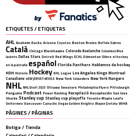
ETIQUETES / ETIQUETAS
AHL
Anaheim Ducks
Boston Bruins
Arizona Coyotes
Buffalo Sabres
Català
Chicago Blackhawks
Colorado Avalanche
Columbus Blue
Dallas Stars
Detroit Red Wings
ECHL
Edmonton Oilers
el hockey
Jackets
español
Florida Panthers
Hablemos de hockey
en la pantalla
Hockey
HDH
Los Angeles Kings
Montreal
Logos
KHL
Historia
Canadiens
New York Rangers
New York Islanders
nEW jERSEY dEVILS
NHL
Ottawa Senators
Pittsburgh
Philadelphia Flyers
NHL Draft 2023
Podcast
Penguins
Recopilació
Recopilación
San Jose
Power Ranking
Stanley cup
Stanley cup playoffs
Sharks
Toronto Maple Leafs
WHA
Uniformes
Vancouver Canucks
Vegas Golden Knights
Wayne Gretzky
PÀGINES / PÁGINAS
Botiga / Tienda
Calendari / Calendario