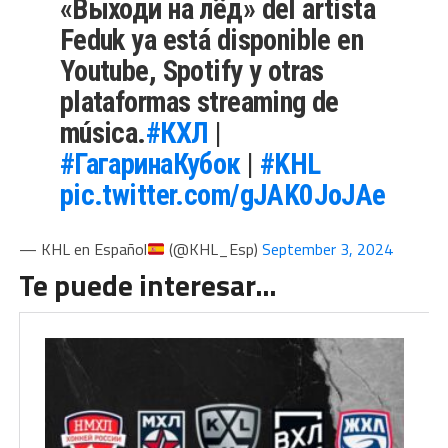
«Выходи на лёд» del artista
Feduk ya está disponible en
Youtube, Spotify y otras
plataformas streaming de
música.
#КХЛ
|
#ГагаринаКубок
|
#KHL
pic.twitter.com/gJAK0JoJAe
— KHL en Español
(@KHL_Esp)
September 3, 2024
Te puede interesar…