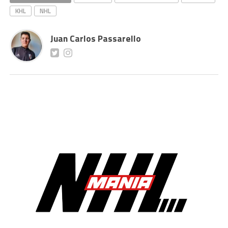
KHL
NHL
Juan Carlos Passarello