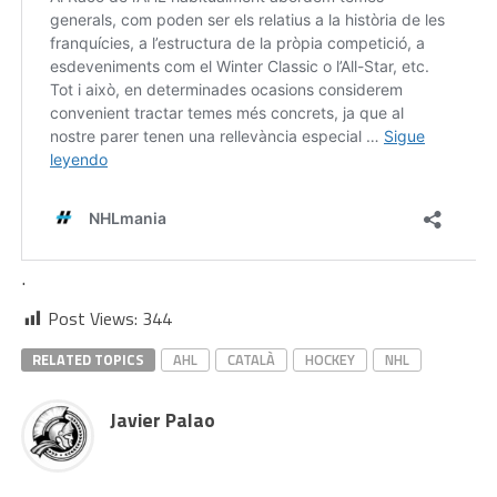
.
Post Views:
344
RELATED TOPICS
AHL
CATALÀ
HOCKEY
NHL
Javier Palao