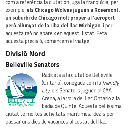
com a referència la ciutat on juga la franquícia; per
exemple:
els Chicago Wolves juguen a Rosemont,
un suburbi de Chicago molt proper a l’aeroport
però allunyat de la riba del llac Michigan
, i per
aquesta raó no apareix en aquest llistat. Feta
aquesta precisió, comencem el viatge.
Divisió Nord
Belleville Senators
Radicats a la ciutat de Belleville
(Ontario), coneguda com la
friendly
city
, els Senators juguen al CAA
Arena, a la vora del llac Ontario a la
badia de Quinte. Aquesta bellíssima
ciutat té moltes activitats marítimes, ideals per
passar uns dies de vacances al costat del llac.