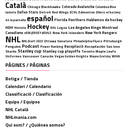
Català
Chicago Blackhawks
Colorado Avalanche
Columbus Blue
Dallas Stars
Detroit Red Wings
ECHL
Edmonton Oilers
el hockey
Jackets
español
Florida Panthers
Hablemos de hockey
en la pantalla
Hockey
HDH
Los Angeles Kings
Montreal
Logos
KHL
Historia
Canadiens
New York Rangers
New York Islanders
nEW jERSEY dEVILS
NHL
Ottawa Senators
Pittsburgh
Philadelphia Flyers
NHL Draft 2023
Podcast
Penguins
Recopilació
Recopilación
San Jose
Power Ranking
Stanley cup
Stanley cup playoffs
Sharks
Toronto Maple Leafs
WHA
Uniformes
Vancouver Canucks
Vegas Golden Knights
Wayne Gretzky
PÀGINES / PÁGINAS
Botiga / Tienda
Calendari / Calendario
Classificació / Clasificación
Equips / Equipos
NHL Català
NHLmania.com
Qui som? / ¿Quiénes somos?