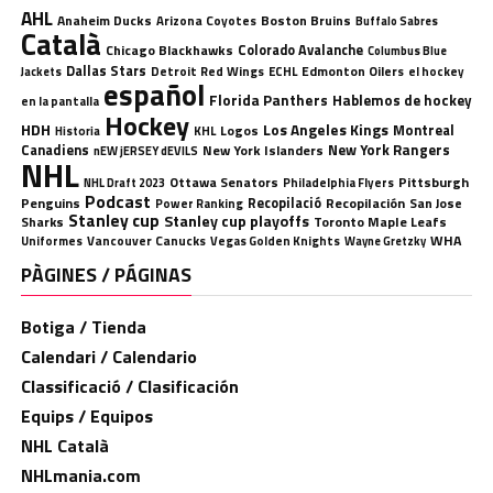
AHL
Anaheim Ducks
Boston Bruins
Arizona Coyotes
Buffalo Sabres
Català
Chicago Blackhawks
Colorado Avalanche
Columbus Blue
Dallas Stars
Detroit Red Wings
ECHL
Edmonton Oilers
el hockey
Jackets
español
Florida Panthers
Hablemos de hockey
en la pantalla
Hockey
HDH
Los Angeles Kings
Montreal
Logos
KHL
Historia
Canadiens
New York Rangers
New York Islanders
nEW jERSEY dEVILS
NHL
Ottawa Senators
Pittsburgh
Philadelphia Flyers
NHL Draft 2023
Podcast
Penguins
Recopilació
Recopilación
San Jose
Power Ranking
Stanley cup
Stanley cup playoffs
Sharks
Toronto Maple Leafs
WHA
Uniformes
Vancouver Canucks
Vegas Golden Knights
Wayne Gretzky
PÀGINES / PÁGINAS
Botiga / Tienda
Calendari / Calendario
Classificació / Clasificación
Equips / Equipos
NHL Català
NHLmania.com