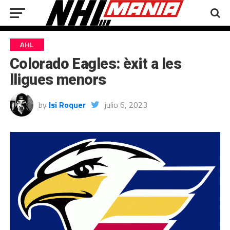
AHL
Colorado Eagles: èxit a les
lligues menors
by
Isi Roquer
julio 6, 2023