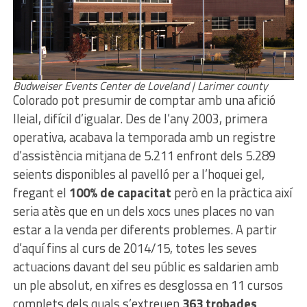
Budweiser Events Center de Loveland | Larimer county
Colorado pot presumir de comptar amb una afició
lleial, difícil d’igualar. Des de l’any 2003, primera
operativa, acabava la temporada amb un registre
d’assistència mitjana de 5.211 enfront dels 5.289
seients disponibles al pavelló per a l’hoquei gel,
fregant el
100% de capacitat
però en la pràctica així
seria atès que en un dels xocs unes places no van
estar a la venda per diferents problemes. A partir
d’aquí fins al curs de 2014/15, totes les seves
actuacions davant del seu públic es saldarien amb
un ple absolut, en xifres es desglossa en 11 cursos
complets dels quals s’extreuen
363 trobades