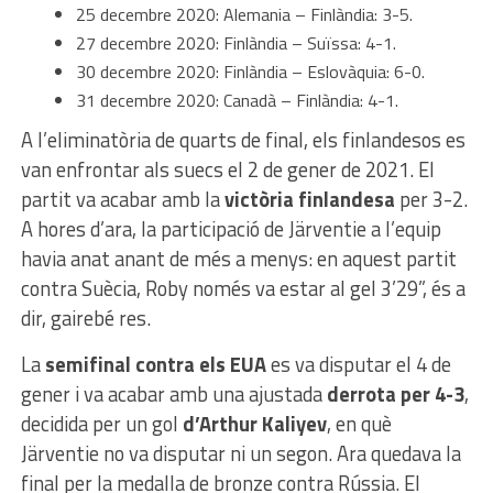
25 decembre 2020: Alemania – Finlàndia: 3-5.
27 decembre 2020: Finlàndia – Suïssa: 4-1.
30 decembre 2020: Finlàndia – Eslovàquia: 6-0.
31 decembre 2020: Canadà – Finlàndia: 4-1.
A l’eliminatòria de quarts de final, els finlandesos es
van enfrontar als suecs el 2 de gener de 2021. El
partit va acabar amb la
victòria finlandesa
per 3-2.
A hores d’ara, la participació de Järventie a l’equip
havia anat anant de més a menys: en aquest partit
contra Suècia, Roby només va estar al gel 3’29”, és a
dir, gairebé res.
La
semifinal contra els EUA
es va disputar el 4 de
gener i va acabar amb una ajustada
derrota per 4-3
,
decidida per un gol
d’Arthur Kaliyev
, en què
Järventie no va disputar ni un segon. Ara quedava la
final per la medalla de bronze contra Rússia. El