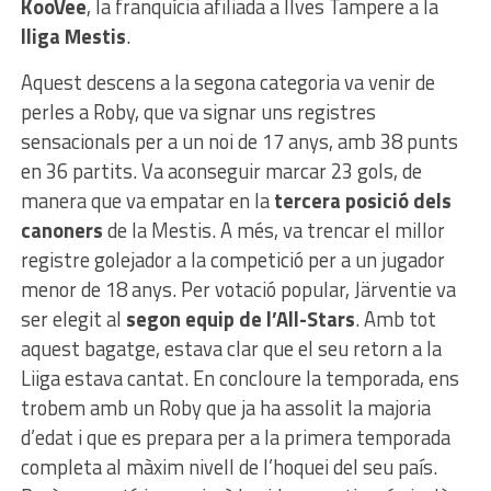
KooVee
, la franquícia afiliada a Ilves Tampere a la
lliga Mestis
.
Aquest descens a la segona categoria va venir de
perles a Roby, que va signar uns registres
sensacionals per a un noi de 17 anys, amb 38 punts
en 36 partits. Va aconseguir marcar 23 gols, de
manera que va empatar en la
tercera posició dels
canoners
de la Mestis. A més, va trencar el millor
registre golejador a la competició per a un jugador
menor de 18 anys. Per votació popular, Järventie va
ser elegit al
segon equip de l’All-Stars
. Amb tot
aquest bagatge, estava clar que el seu retorn a la
Liiga estava cantat. En concloure la temporada, ens
trobem amb un Roby que ja ha assolit la majoria
d’edat i que es prepara per a la primera temporada
completa al màxim nivell de l’hoquei del seu país.