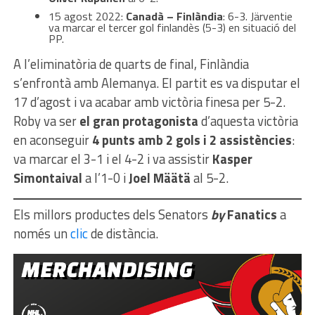
15 agost 2022:
Canadà – Finlàndia
: 6-3. Järventie
va marcar el tercer gol finlandès (5-3) en situació del
PP.
A l’eliminatòria de quarts de final, Finlàndia
s’enfrontà amb Alemanya. El partit es va disputar el
17 d’agost i va acabar amb victòria finesa per 5-2.
Roby va ser
el gran protagonista
d’aquesta victòria
en aconseguir
4 punts amb 2 gols i 2 assistències
:
va marcar el 3-1 i el 4-2 i va assistir
Kasper
Simontaival
a l’1-0 i
Joel Määtä
al 5-2.
Els millors productes dels Senators
by
Fanatics
a
només un
clic
de distància.