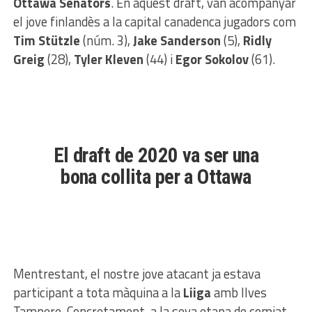
Ottawa Senators
. En aquest draft, van acompanyar
el jove finlandès a la capital canadenca jugadors com
Tim Stützle
(núm. 3),
Jake Sanderson
(5),
Ridly
Greig
(28),
Tyler Kleven
(44) i
Egor Sokolov
(61).
El draft de 2020 va ser una
bona collita per a Ottawa
Mentrestant, el nostre jove atacant ja estava
participant a tota màquina a la
Liiga
amb Ilves
Tampere. Concretament, a la seva etapa de comiat