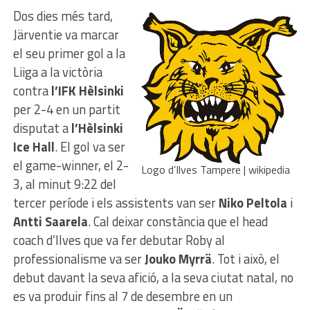
Dos dies més tard,
Järventie va marcar
el seu primer gol a la
Liiga a la victòria
contra
l’IFK Hèlsinki
per 2-4 en un partit
disputat a
l’Hèlsinki
Ice Hall
. El gol va ser
el game-winner, el 2-
Logo d’Ilves Tampere | wikipedia
3, al minut 9:22 del
tercer període i els assistents van ser
Niko Peltola
i
Antti Saarela
. Cal deixar constància que el head
coach d’Ilves que va fer debutar Roby al
professionalisme va ser
Jouko Myrrä
. Tot i això, el
debut davant la seva afició, a la seva ciutat natal, no
es va produir fins al 7 de desembre en un