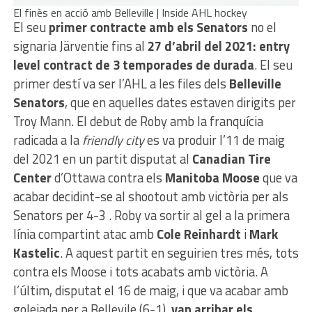
El finès en acció amb Belleville | Inside AHL hockey
El seu
primer contracte amb els Senators
no el
signaria Järventie fins al
27 d’abril del 2021: entry
level contract de 3 temporades de durada
. El seu
primer destí va ser l’AHL a les files dels
Belleville
Senators
, que en aquelles dates estaven dirigits per
Troy Mann. El debut de Roby amb la franquícia
radicada a la
friendly city
es va produir l’11 de maig
del 2021 en un partit disputat al
Canadian Tire
Center
d’Ottawa contra els
Manitoba Moose
que va
acabar decidint-se al shootout amb victòria per als
Senators per 4-3 . Roby va sortir al gel a la primera
línia compartint atac amb
Cole Reinhardt
i
Mark
Kastelic
. A aquest partit en seguirien tres més, tots
contra els Moose i tots acabats amb victòria. A
l’últim, disputat el 16 de maig, i que va acabar amb
golejada per a Bellevile (6-1),
van arribar els