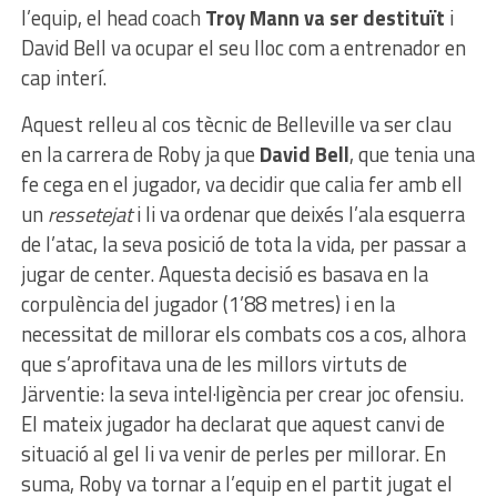
l’equip, el head coach
Troy Mann va ser destituït
i
David Bell va ocupar el seu lloc com a entrenador en
cap interí.
Aquest relleu al cos tècnic de Belleville va ser clau
en la carrera de Roby ja que
David Bell
, que tenia una
fe cega en el jugador, va decidir que calia fer amb ell
un
ressetejat
i li va ordenar que deixés l’ala esquerra
de l’atac, la seva posició de tota la vida, per passar a
jugar de center. Aquesta decisió es basava en la
corpulència del jugador (1’88 metres) i en la
necessitat de millorar els combats cos a cos, alhora
que s’aprofitava una de les millors virtuts de
Järventie: la seva intel·ligència per crear joc ofensiu.
El mateix jugador ha declarat que aquest canvi de
situació al gel li va venir de perles per millorar. En
suma, Roby va tornar a l’equip en el partit jugat el