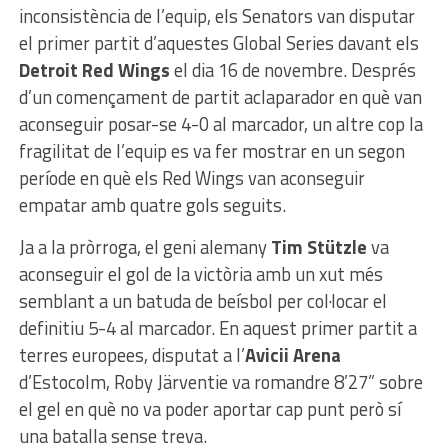
inconsistència de l’equip, els Senators van disputar
el primer partit d’aquestes Global Series davant els
Detroit Red Wings
el dia 16 de novembre. Després
d’un començament de partit aclaparador en què van
aconseguir posar-se 4-0 al marcador, un altre cop la
fragilitat de l’equip es va fer mostrar en un segon
període en què els Red Wings van aconseguir
empatar amb quatre gols seguits.
Ja a la pròrroga, el geni alemany
Tim Stützle
va
aconseguir el gol de la victòria amb un xut més
semblant a un batuda de beísbol per col·locar el
definitiu 5-4 al marcador. En aquest primer partit a
terres europees, disputat a l’
Avicii Arena
d’Estocolm, Roby Järventie va romandre 8’27” sobre
el gel en què no va poder aportar cap punt però sí
una batalla sense treva.