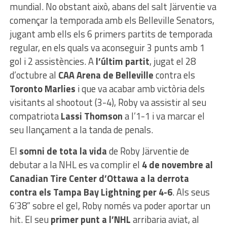
mundial. No obstant això, abans del salt Järventie va
començar la temporada amb els Belleville Senators,
jugant amb ells els 6 primers partits de temporada
regular, en els quals va aconseguir 3 punts amb 1
gol i 2 assistències. A
l’últim partit
, jugat el 28
d’octubre al
CAA Arena de Belleville
contra els
Toronto Marlies
i que va acabar amb victòria dels
visitants al shootout (3-4), Roby va assistir al seu
compatriota
Lassi Thomson
a l’1-1 i va marcar el
seu llançament a la tanda de penals.
El
somni de tota la vida
de Roby Järventie de
debutar a la NHL es va complir el
4 de novembre al
Canadian Tire Center d’Ottawa a la derrota
contra els Tampa Bay Lightning per 4-6
. Als seus
6’38” sobre el gel, Roby només va poder aportar un
hit. El seu
primer punt a l’NHL
arribaria aviat, al