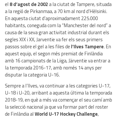
el
8 d’agost de 2002
a la ciutat de Tampere, situada
a la regió de Pirkanmaa, a 70 km al nord d’Hèlsinki.
En aquesta ciutat d’aproximadament 225.000
habitants, coneguda com la “Manchester del nord” a
causa de la seva gran activitat industrial durant els
segles XIX i XX, Jarventie va fer els seus primers
passos sobre el gel a les files de
l’Ilves Tampere
. En
aquest equip, el segon més premiat de Finlàndia
amb 16 campionats de la Liiga, Järventie va entrar a
la temporada 2016-17, amb només 14 anys per
disputar la categoria U-16.
Sempre a l’Ilves, va continuar a les categories U-17,
U-18 i U-20, arribant a aquesta última la temporada
2018-19, en què a més va començar el seu camí amb
la selecció nacional ja que va formar part del roster
de Finlàndia al
World U-17 Hockey Challenge
,