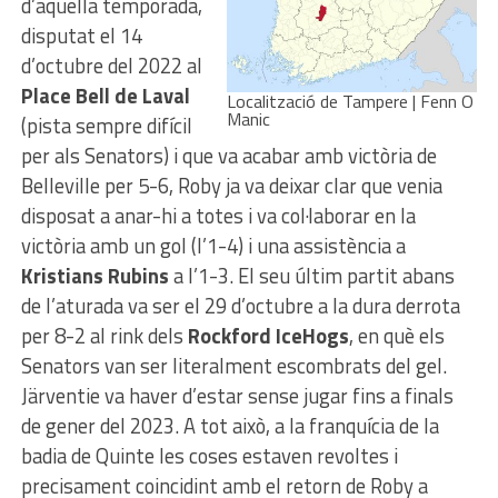
d’aquella temporada,
disputat el 14
d’octubre del 2022 al
Place Bell de Laval
Localització de Tampere | Fenn O
Manic
(pista sempre difícil
per als Senators) i que va acabar amb victòria de
Belleville per 5-6, Roby ja va deixar clar que venia
disposat a anar-hi a totes i va col·laborar en la
victòria amb un gol (l’1-4) i una assistència a
Kristians Rubins
a l’1-3. El seu últim partit abans
de l’aturada va ser el 29 d’octubre a la dura derrota
per 8-2 al rink dels
Rockford IceHogs
, en què els
Senators van ser literalment escombrats del gel.
Järventie va haver d’estar sense jugar fins a finals
de gener del 2023. A tot això, a la franquícia de la
badia de Quinte les coses estaven revoltes i
precisament coincidint amb el retorn de Roby a