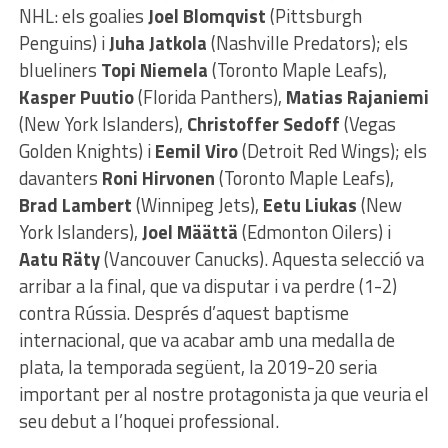
NHL: els goalies
Joel Blomqvist
(Pittsburgh
Penguins) i
Juha Jatkola
(Nashville Predators); els
blueliners
Topi Niemela
(Toronto Maple Leafs),
Kasper Puutio
(Florida Panthers),
Matias Rajaniemi
(New York Islanders),
Christoffer Sedoff
(Vegas
Golden Knights) i
Eemil Viro
(Detroit Red Wings); els
davanters
Roni Hirvonen
(Toronto Maple Leafs),
Brad Lambert
(Winnipeg Jets),
Eetu Liukas
(New
York Islanders),
Joel Määttä
(Edmonton Oilers) i
Aatu Räty
(Vancouver Canucks). Aquesta selecció va
arribar a la final, que va disputar i va perdre (1-2)
contra Rússia. Després d’aquest baptisme
internacional, que va acabar amb una medalla de
plata, la temporada següent, la 2019-20 seria
important per al nostre protagonista ja que veuria el
seu debut a l’hoquei professional.