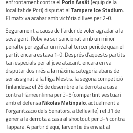
enfrontament contra el
Porin Ässät
(equip de la
localitat de Pori) disputat al
Tampere Ice Stadium
.
El matx va acabar amb victòria d’Ilves per 2-0.
Segurament a causa de l’ardor de voler agradar a la
seva gent, Roby va ser sancionat amb un minor
penalty per agafar un rival al tercer període quan el
partit encara estava 1-0. Després d’aquests partits
tan especials per al jove atacant, encara en va
disputar dos més a la màxima categoria abans de
ser assignat a la lliga Mestis, la segona competició
finlandesa: el 26 de desembre a la derrota a casa
contra Hämeenlinna per 3-5 (compartint vestuari
amb el defensa
Nikolas Matinpalo
, actualment a
l’organització dels Senators, a Belleville) i el 31 de
gener a la derrota a casa al shootout per 3-4 contra
Tappara. A partir d’aquí, Järventie és enviat al