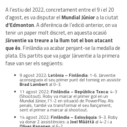
A l’estiu del 2022, concretament entre el 9 i el 20
d’agost, es va disputar el
Mundial Júnior
a la ciutat
d’Edmonton
. A diferència de l’edició anterior, on va
tenir un paper molt discret, en aquesta ocasió
Järventie va treure a la llum tot el bon atacant
que és
. Finlàndia va acabar penjant-se la medalla de
plata. Els partits que va jugar Järventie a la primera
fase van ser els següents:
9 agost 2022:
Letònia – Finlàndia
: 1-6. Järventie
aconsegueix el seu primer punt del torneig en assistir
Brad Lambert
al 0-3.
11 agost 2022:
Finlàndia – República Txeca
: 4-3
(Shootout). Roby va marcar el primer gol en un
Mundial Júnior, l’1-2 en situació de PowerPlay. Als
penals, també va transformar el seu llançament,
sent el primer a marcar al shootout.
14 agost 2022:
Finlàndia – Eslovàquia
: 9-3. Roby
va donar 2 assistències: a
Joel Määttä
al 4-2 i a
Oliver Kapanen
al 6-2.