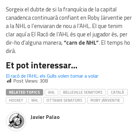
Sorgeix el dubte de si la franquícia de la capital
canadenca continuarà confiant en Roby Järventie per
a la NHL o l’enviaran de nou a l’AHL. El que tenim
clar aquí a El Racó de l’AHL és que el jugador és, per
dir-ho d’alguna manera,
“carn de NHL”
. El temps ho
dirà.
Et pot interessar…
El racó de l’AHL: els Gulls volen tornar a volar
Post Views:
308
RELATED TOPICS
AHL
BELLEVILLE SENATORS
CATALÀ
HOCKEY
NHL
OTTAWA SENATORS
ROBY JÄRVENTIE
Javier Palao