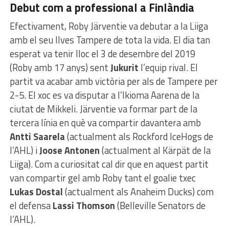
Debut com a professional a Finlàndia
Efectivament, Roby Järventie va debutar a la Liiga
amb el seu Ilves Tampere de tota la vida. El dia tan
esperat va tenir lloc el 3 de desembre del 2019
(Roby amb 17 anys) sent
Jukurit
l’equip rival. El
partit va acabar amb victòria per als de Tampere per
2-5. El xoc es va disputar a l’Ikioma Aarena de la
ciutat de Mikkeli. Järventie va formar part de la
tercera línia en què va compartir davantera amb
Antti Saarela
(actualment als Rockford IceHogs de
l’AHL) i
Joose Antonen
(actualment al Kärpät de la
Liiga). Com a curiositat cal dir que en aquest partit
van compartir gel amb Roby tant el goalie txec
Lukas Dostal
(actualment als Anaheim Ducks) com
el defensa
Lassi Thomson
(Belleville Senators de
l’AHL).