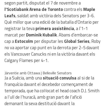
segon partit, disputat el 7 de novembre a
l’Scotiabank Arena de Toronto
contra els
Maple
Leafs
, saldat amb victòria dels Senators per 3-6.
Què millor que una edició de la batalla d’Ontario per
registrar la teva
primera assistència
, a l’1-1
marcat per
Dominik Kubalik
. Abans d’embarcar-se
cap a
Estocolm
per disputar les
Global Series
, Roby
no va aportar cap punt en la derrota per 2-5 davant
els Vancouver Canucks ni en la victòria davant els
Calgary Flames per 4-1.
Järventie amb Ottawa | Belleville Senators
Ja a Suècia, amb una
situació convulsa
al si de la
franquícia davant el decebedor començament de
temporada, que ha col·locat el head coach D.J. Smith
a l’ull de l’huracà, amb gran part de l’afició
demanant la seva destitució davant la