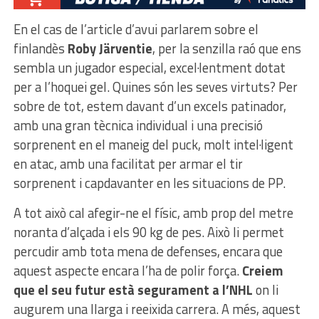
En el cas de l’article d’avui parlarem sobre el
finlandès
Roby Järventie
, per la senzilla raó que ens
sembla un jugador especial, excel·lentment dotat
per a l’hoquei gel. Quines són les seves virtuts? Per
sobre de tot, estem davant d’un excels patinador,
amb una gran tècnica individual i una precisió
sorprenent en el maneig del puck, molt intel·ligent
en atac, amb una facilitat per armar el tir
sorprenent i capdavanter en les situacions de PP.
A tot això cal afegir-ne el físic, amb prop del metre
noranta d’alçada i els 90 kg de pes. Això li permet
percudir amb tota mena de defenses, encara que
aquest aspecte encara l’ha de polir força.
Creiem
que el seu futur està segurament a l’NHL
on li
augurem una llarga i reeixida carrera. A més, aquest