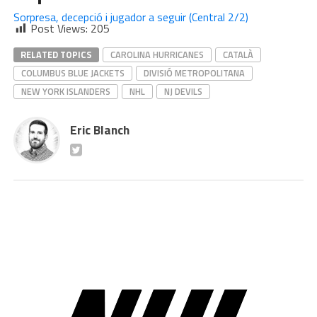
Sorpresa, decepció i jugador a seguir (Central 2/2)
Post Views:
205
RELATED TOPICS
CAROLINA HURRICANES
CATALÀ
COLUMBUS BLUE JACKETS
DIVISIÓ METROPOLITANA
NEW YORK ISLANDERS
NHL
NJ DEVILS
Eric Blanch