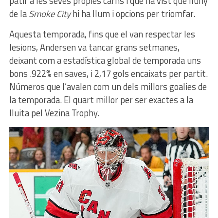
patir a les seves pròpies carns i que ha vist que lluny
de la
Smoke City
hi ha llum i opcions per triomfar.
Aquesta temporada, fins que el van respectar les
lesions, Andersen va tancar grans setmanes,
deixant com a estadística global de temporada uns
bons .922% en saves, i 2,17 gols encaixats per partit.
Números que l’avalen com un dels millors goalies de
la temporada. El quart millor per ser exactes a la
lluita pel Vezina Trophy.