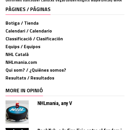
WHA
Uniformes
Vancouver Canucks
Vegas Golden Knights
Wayne Gretzky
PÀGINES / PÁGINAS
Botiga / Tienda
Calendari / Calendario
Classificació / Clasificación
Equips / Equipos
NHL Català
NHLmania.com
Qui som? / ¿Quiénes somos?
Resultats / Resultados
MORE IN OPINIÓ
NHLmania, any V