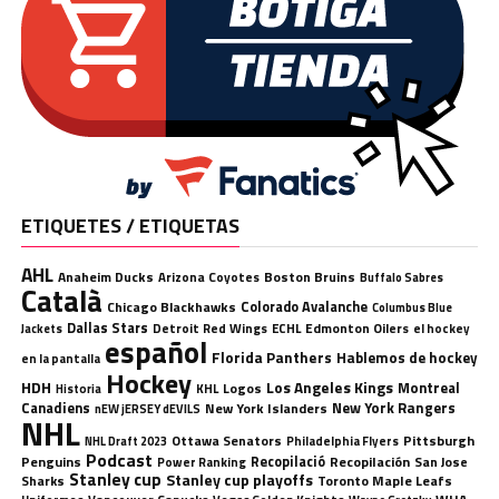
ETIQUETES / ETIQUETAS
AHL
Anaheim Ducks
Boston Bruins
Arizona Coyotes
Buffalo Sabres
Català
Chicago Blackhawks
Colorado Avalanche
Columbus Blue
Dallas Stars
Detroit Red Wings
ECHL
Edmonton Oilers
el hockey
Jackets
español
Florida Panthers
Hablemos de hockey
en la pantalla
Hockey
HDH
Los Angeles Kings
Montreal
Logos
KHL
Historia
Canadiens
New York Rangers
New York Islanders
nEW jERSEY dEVILS
NHL
Ottawa Senators
Pittsburgh
Philadelphia Flyers
NHL Draft 2023
Podcast
Penguins
Recopilació
Recopilación
San Jose
Power Ranking
Stanley cup
Stanley cup playoffs
Sharks
Toronto Maple Leafs