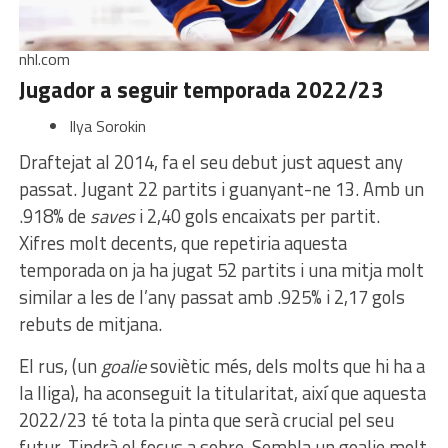
nhl.com
Jugador a seguir temporada 2022/23
Ilya Sorokin
Draftejat al 2014, fa el seu debut just aquest any
passat. Jugant 22 partits i guanyant-ne 13. Amb un
.918% de
saves
i 2,40 gols encaixats per partit.
Xifres molt decents, que repetiria aquesta
temporada on ja ha jugat 52 partits i una mitja molt
similar a les de l’any passat amb .925% i 2,17 gols
rebuts de mitjana.
El rus, (un
goalie
soviètic més, dels molts que hi ha a
la lliga), ha aconseguit la titularitat, així que aquesta
2022/23 té tota la pinta que serà crucial pel seu
futur. Tindrà el focus a sobre. Sembla un goalie molt