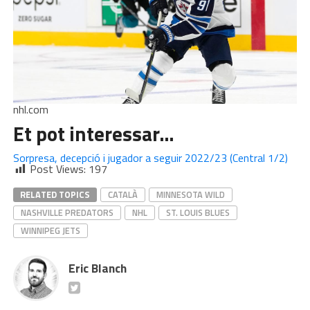
nhl.com
Et pot interessar…
Sorpresa, decepció i jugador a seguir 2022/23 (Central 1/2)
Post Views:
197
RELATED TOPICS
CATALÀ
MINNESOTA WILD
NASHVILLE PREDATORS
NHL
ST. LOUIS BLUES
WINNIPEG JETS
Eric Blanch