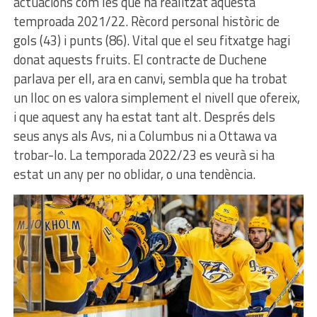
actuacions com les que ha realitzat aquesta
temproada 2021/22. Rècord personal històric de
gols (43) i punts (86). Vital que el seu fitxatge hagi
donat aquests fruits. El contracte de Duchene
parlava per ell, ara en canvi, sembla que ha trobat
un lloc on es valora simplement el nivell que ofereix,
i que aquest any ha estat tant alt. Després dels
seus anys als Avs, ni a Columbus ni a Ottawa va
trobar-lo. La temporada 2022/23 es veurà si ha
estat un any per no oblidar, o una tendència.