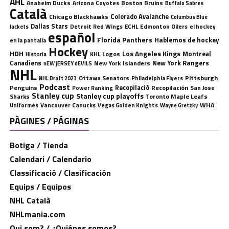
AHL
Anaheim Ducks
Boston Bruins
Arizona Coyotes
Buffalo Sabres
Català
Chicago Blackhawks
Colorado Avalanche
Columbus Blue
Dallas Stars
Detroit Red Wings
ECHL
Edmonton Oilers
el hockey
Jackets
español
Florida Panthers
Hablemos de hockey
en la pantalla
Hockey
HDH
Los Angeles Kings
Montreal
Logos
KHL
Historia
Canadiens
New York Rangers
New York Islanders
nEW jERSEY dEVILS
NHL
Ottawa Senators
Pittsburgh
Philadelphia Flyers
NHL Draft 2023
Podcast
Penguins
Recopilació
Recopilación
San Jose
Power Ranking
Stanley cup
Stanley cup playoffs
Sharks
Toronto Maple Leafs
WHA
Uniformes
Vancouver Canucks
Vegas Golden Knights
Wayne Gretzky
PÀGINES / PÁGINAS
Botiga / Tienda
Calendari / Calendario
Classificació / Clasificación
Equips / Equipos
NHL Català
NHLmania.com
Qui som? / ¿Quiénes somos?