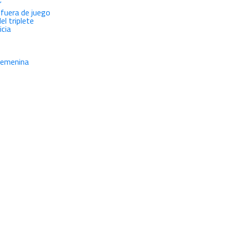
”
l fuera de juego
l triplete
icia
 femenina