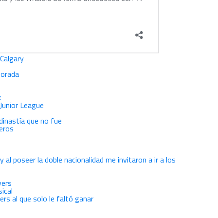
 Calgary
porada
k
 Junior League
 dinastía que no fue
teros
al poseer la doble nacionalidad me invitaron a ir a los
yers
ical
ers al que solo le faltó ganar