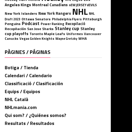
Angeles Kings
Montreal Canadiens
nEW jERSEY dEVILS
NHL
New York Rangers
New York Islanders
NHL
Ottawa Senators
Pittsburgh
Philadelphia Flyers
Draft 2023
Podcast
Penguins
Recopilació
Power Ranking
Stanley cup
Stanley
Recopilación
San Jose Sharks
cup playoffs
Toronto Maple Leafs
Uniformes
Vancouver
WHA
Canucks
Vegas Golden Knights
Wayne Gretzky
PÀGINES / PÁGINAS
Botiga / Tienda
Calendari / Calendario
Classificació / Clasificación
Equips / Equipos
NHL Català
NHLmania.com
Qui som? / ¿Quiénes somos?
Resultats / Resultados