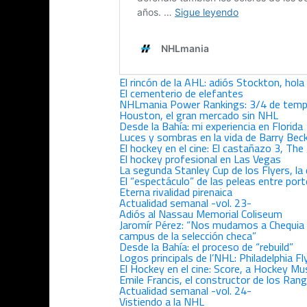
El rincón de la AHL: adiós Stockton, hola
El cementerio de elefantes
NHLmania Power Rankings: 3/4 de tem
Houston, el gran mercado sin NHL
Desde la Bahía: mi experiencia en Florida
Luces y sombras en la vida de Barry Bec
El hockey en el cine: El castañazo 3, The
El hockey profesional en Las Vegas
La segunda Stanley Cup de los Flyers, la
El “espectáculo” de las peleas entre por
Eterna rivalidad pirenaica
Actualidad semanal -vol. 23-
Adiós al Nassau Memorial Coliseum
Jaromír Pérez: “Nos mudamos a Chequia y 
campus de la selección checa”
Desde la Bahía: el proceso de “rebuild”
Logos principals de l’NHL: Philadelphia Fl
El Hockey en el cine: Score, a Hockey Mus
Emile Francis, el constructor de los Rang
Actualidad semanal -vol. 24-
Vistiendo a la NHL