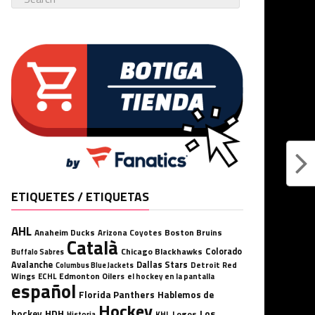
ETIQUETES / ETIQUETAS
AHL
Anaheim Ducks
Boston Bruins
Arizona Coyotes
Català
Chicago Blackhawks
Colorado
Buffalo Sabres
Avalanche
Dallas Stars
Detroit Red
Columbus Blue Jackets
Wings
ECHL
Edmonton Oilers
el hockey en la pantalla
español
Florida Panthers
Hablemos de
Hockey
HDH
hockey
Los
Logos
KHL
Historia