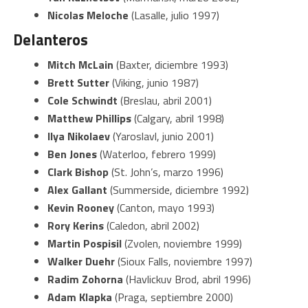
Nicolas Meloche
(Lasalle, julio 1997)
Delanteros
Mitch McLain
(Baxter, diciembre 1993)
Brett Sutter
(Viking, junio 1987)
Cole Schwindt
(Breslau, abril 2001)
Matthew Phillips
(Calgary, abril 1998)
Ilya Nikolaev
(Yaroslavl, junio 2001)
Ben Jones
(Waterloo, febrero 1999)
Clark Bishop
(St. John’s, marzo 1996)
Alex Gallant
(Summerside, diciembre 1992)
Kevin Rooney
(Canton, mayo 1993)
Rory Kerins
(Caledon, abril 2002)
Martin Pospisil
(Zvolen, noviembre 1999)
Walker Duehr
(Sioux Falls, noviembre 1997)
Radim Zohorna
(Havlickuv Brod, abril 1996)
Adam Klapka
(Praga, septiembre 2000)