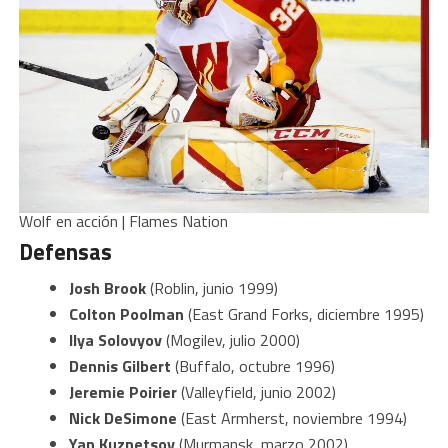
Wolf en acción | Flames Nation
Defensas
Josh Brook
(Roblin, junio 1999)
Colton Poolman
(East Grand Forks, diciembre 1995)
Ilya Solovyov
(Mogilev, julio 2000)
Dennis Gilbert
(Buffalo, octubre 1996)
Jeremie Poirier
(Valleyfield, junio 2002)
Nick DeSimone
(East Armherst, noviembre 1994)
Yan Kuznetsov
(Murmansk, marzo 2002)