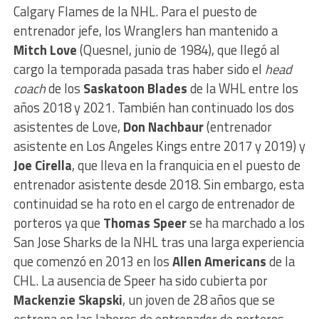
Calgary Flames de la NHL. Para el puesto de
entrenador jefe, los Wranglers han mantenido a
Mitch Love
(Quesnel, junio de 1984), que llegó al
cargo la temporada pasada tras haber sido el
head
coach
de los
Saskatoon Blades
de la WHL entre los
años 2018 y 2021. También han continuado los dos
asistentes de Love,
Don Nachbaur
(entrenador
asistente en Los Angeles Kings entre 2017 y 2019) y
Joe Cirella
, que lleva en la franquicia en el puesto de
entrenador asistente desde 2018. Sin embargo, esta
continuidad se ha roto en el cargo de entrenador de
porteros ya que
Thomas Speer
se ha marchado a los
San Jose Sharks de la NHL tras una larga experiencia
que comenzó en 2013 en los
Allen Americans
de la
CHL. La ausencia de Speer ha sido cubierta por
Mackenzie Skapski
, un joven de 28 años que se
estrena en las labores de entrenador de porteros.