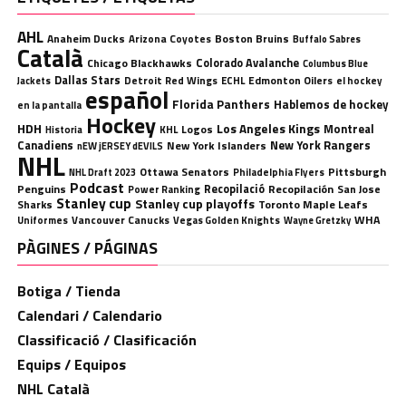
AHL
Anaheim Ducks
Boston Bruins
Arizona Coyotes
Buffalo Sabres
Català
Chicago Blackhawks
Colorado Avalanche
Columbus Blue
Dallas Stars
Detroit Red Wings
ECHL
Edmonton Oilers
el hockey
Jackets
español
Florida Panthers
Hablemos de hockey
en la pantalla
Hockey
HDH
Los Angeles Kings
Montreal
Logos
KHL
Historia
Canadiens
New York Rangers
New York Islanders
nEW jERSEY dEVILS
NHL
Ottawa Senators
Pittsburgh
Philadelphia Flyers
NHL Draft 2023
Podcast
Penguins
Recopilació
Recopilación
San Jose
Power Ranking
Stanley cup
Stanley cup playoffs
Sharks
Toronto Maple Leafs
WHA
Uniformes
Vancouver Canucks
Vegas Golden Knights
Wayne Gretzky
PÀGINES / PÁGINAS
Botiga / Tienda
Calendari / Calendario
Classificació / Clasificación
Equips / Equipos
NHL Català