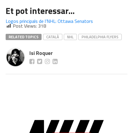
Et pot interessar…
Logos principals de l’NHL: Ottawa Senators
Post Views:
318
RELATED TOPICS
CATALÀ
NHL
PHILADELPHIA FLYERS
Isi Roquer