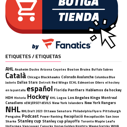
ETIQUETES / ETIQUETAS
AHL
Anaheim Ducks
Boston Bruins
Arizona Coyotes
Buffalo Sabres
Català
Chicago Blackhawks
Colorado Avalanche
Columbus Blue
Dallas Stars
Detroit Red Wings
ECHL
Edmonton Oilers
el hockey
Jackets
español
Florida Panthers
Hablemos de hockey
en la pantalla
Hockey
HDH
Los Angeles Kings
Montreal
Logos
KHL
Historia
Canadiens
New York Rangers
New York Islanders
nEW jERSEY dEVILS
NHL
Ottawa Senators
Pittsburgh
Philadelphia Flyers
NHL Draft 2023
Podcast
Penguins
Recopilació
Recopilación
San Jose
Power Ranking
Stanley cup
Stanley cup playoffs
Sharks
Toronto Maple Leafs
WHA
Uniformes
Vancouver Canucks
Vegas Golden Knights
Wayne Gretzky