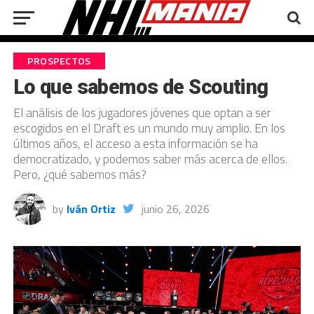
PROSPECTOS
Lo que sabemos de Scouting
El análisis de los jugadores jóvenes que optan a ser
escogidos en el Draft es un mundo muy amplio. En los
últimos años, el acceso a esta información se ha
democratizado, y podemos saber más acerca de ellos.
Pero, ¿qué sabemos más?
by
Iván Ortiz
junio 26, 2026