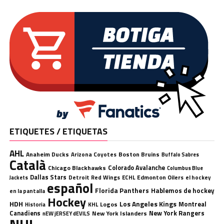
ETIQUETES / ETIQUETAS
AHL
Anaheim Ducks
Boston Bruins
Arizona Coyotes
Buffalo Sabres
Català
Chicago Blackhawks
Colorado Avalanche
Columbus Blue
Dallas Stars
Detroit Red Wings
ECHL
Edmonton Oilers
el hockey
Jackets
español
Florida Panthers
Hablemos de hockey
en la pantalla
Hockey
HDH
Los Angeles Kings
Montreal
Logos
KHL
Historia
Canadiens
New York Rangers
New York Islanders
nEW jERSEY dEVILS