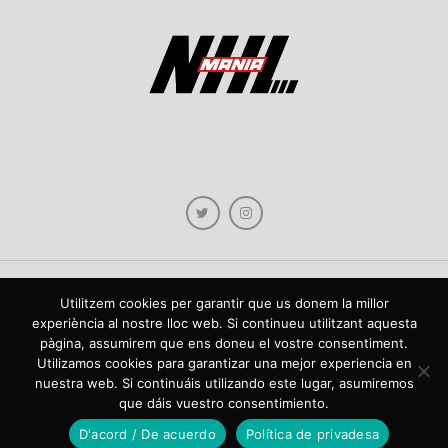
Utilitzem cookies per garantir que us donem la millor
Copyright © 2021 NHLmania.com. Tots els drets reservats / Todos los derechos
experiència al nostre lloc web. Si continueu utilitzant aquesta
reservados. NHLmania és una web dedicada a la difusió de contingut sobre la
pàgina, assumirem que ens doneu el vostre consentiment.
NHL, tant en català com en castellà. L'escut de NHLmania.com és propietat de la
web en qüestió. NHLmania es una web dedicada a la difusión de contenido sobre
Utilizamos cookies para garantizar una mejor experiencia en
la NHL, tanto en español como en catalán. El escudo deNHLmania.com es
nuestra web. Si continuáis utilizando este lugar, asumiremos
propiedad de dicha web.
que dáis vuestro consentimiento.
D'acord / De acuerdo
Política de privadesa