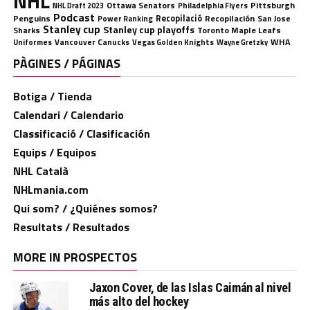
NHL
Ottawa Senators
Pittsburgh
Philadelphia Flyers
NHL Draft 2023
Podcast
Penguins
Recopilació
Recopilación
San Jose
Power Ranking
Stanley cup
Stanley cup playoffs
Sharks
Toronto Maple Leafs
WHA
Uniformes
Vancouver Canucks
Vegas Golden Knights
Wayne Gretzky
PÀGINES / PÁGINAS
Botiga / Tienda
Calendari / Calendario
Classificació / Clasificación
Equips / Equipos
NHL Català
NHLmania.com
Qui som? / ¿Quiénes somos?
Resultats / Resultados
MORE IN PROSPECTOS
Jaxon Cover, de las Islas Caimán al nivel
más alto del hockey