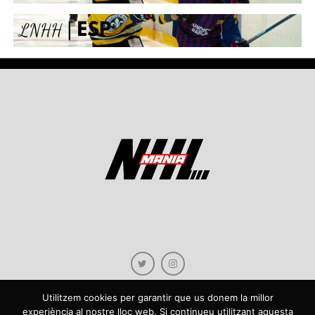
Utilitzem cookies per garantir que us donem la millor
experiència al nostre lloc web. Si continueu utilitzant aquesta