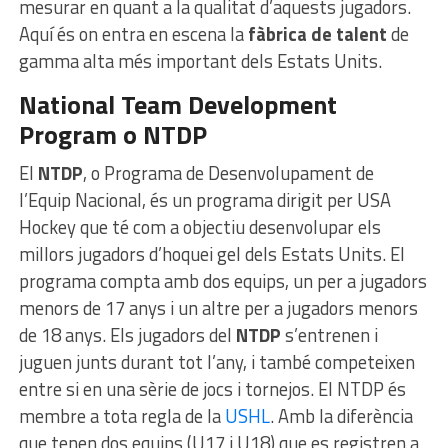
mesurar en quant a la qualitat d’aquests jugadors.
Aquí és on entra en escena la
fàbrica de talent
de
gamma alta més important dels Estats Units.
National Team Development
Program o NTDP
El
NTDP
, o Programa de Desenvolupament de
l’Equip Nacional, és un programa dirigit per USA
Hockey que té com a objectiu desenvolupar els
millors jugadors d’hoquei gel dels Estats Units. El
programa compta amb dos equips, un per a jugadors
menors de 17 anys i un altre per a jugadors menors
de 18 anys. Els jugadors del
NTDP
s’entrenen i
juguen junts durant tot l’any, i també competeixen
entre si en una sèrie de jocs i tornejos. El NTDP és
membre a tota regla de la
USHL
. Amb la diferència
que tenen dos equips (U17 i U18) que es registren a