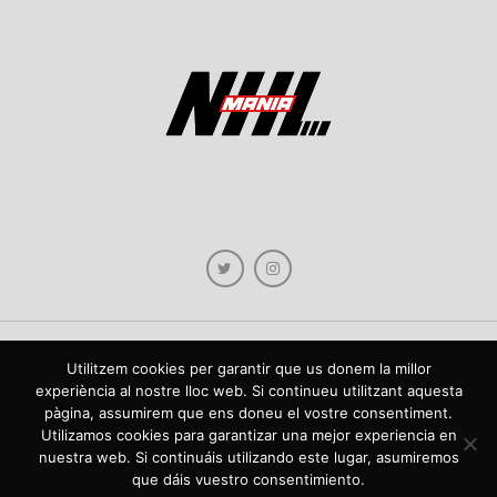
Utilitzem cookies per garantir que us donem la millor
Copyright © 2021 NHLmania.com. Tots els drets reservats / Todos los derechos
experiència al nostre lloc web. Si continueu utilitzant aquesta
reservados. NHLmania és una web dedicada a la difusió de contingut sobre la
pàgina, assumirem que ens doneu el vostre consentiment.
NHL, tant en català com en castellà. L'escut de NHLmania.com és propietat de la
web en qüestió. NHLmania es una web dedicada a la difusión de contenido sobre
Utilizamos cookies para garantizar una mejor experiencia en
la NHL, tanto en español como en catalán. El escudo deNHLmania.com es
nuestra web. Si continuáis utilizando este lugar, asumiremos
propiedad de dicha web.
que dáis vuestro consentimiento.