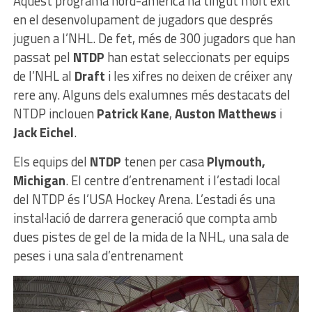
Aquest programa nord-americà ha tingut molt èxit
en el desenvolupament de jugadors que després
juguen a l’NHL. De fet, més de 300 jugadors que han
passat pel
NTDP
han estat seleccionats per equips
de l’NHL al
Draft
i les xifres no deixen de créixer any
rere any. Alguns dels exalumnes més destacats del
NTDP inclouen
Patrick Kane
,
Auston Matthews
i
Jack Eichel
.
Els equips del
NTDP
tenen per casa
Plymouth,
Michigan
. El centre d’entrenament i l’estadi local
del NTDP és l’USA Hockey Arena. L’estadi és una
instal·lació de darrera generació que compta amb
dues pistes de gel de la mida de la NHL, una sala de
peses i una sala d’entrenament