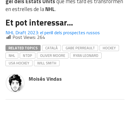
gel dels Estats Units
que més tard es transformen
en estrelles de la
NHL
.
Et pot interessar…
NHL Draft 2023: el perill dels prospectes russos
Post Views:
264
RELATED TOPICS
CATALÀ
GABE PERREAULT
HOCKEY
NHL
NTDP
OLIVER MOORE
RYAN LEONARD
USA HOCKEY
WILL SMITH
Moisés Vindas