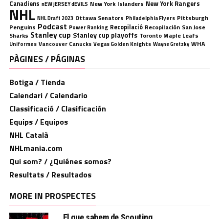
Canadiens
New York Rangers
New York Islanders
nEW jERSEY dEVILS
NHL
Ottawa Senators
Pittsburgh
Philadelphia Flyers
NHL Draft 2023
Podcast
Penguins
Recopilació
Recopilación
San Jose
Power Ranking
Stanley cup
Stanley cup playoffs
Sharks
Toronto Maple Leafs
WHA
Uniformes
Vancouver Canucks
Vegas Golden Knights
Wayne Gretzky
PÀGINES / PÁGINAS
Botiga / Tienda
Calendari / Calendario
Classificació / Clasificación
Equips / Equipos
NHL Català
NHLmania.com
Qui som? / ¿Quiénes somos?
Resultats / Resultados
MORE IN PROSPECTES
El que sabem de Scouting