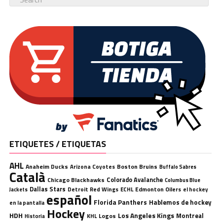
ETIQUETES / ETIQUETAS
AHL
Anaheim Ducks
Boston Bruins
Arizona Coyotes
Buffalo Sabres
Català
Chicago Blackhawks
Colorado Avalanche
Columbus Blue
Dallas Stars
Detroit Red Wings
ECHL
Edmonton Oilers
el hockey
Jackets
español
Florida Panthers
Hablemos de hockey
en la pantalla
Hockey
HDH
Los Angeles Kings
Montreal
Logos
KHL
Historia