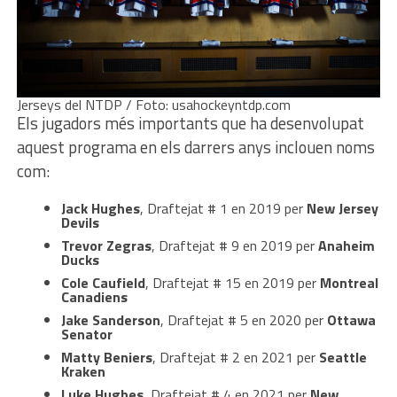
Jerseys del NTDP / Foto: usahockeyntdp.com
Els jugadors més importants que ha desenvolupat
aquest programa en els darrers anys inclouen noms
com:
Jack Hughes
, Draftejat # 1 en 2019 per
New Jersey
Devils
Trevor Zegras
, Draftejat # 9 en 2019 per
Anaheim
Ducks
Cole Caufield
, Draftejat # 15 en 2019 per
Montreal
Canadiens
Jake Sanderson
, Draftejat # 5 en 2020 per
Ottawa
Senator
Matty Beniers
, Draftejat # 2 en 2021 per
Seattle
Kraken
Luke Hughes
, Draftejat # 4 en 2021 per
New