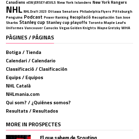
Canadiens
New York Rangers
New York Islanders
nEW jERSEY dEVILS
NHL
Ottawa Senators
Pittsburgh
Philadelphia Flyers
NHL Draft 2023
Podcast
Penguins
Recopilació
Recopilación
San Jose
Power Ranking
Stanley cup
Stanley cup playoffs
Sharks
Toronto Maple Leafs
WHA
Uniformes
Vancouver Canucks
Vegas Golden Knights
Wayne Gretzky
PÀGINES / PÁGINAS
Botiga / Tienda
Calendari / Calendario
Classificació / Clasificación
Equips / Equipos
NHL Català
NHLmania.com
Qui som? / ¿Quiénes somos?
Resultats / Resultados
MORE IN PROSPECTES
El que sabem de Scouting