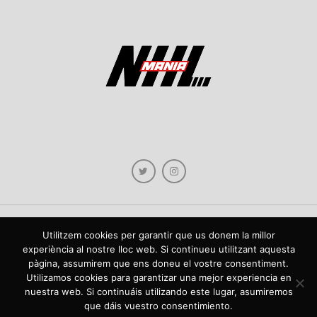
Utilitzem cookies per garantir que us donem la millor
Copyright © 2021 NHLmania.com. Tots els drets reservats / Todos los derechos
experiència al nostre lloc web. Si continueu utilitzant aquesta
reservados. NHLmania és una web dedicada a la difusió de contingut sobre la
pàgina, assumirem que ens doneu el vostre consentiment.
NHL, tant en català com en castellà. L'escut de NHLmania.com és propietat de la
web en qüestió. NHLmania es una web dedicada a la difusión de contenido sobre
Utilizamos cookies para garantizar una mejor experiencia en
la NHL, tanto en español como en catalán. El escudo deNHLmania.com es
nuestra web. Si continuáis utilizando este lugar, asumiremos
propiedad de dicha web.
que dáis vuestro consentimiento.