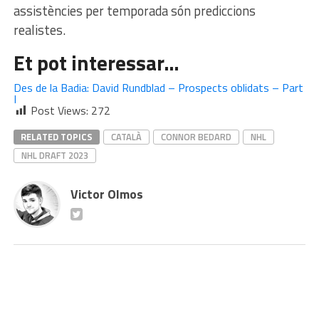
assistències per temporada són prediccions
realistes.
Et pot interessar…
Des de la Badia: David Rundblad – Prospects oblidats – Part
I
Post Views:
272
RELATED TOPICS
CATALÀ
CONNOR BEDARD
NHL
NHL DRAFT 2023
Victor Olmos