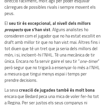
direcció fàcilment, molt àgil per poder esquivar
càrregues de possibles rivals i sempre movent els
peus.
El
seu tir és excepcional, al nivell dels millors
prospects
que s’han vist
. Alguns analistes ho
consideren com el jugador que no ha estat escollit en
draft amb millor tir que no han vist mai. Altres fins i
tot diuen que té un tret que ja seria dels millors del
món, i si, incloent-hi l’NHL. Té una mecànica de tir
única. Encara no fa servir gaire el seu tir “
one-timer
”
però segur que no trigarà a ensenyar-lo més a l’NHL
a mesura que tingui menys espai i temps per
prendre decisions.
La seva
creació de jugades també és molt bona
encara que Bedard peca una mica de voler fer-ho tot
a Regina. Per ser justos els seus companys ni