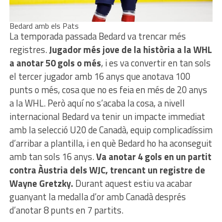
Bedard amb els Pats
La temporada passada Bedard va trencar més
registres.
Jugador més jove de la història a la WHL
a anotar 50 gols o més
, i es va convertir en tan sols
el tercer jugador amb 16 anys que anotava 100
punts o més, cosa que no es feia en més de 20 anys
a la WHL. Però aquí no s’acaba la cosa, a nivell
internacional Bedard va tenir un impacte immediat
amb la selecció U20 de Canadà, equip complicadíssim
d’arribar a plantilla, i en què Bedard ho ha aconseguit
amb tan sols 16 anys.
Va anotar 4 gols en un partit
contra Àustria dels WJC, trencant un registre de
Wayne Gretzky.
Durant aquest estiu va acabar
guanyant la medalla d’or amb Canadà després
d’anotar 8 punts en 7 partits.