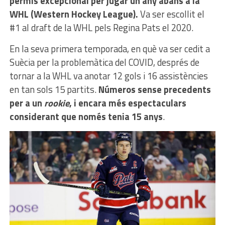
permís excepcional per jugar un any abans a la
WHL (Western Hockey League).
Va ser escollit el
#1 al draft de la WHL pels Regina Pats el 2020.
En la seva primera temporada, en què va ser cedit a
Suècia per la problemàtica del COVID, després de
tornar a la WHL va anotar 12 gols i 16 assistències
en tan sols 15 partits.
Números sense precedents
per a un
rookie
, i encara més espectaculars
considerant que només tenia 15 anys
.