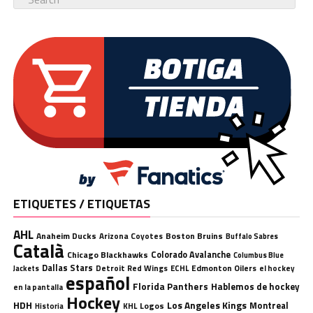
ETIQUETES / ETIQUETAS
AHL
Anaheim Ducks
Boston Bruins
Arizona Coyotes
Buffalo Sabres
Català
Chicago Blackhawks
Colorado Avalanche
Columbus Blue
Dallas Stars
Detroit Red Wings
ECHL
Edmonton Oilers
el hockey
Jackets
español
Florida Panthers
Hablemos de hockey
en la pantalla
Hockey
HDH
Los Angeles Kings
Montreal
Logos
KHL
Historia