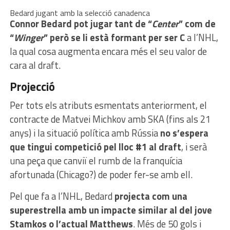
Bedard jugant amb la selecció canadenca
Connor Bedard pot jugar tant de “
Center
” com de
“
Winger
” però se li està formant per ser C
a l’NHL,
la qual cosa augmenta encara més el seu valor de
cara al draft.
Projecció
Per tots els atributs esmentats anteriorment, el
contracte de Matvei Michkov amb SKA (fins als 21
anys) i la situació política amb Rússia
no s’espera
que tingui competició pel lloc #1 al draft
, i serà
una peça que canviï el rumb de la franquícia
afortunada (Chicago?) de poder fer-se amb ell.
Pel que fa a l’NHL, Bedard
projecta com una
superestrella amb un impacte similar al del jove
Stamkos o l’actual Matthews
. Més de 50 gols i