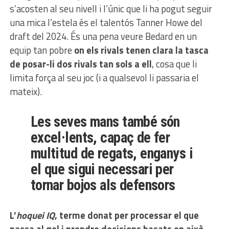
s’acosten al seu nivell i l’únic que li ha pogut seguir
una mica l’estela és el talentós Tanner Howe del
draft del 2024. És una pena veure Bedard en un
equip tan pobre
on els rivals tenen clara la tasca
de posar-li dos rivals tan sols a ell
, cosa que li
limita força al seu joc (i a qualsevol li passaria el
mateix).
Les seves mans també són
excel·lents, capaç de fer
multitud de regats, enganys i
el que sigui necessari per
tornar bojos als defensors
L’
hoquei IQ
, terme donat per processar el que
passa al gel i prendre decisions basats en això