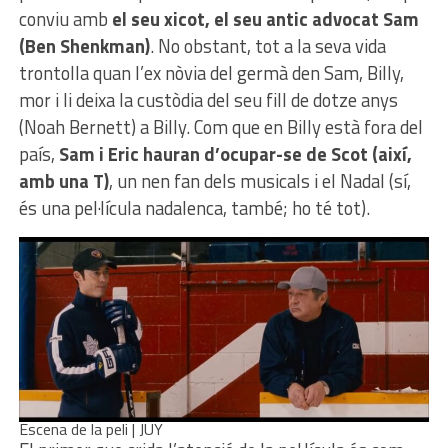
conviu amb
el seu xicot, el seu antic advocat Sam
(Ben Shenkman)
. No obstant, tot a la seva vida
trontolla quan l’ex nòvia del germà den Sam, Billy,
mor i li deixa la custòdia del seu fill de dotze anys
(Noah Bernett) a Billy. Com que en Billy està fora del
país,
Sam i Eric hauran d’ocupar-se de Scot (així,
amb una T)
, un nen fan dels musicals i el Nadal (sí,
és una pel·lícula nadalenca, també; ho té tot).
Escena de la peli | JUY