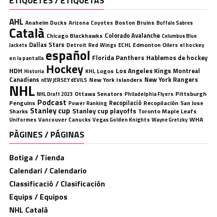
ETIQUETES / ETIQUETAS
AHL
Anaheim Ducks
Boston Bruins
Arizona Coyotes
Buffalo Sabres
Català
Chicago Blackhawks
Colorado Avalanche
Columbus Blue
Dallas Stars
Detroit Red Wings
ECHL
Edmonton Oilers
el hockey
Jackets
español
Florida Panthers
Hablemos de hockey
en la pantalla
Hockey
HDH
Los Angeles Kings
Montreal
Logos
KHL
Historia
Canadiens
New York Rangers
New York Islanders
nEW jERSEY dEVILS
NHL
Ottawa Senators
Pittsburgh
Philadelphia Flyers
NHL Draft 2023
Podcast
Penguins
Recopilació
Recopilación
San Jose
Power Ranking
Stanley cup
Stanley cup playoffs
Sharks
Toronto Maple Leafs
WHA
Uniformes
Vancouver Canucks
Vegas Golden Knights
Wayne Gretzky
PÀGINES / PÁGINAS
Botiga / Tienda
Calendari / Calendario
Classificació / Clasificación
Equips / Equipos
NHL Català