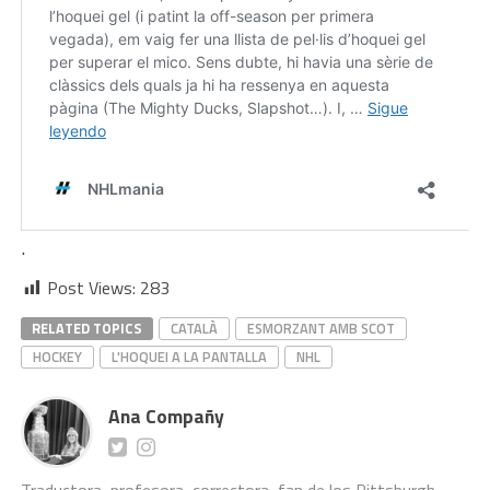
.
Post Views:
283
RELATED TOPICS
CATALÀ
ESMORZANT AMB SCOT
HOCKEY
L'HOQUEI A LA PANTALLA
NHL
Ana Compañy