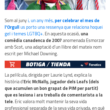
Som al juny
i, un any més,
per celebrar el mes de
l’Orgull
us porto una ressenya que relaciona hoquei
gel i temes LGTBQ+
. En aquesta ocasió,
una
comèdia canadenca de 2007
anomenada Esmorzar
amb Scot, una adaptació d’un llibre del mateix nom
escrit per Michael Downing.
La pel·lícula, dirigida per Laurie Lynd, explica la
història d’
Eric McNally, jugador dels Leafs (dels
que acumulen un bon grapat de PIM per partit)
que es lesiona i ara treballa de comentarista a la
tele
. Eric valora molt mantenir la seva vida
professional separada de la seva vida privada, en què