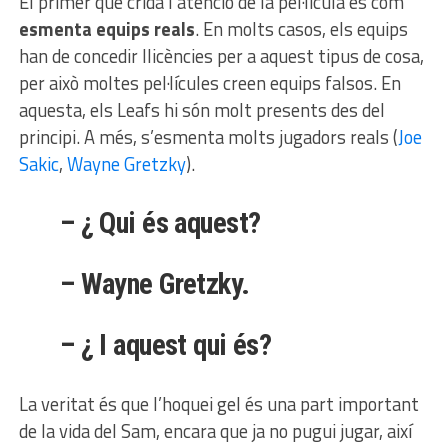
El primer que crida l’atenció de la pel·lícula és com
esmenta equips reals
. En molts casos, els equips
han de concedir llicències per a aquest tipus de cosa,
per això moltes pel·lícules creen equips falsos. En
aquesta, els Leafs hi són molt presents des del
principi. A més, s’esmenta molts jugadors reals (
Joe
Sakic
,
Wayne Gretzky
).
– ¿ Qui és aquest?
– Wayne Gretzky.
– ¿ I aquest qui és?
La veritat és que l’hoquei gel és una part important
de la vida del Sam, encara que ja no pugui jugar, així