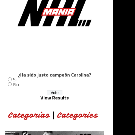
¿Ha sido justo campeón Carolina?
Sí
No
View Results