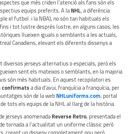
aspectes que més criden l’atenció als fans són els
spectius equips preferits. A la
NHL
, a diferència
ple el futbol i la NBA), no són tan habituals els
ins i tot lustre després lustre, en alguns casos, les
tòriques llueixen iguals o semblants a les actuals,
real Canadiens, elevant els diferents dissenys a
diversos jerseys alternatius o especials, però els
egueixen sent els mateixos o semblants, en la majoria
nvis són més habituals. En aquest recopilatori es
 confirmats
a dia d’avui, franquícia a franquícia, per
 muntatges són de la web
NHLuniforms.com
, portal
de tots els equips de la NHL al llarg de la història.
ó de jerseys anomenada
Reverse Retro
, presentada el
de tornada a l’actualitat un uniforme clàssic però
tzats, creant un disseny completament nou però