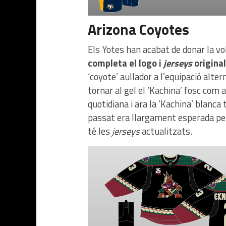
Arizona Coyotes
Els Yotes han acabat de donar la vol
completa el logo i
jerseys
origina
‘coyote’ aullador a l’equipació alte
tornar al gel el ‘Kachina’ fosc com 
quotidiana i ara la ‘Kachina’ blanca
passat era llargament esperada pel
té les
jerseys
actualitzats.