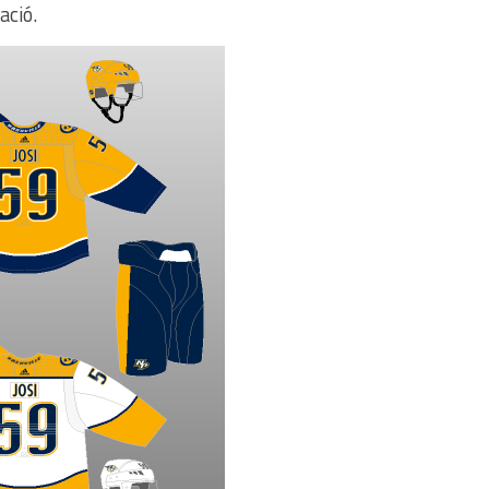
ació.