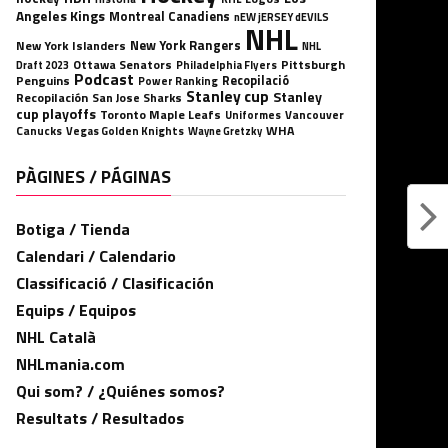
Angeles Kings
Montreal Canadiens
nEW jERSEY dEVILS
NHL
New York Rangers
New York Islanders
NHL
Ottawa Senators
Pittsburgh
Philadelphia Flyers
Draft 2023
Podcast
Penguins
Recopilació
Power Ranking
Stanley cup
Stanley
Recopilación
San Jose Sharks
cup playoffs
Toronto Maple Leafs
Uniformes
Vancouver
WHA
Canucks
Vegas Golden Knights
Wayne Gretzky
PÀGINES / PÁGINAS
Botiga / Tienda
Calendari / Calendario
Classificació / Clasificación
Equips / Equipos
NHL Català
NHLmania.com
Qui som? / ¿Quiénes somos?
Resultats / Resultados