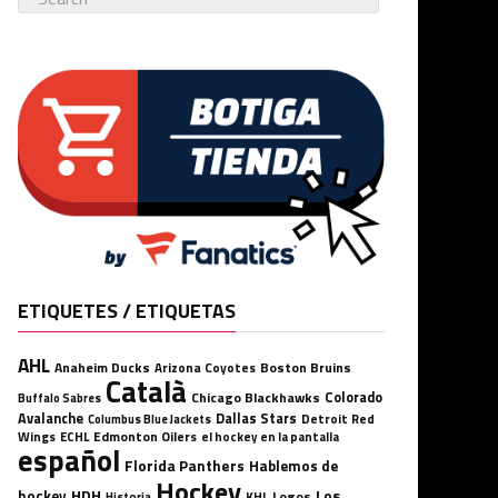
ETIQUETES / ETIQUETAS
AHL
Anaheim Ducks
Boston Bruins
Arizona Coyotes
Català
Chicago Blackhawks
Colorado
Buffalo Sabres
Avalanche
Dallas Stars
Detroit Red
Columbus Blue Jackets
Wings
ECHL
Edmonton Oilers
el hockey en la pantalla
español
Florida Panthers
Hablemos de
Hockey
HDH
hockey
Los
Logos
KHL
Historia