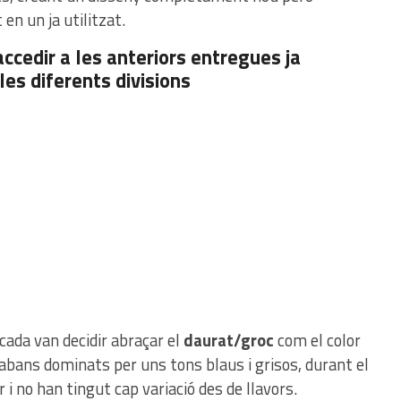
en un ja utilitzat.
ccedir a les anteriors entregues ja
es diferents divisions
cada van decidir abraçar el
daurat/groc
com el color
abans dominats per uns tons blaus i grisos, durant el
 i no han tingut cap variació des de llavors.