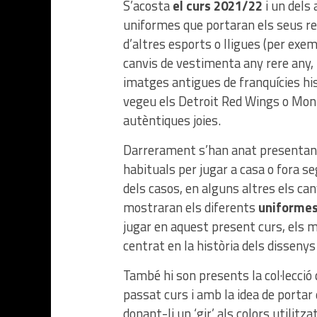
S’acosta
el curs 2021/22
i un dels 
uniformes que portaran els seus re
d’altres esports o lligues (per exem
canvis de vestimenta any rere any, f
imatges antigues de franquícies his
vegeu els Detroit Red Wings o Mont
autèntiques joies.
Darrerament s’han anat presentant 
habituals per jugar a casa o fora s
dels casos, en alguns altres els ca
mostraran els diferents
uniformes
jugar en aquest present curs, els
centrat en la història dels dissenys 
També hi son presents la col·lecci
passat curs i amb la idea de portar 
donant-li un ‘gir’ als colors utili