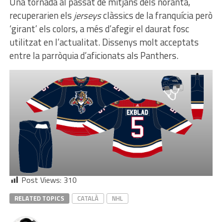
Una tornada al passat de mitjans dels noranta,
recuperarien els
jerseys
clàssics de la franquícia però
‘girant’ els colors, a més d’afegir el daurat fosc
utilitzat en l’actualitat. Dissenys molt acceptats
entre la parròquia d’aficionats als Panthers.
Post Views:
310
RELATED TOPICS
CATALÀ
NHL