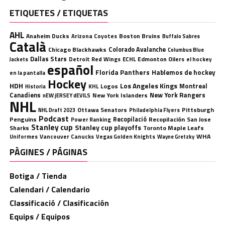
ETIQUETES / ETIQUETAS
AHL
Anaheim Ducks
Boston Bruins
Arizona Coyotes
Buffalo Sabres
Català
Chicago Blackhawks
Colorado Avalanche
Columbus Blue
Dallas Stars
Detroit Red Wings
ECHL
Edmonton Oilers
el hockey
Jackets
español
Florida Panthers
Hablemos de hockey
en la pantalla
Hockey
HDH
Los Angeles Kings
Montreal
Logos
KHL
Historia
Canadiens
New York Rangers
New York Islanders
nEW jERSEY dEVILS
NHL
Ottawa Senators
Pittsburgh
Philadelphia Flyers
NHL Draft 2023
Podcast
Penguins
Recopilació
Recopilación
San Jose
Power Ranking
Stanley cup
Stanley cup playoffs
Sharks
Toronto Maple Leafs
WHA
Uniformes
Vancouver Canucks
Vegas Golden Knights
Wayne Gretzky
PÀGINES / PÁGINAS
Botiga / Tienda
Calendari / Calendario
Classificació / Clasificación
Equips / Equipos