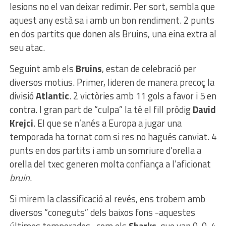
lesions no el van deixar redimir. Per sort, sembla que
aquest any està sa i amb un bon rendiment. 2 punts
en dos partits que donen als Bruins, una eina extra al
seu atac.
Seguint amb els
Bruins
, estan de celebració per
diversos motius. Primer, lideren de manera precoç la
divisió
Atlantic
. 2 victòries amb 11 gols a favor i 5 en
contra. I gran part de “culpa” la té el fill pròdig
David
Krejci
. El que se n’anés a Europa a jugar una
temporada ha tornat com si res no hagués canviat. 4
punts en dos partits i amb un somriure d’orella a
orella del txec generen molta confiança a l’aficionat
bruin
.
Si mirem la classificació al revés, ens trobem amb
diversos “coneguts” dels baixos fons -aquestes