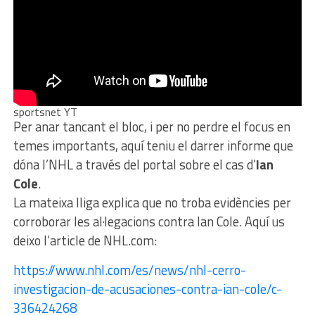
sportsnet YT
Per anar tancant el bloc, i per no perdre el focus en
temes importants, aquí teniu el darrer informe que
dóna l’NHL a través del portal sobre el cas d’
Ian
Cole
.
La mateixa lliga explica que no troba evidències per
corroborar les al·legacions contra Ian Cole. Aquí us
deixo l’article de NHL.com:
https://www.nhl.com/es/news/nhl-cerro-
investigacion-de-acusaciones-contra-ian-cole/c-
336424268