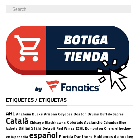
ETIQUETES / ETIQUETAS
AHL
Anaheim Ducks
Boston Bruins
Arizona Coyotes
Buffalo Sabres
Català
Chicago Blackhawks
Colorado Avalanche
Columbus Blue
Dallas Stars
Detroit Red Wings
ECHL
Edmonton Oilers
el hockey
Jackets
español
Florida Panthers
Hablemos de hockey
en la pantalla