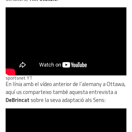
sportsnet YT
En línia amb el vídeo anterior de l’alemany a Ottawa,
aquí us comparteixo també aquesta entrevista a
DeBrincat
sobre la seva adaptació als Sens: