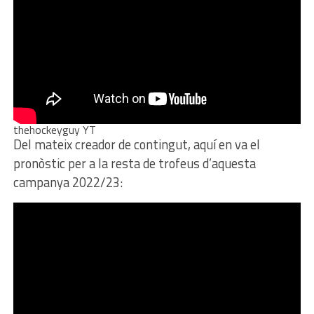
thehockeyguy YT
Del mateix creador de contingut, aquí en va el
pronòstic per a la resta de trofeus d’aquesta
campanya 2022/23: