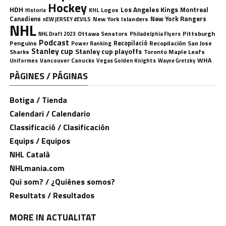
Hockey
HDH
Los Angeles Kings
Montreal
Logos
KHL
Historia
Canadiens
New York Rangers
New York Islanders
nEW jERSEY dEVILS
NHL
Ottawa Senators
Pittsburgh
Philadelphia Flyers
NHL Draft 2023
Podcast
Penguins
Recopilació
Recopilación
San Jose
Power Ranking
Stanley cup
Stanley cup playoffs
Sharks
Toronto Maple Leafs
WHA
Uniformes
Vancouver Canucks
Vegas Golden Knights
Wayne Gretzky
PÀGINES / PÁGINAS
Botiga / Tienda
Calendari / Calendario
Classificació / Clasificación
Equips / Equipos
NHL Català
NHLmania.com
Qui som? / ¿Quiénes somos?
Resultats / Resultados
MORE IN ACTUALITAT