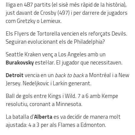
lliga en 487 partits (el sisè més ràpid de la història),
just davant de Crosby (497) i per darrere de jugadors
com Gretzky o Lemieux.
Els Flyers de Tortorella vencien els reforçats Devils.
Seguiran evolucionant els de Philadelphia?
Seattle Kraken venç a Los Angeles amb un
Burakovsky
estel·lar. El jugador que necessitaven.
Detroit
vencia en un
back to back
a Montréal i a New
Jersey. Nedeljkovic i Larkin generant.
Ball de gols entre Kings i Wild. 7 a 6 amb Kempe
resolutiu, coronant a Minnesota.
La batalla d’
Alberta
es va decidir de manera molt
ajustada: 4 a 3 per als Flames a Edmonton.