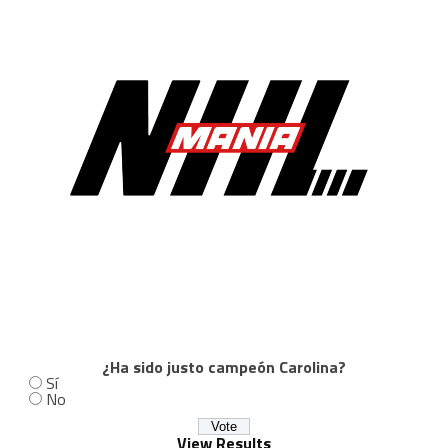
¿Ha sido justo campeón Carolina?
Sí
No
View Results