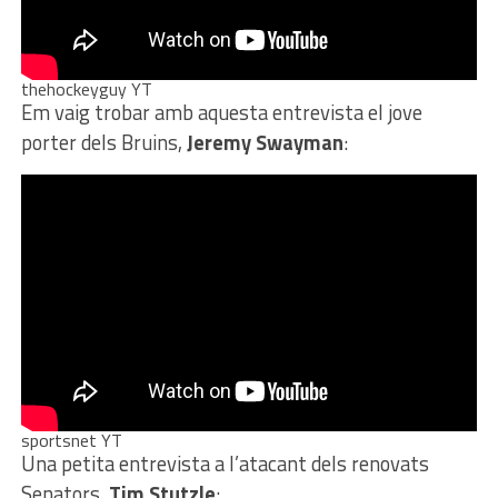
thehockeyguy YT
Em vaig trobar amb aquesta entrevista el jove
porter dels Bruins,
Jeremy Swayman
:
sportsnet YT
Una petita entrevista a l’atacant dels renovats
Senators,
Tim Stutzle
: