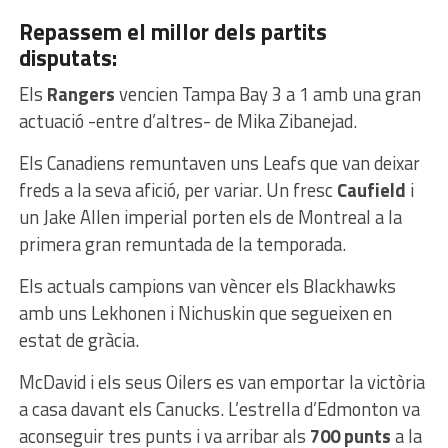
Repassem el millor dels partits
disputats:
Els
Rangers
vencien Tampa Bay 3 a 1 amb una gran
actuació -entre d’altres- de Mika Zibanejad.
Els Canadiens remuntaven uns Leafs que van deixar
freds a la seva afició, per variar. Un fresc
Caufield
i
un Jake Allen imperial porten els de Montreal a la
primera gran remuntada de la temporada.
Els actuals campions van vèncer els Blackhawks
amb uns Lekhonen i Nichuskin que segueixen en
estat de gràcia.
McDavid i els seus Oilers es van emportar la victòria
a casa davant els Canucks. L’estrella d’Edmonton va
aconseguir tres punts i va arribar als
700 punts
a la