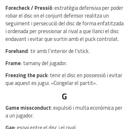
Forecheck / Pressió
: estratègia defensiva per poder
robar el disc on el conjunt defensor realitza un
seguiment i persecució del disc de forma enfatitzada
i ordenada per pressionar al rival a que llanci el disc
endavant i evitar que surtin amb el puck controlat.
Forehand
: tir amb l’interior de l’stick.
Frame
: tamany del jugador.
Freezing the puck
: tenir el disc en possessió i evitar
que aquest es jugui. «Congelar el partit».
G
Game missconduct
: expulsió i multa econòmica per
a un jugador.
Gap
: espai entre el disc i el rival.