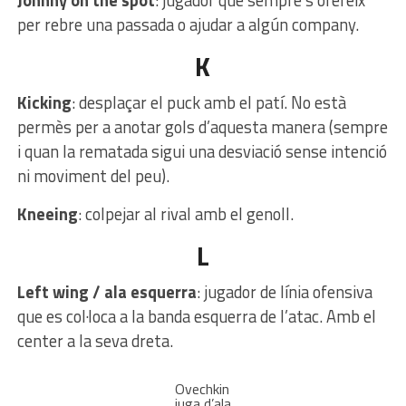
Johnny on the spot
: jugador que sempre s’ofereix
per rebre una passada o ajudar a algún company.
K
Kicking
: desplaçar el puck amb el patí. No està
permès per a anotar gols d’aquesta manera (sempre
i quan la rematada sigui una desviació sense intenció
ni moviment del peu).
Kneeing
: colpejar al rival amb el genoll.
L
Left wing / ala esquerra
: jugador de línia ofensiva
que es col·loca a la banda esquerra de l’atac. Amb el
center a la seva dreta.
Ovechkin
juga d’ala