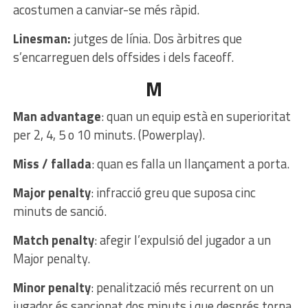
acostumen a canviar-se més ràpid.
Linesman:
jutges de línia. Dos àrbitres que
s’encarreguen dels offsides i dels faceoff.
M
Man advantage
: quan un equip està en superioritat
per 2, 4, 5 o 10 minuts. (Powerplay).
Miss / fallada
: quan es falla un llançament a porta.
Major penalty
: infracció greu que suposa cinc
minuts de sanció.
Match penalty
: afegir l’expulsió del jugador a un
Major penalty.
Minor penalty
: penalització més recurrent on un
jugador és sancionat dos minuts i que després torna