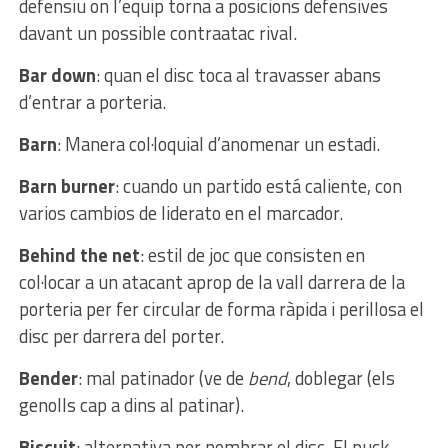
defensiu on l’equip torna a posicions defensives
davant un possible contraatac rival.
Bar down
: quan el disc toca al travasser abans
d’entrar a porteria.
Barn
: Manera col·loquial d’anomenar un estadi.
Barn burner
: cuando un partido está caliente, con
varios cambios de liderato en el marcador.
Behind the net
: estil de joc que consisten en
col·locar a un atacant aprop de la vall darrera de la
porteria per fer circular de forma ràpida i perillosa el
disc per darrera del porter.
Bender
: mal patinador (ve de
bend
, doblegar (els
genolls cap a dins al patinar).
Biscuit
: alternativa per nombrar el disc. El puck.