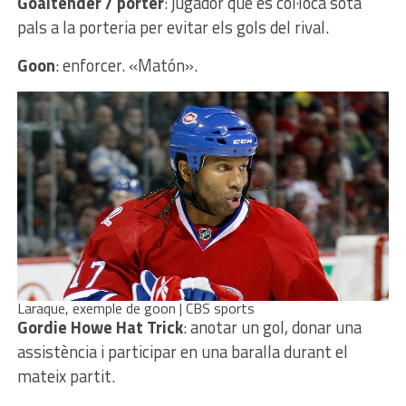
Goaltender / porter
: jugador que es col·loca sota
pals a la porteria per evitar els gols del rival.
Goon
: enforcer. «Matón».
Laraque, exemple de goon | CBS sports
Gordie Howe Hat Trick
: anotar un gol, donar una
assistència i participar en una baralla durant el
mateix partit.