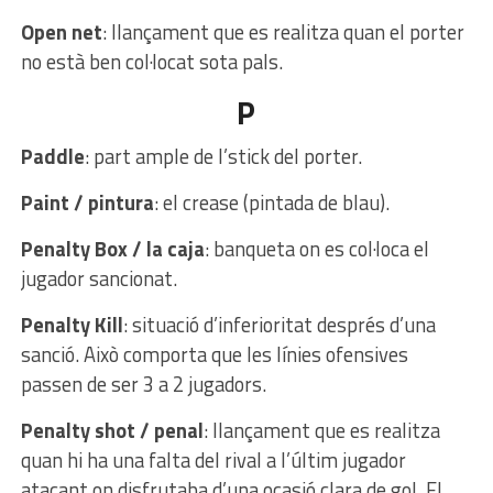
Open net
: llançament que es realitza quan el porter
no està ben col·locat sota pals.
P
Paddle
: part ample de l’stick del porter.
Paint / pintura
: el crease (pintada de blau).
Penalty Box / la caja
: banqueta on es col·loca el
jugador sancionat.
Penalty Kill
: situació d’inferioritat després d’una
sanció. Això comporta que les línies ofensives
passen de ser 3 a 2 jugadors.
Penalty shot / penal
: llançament que es realitza
quan hi ha una falta del rival a l’últim jugador
atacant on disfrutaba d’una ocasió clara de gol. El