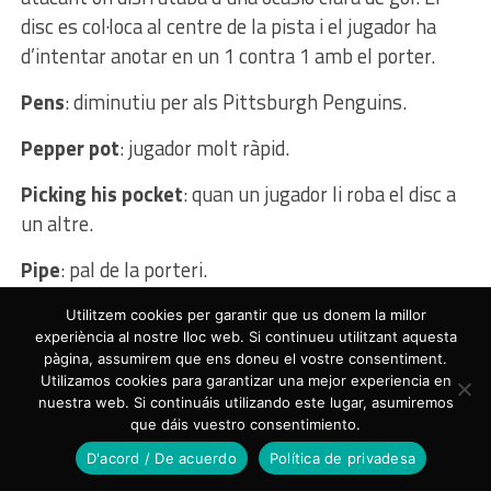
disc es col·loca al centre de la pista i el jugador ha
d’intentar anotar en un 1 contra 1 amb el porter.
Pens
: diminutiu per als Pittsburgh Penguins.
Pepper pot
: jugador molt ràpid.
Picking his pocket
: quan un jugador li roba el disc a
un altre.
Pipe
: pal de la porteri.
Pinch
: acció d’un defensa que puja a atacar per
Utilitzem cookies per garantir que us donem la millor
experiència al nostre lloc web. Si continueu utilitzant aquesta
ajudar als seus companys a generar ocasions de gol.
pàgina, assumirem que ens doneu el vostre consentiment.
Utilizamos cookies para garantizar una mejor experiencia en
Playoff
: sèrie d’eliminatòries per a poder guanyar la
nuestra web. Si continuáis utilizando este lugar, asumiremos
Stanley Cup (la lliga).
que dáis vuestro consentimiento.
D'acord / De acuerdo
Política de privadesa
Playoff beard
: tradició de molts jugadors de deixar-