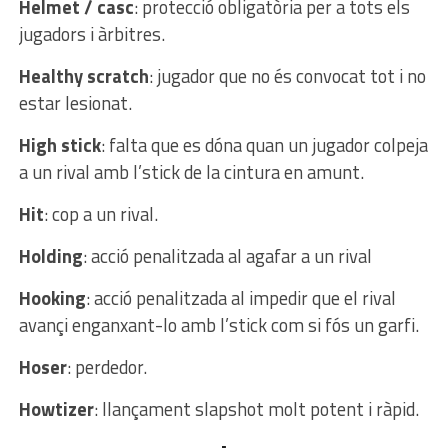
Helmet / casc
: protecció obligatòria per a tots els
jugadors i àrbitres.
Healthy scratch
: jugador que no és convocat tot i no
estar lesionat.
High stick
: falta que es dóna quan un jugador colpeja
a un rival amb l’stick de la cintura en amunt.
Hit
: cop a un rival.
Holding
: acció penalitzada al agafar a un rival
Hooking
: acció penalitzada al impedir que el rival
avançi enganxant-lo amb l’stick com si fós un garfi.
Hoser
: perdedor.
Howtizer
: llançament slapshot molt potent i ràpid.