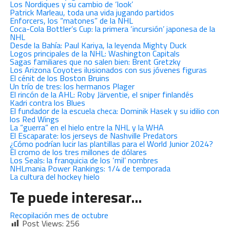
Los Nordiques y su cambio de ‘look’
Patrick Marleau, toda una vida jugando partidos
Enforcers, los “matones” de la NHL
Coca-Cola Bottler’s Cup: la primera ‘incursión’ japonesa de la
NHL
Desde la Bahía: Paul Kariya, la leyenda Mighty Duck
Logos principales de la NHL: Washington Capitals
Sagas familiares que no salen bien: Brent Gretzky
Los Arizona Coyotes ilusionados con sus jóvenes figuras
El cénit de los Boston Bruins
Un trío de tres: los hermanos Plager
El rincón de la AHL: Roby Järventie, el sniper finlandés
Kadri contra los Blues
El fundador de la escuela checa: Dominik Hasek y su idilio con
los Red Wings
La “guerra” en el hielo entre la NHL y la WHA
El Escaparate: los jerseys de Nashville Predators
¿Cómo podrían lucir las plantillas para el World Junior 2024?
El cromo de los tres millones de dólares
Los Seals: la franquicia de los ‘mil’ nombres
NHLmania Power Rankings: 1/4 de temporada
La cultura del hockey hielo
Te puede interesar…
Recopilación mes de octubre
Post Views:
256