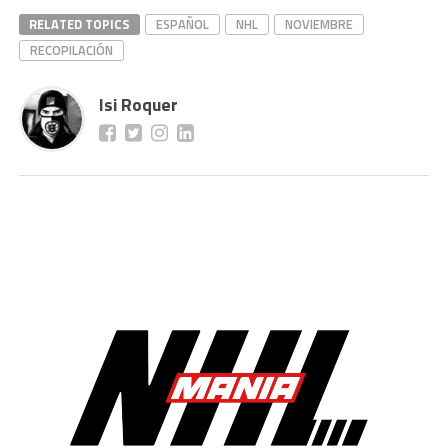
RELATED TOPICS
ESPAÑOL
NHL
NOVIEMBRE
RECOPILACIÓN
Isi Roquer