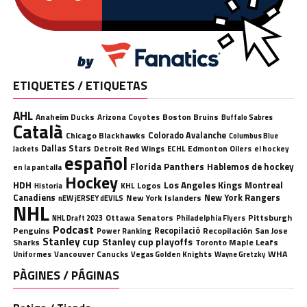
ETIQUETES / ETIQUETAS
AHL
Anaheim Ducks
Boston Bruins
Arizona Coyotes
Buffalo Sabres
Català
Chicago Blackhawks
Colorado Avalanche
Columbus Blue
Dallas Stars
Detroit Red Wings
ECHL
Edmonton Oilers
el hockey
Jackets
español
Florida Panthers
Hablemos de hockey
en la pantalla
Hockey
HDH
Los Angeles Kings
Montreal
Logos
KHL
Historia
Canadiens
New York Rangers
New York Islanders
nEW jERSEY dEVILS
NHL
Ottawa Senators
Pittsburgh
Philadelphia Flyers
NHL Draft 2023
Podcast
Penguins
Recopilació
Recopilación
San Jose
Power Ranking
Stanley cup
Stanley cup playoffs
Sharks
Toronto Maple Leafs
WHA
Uniformes
Vancouver Canucks
Vegas Golden Knights
Wayne Gretzky
PÀGINES / PÁGINAS