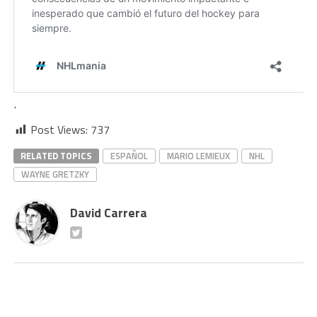
.
Post Views:
737
RELATED TOPICS
ESPAÑOL
MARIO LEMIEUX
NHL
WAYNE GRETZKY
David Carrera