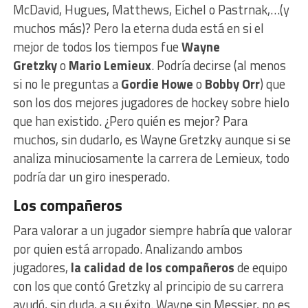
McDavid, Hugues, Matthews, Eichel o Pastrnak,…(y
muchos más)? Pero la eterna duda está en si el
mejor de todos los tiempos fue
Wayne
Gretzky
o
Mario Lemieux
. Podría decirse (al menos
si no le preguntas a
Gordie Howe
o
Bobby Orr
) que
son los dos mejores jugadores de hockey sobre hielo
que han existido. ¿Pero quién es mejor? Para
muchos, sin dudarlo, es Wayne Gretzky aunque si se
analiza minuciosamente la carrera de Lemieux, todo
podría dar un giro inesperado.
Los compañeros
Para valorar a un jugador siempre habría que valorar
por quien está arropado. Analizando ambos
jugadores,
la calidad de los compañeros
de equipo
con los que contó Gretzky al principio de su carrera
ayudó, sin duda, a su éxito. Wayne sin Messier, no es