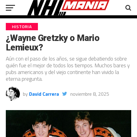
HISTORIA
¿Wayne Gretzky o Mario
Lemieux?
Aún con el paso de los años, se sigue debatiendo sobre
quién fue el mejor de todos los tiempos. Muchos bares y
pubs americanos y del viejo continente han vivido la
eterna pregunta.
by
David Carrera
noviembre 8, 2025