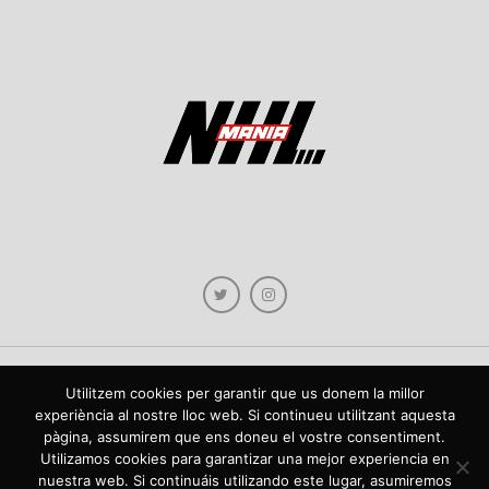
Utilitzem cookies per garantir que us donem la millor
Copyright © 2021 NHLmania.com. Tots els drets reservats / Todos los derechos
experiència al nostre lloc web. Si continueu utilitzant aquesta
reservados. NHLmania és una web dedicada a la difusió de contingut sobre la
pàgina, assumirem que ens doneu el vostre consentiment.
NHL, tant en català com en castellà. L'escut de NHLmania.com és propietat de la
web en qüestió. NHLmania es una web dedicada a la difusión de contenido sobre
Utilizamos cookies para garantizar una mejor experiencia en
la NHL, tanto en español como en catalán. El escudo deNHLmania.com es
nuestra web. Si continuáis utilizando este lugar, asumiremos