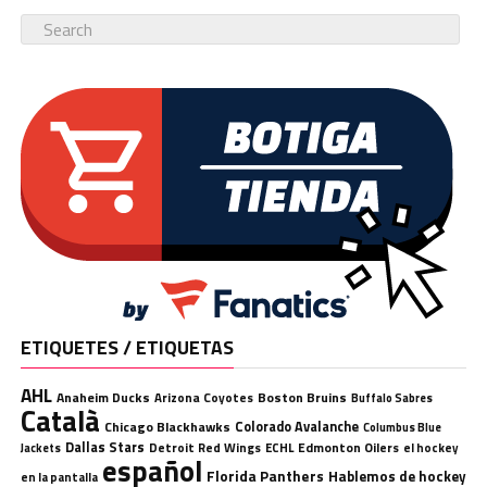
ETIQUETES / ETIQUETAS
AHL
Anaheim Ducks
Boston Bruins
Arizona Coyotes
Buffalo Sabres
Català
Chicago Blackhawks
Colorado Avalanche
Columbus Blue
Dallas Stars
Detroit Red Wings
ECHL
Edmonton Oilers
el hockey
Jackets
español
Florida Panthers
Hablemos de hockey
en la pantalla