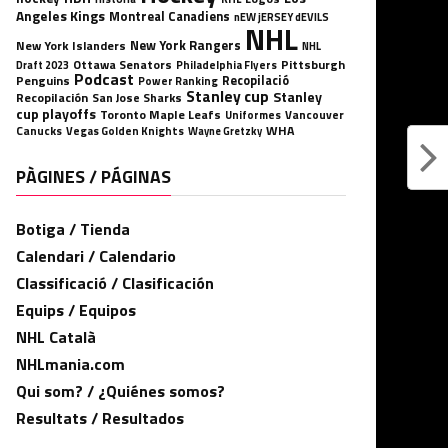
Angeles Kings
Montreal Canadiens
nEW jERSEY dEVILS
NHL
New York Rangers
New York Islanders
NHL
Ottawa Senators
Pittsburgh
Philadelphia Flyers
Draft 2023
Podcast
Penguins
Recopilació
Power Ranking
Stanley cup
Stanley
Recopilación
San Jose Sharks
cup playoffs
Toronto Maple Leafs
Uniformes
Vancouver
WHA
Canucks
Vegas Golden Knights
Wayne Gretzky
PÀGINES / PÁGINAS
Botiga / Tienda
Calendari / Calendario
Classificació / Clasificación
Equips / Equipos
NHL Català
NHLmania.com
Qui som? / ¿Quiénes somos?
Resultats / Resultados