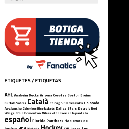
ETIQUETES / ETIQUETAS
AHL
Anaheim Ducks
Boston Bruins
Arizona Coyotes
Català
Chicago Blackhawks
Colorado
Buffalo Sabres
Avalanche
Dallas Stars
Detroit Red
Columbus Blue Jackets
Wings
ECHL
Edmonton Oilers
el hockey en la pantalla
español
Florida Panthers
Hablemos de
Hockey
HDH
hockey
Los
Logos
KHL
Historia