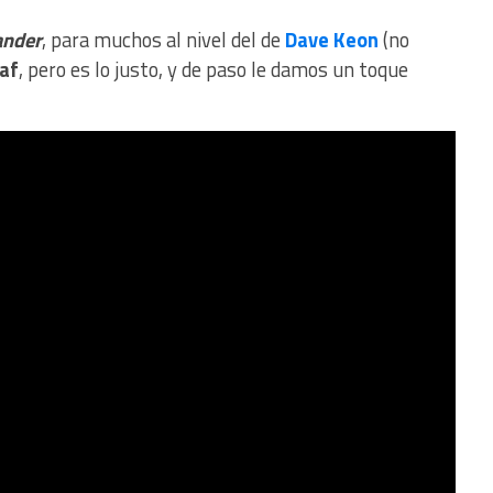
ander
, para muchos al nivel del de
Dave Keon
(no
af
, pero es lo justo, y de paso le damos un toque