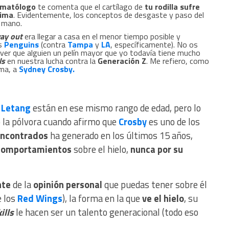
umatólogo
te comenta que el cartílago de
tu rodilla sufre
cima
. Evidentemente, los conceptos de desgaste y paso del
 mano.
ay out
era llegar a casa en el menor tiempo posible y
os
Penguins
(contra
Tampa
y
LA
, específicamente). No os
 ver que alguien un pelín mayor que yo todavía tiene mucho
ls
en nuestra lucha contra la
Generación Z
. Me refiero, como
rma, a
Sydney Crosby.
y
Letang
están en ese mismo rango de edad, pero lo
o la pólvora cuando afirmo que
Crosby
es uno de los
encontrados
ha generado en los últimos 15 años,
comportamientos
sobre el hielo,
nunca por su
nte
de la
opinión personal
que puedas tener sobre él
 los
Red Wings
), la forma en la que
ve el hielo
, su
ills
le hacen ser un talento generacional (todo eso