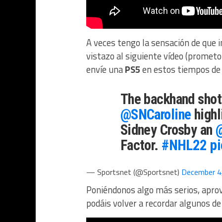
A veces tengo la sensación de que i
vistazo al siguiente vídeo (promet
envíe una
PS5
en estos tiempos de 
The backhand shot
@SNCaroline
highl
Sidney Crosby an
Factor.
#NHL22
p
— Sportsnet (@Sportsnet)
December 4
Poniéndonos algo más serios, aprov
podáis volver a recordar algunos d