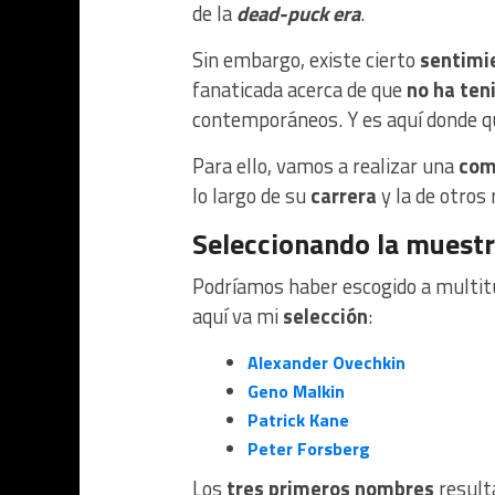
de la
dead-puck era
.
Sin embargo, existe cierto
sentimi
fanaticada acerca de que
no ha ten
contemporáneos. Y es aquí donde qu
Para ello, vamos a realizar una
com
lo largo de su
carrera
y la de otros
Seleccionando la muest
Podríamos haber escogido a multi
aquí va mi
selección
:
Alexander Ovechkin
Geno Malkin
Patrick Kane
Peter Forsberg
Los
tres primeros nombres
result