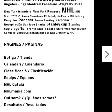
Angeles Kings
Montreal Canadiens
nEW jERSEY dEVILS
NHL
New York Rangers
New York Islanders
NHL
Ottawa Senators
Pittsburgh
Philadelphia Flyers
Draft 2023
Podcast
Penguins
Recopilació
Power Ranking
Stanley cup
Stanley
Recopilación
San Jose Sharks
cup playoffs
Toronto Maple Leafs
Uniformes
Vancouver
WHA
Canucks
Vegas Golden Knights
Wayne Gretzky
PÀGINES / PÁGINAS
Botiga / Tienda
Calendari / Calendario
Classificació / Clasificación
Equips / Equipos
NHL Català
NHLmania.com
Qui som? / ¿Quiénes somos?
Resultats / Resultados