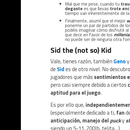
Mal que me pese, cuando tu
tra
degaste
es que llevas
trote en
tiempo van inherentemente de la
Finalmente, asumí que el mejor
w
ponerme un par de partidos de l
podéis imaginar cómo disfruté al
que decir en favor de los
millenia
no puede ser de ninguna otra fo
Sid the (not so) Kid
Vale, tienes razón, también
Geno
de
Sid
es de otro nivel. No descubr
jugadores que más
sentimientos 
pero casi siempre debido a ciertos
aptitud para el juego
.
Es por ello que,
independienteme
(especialmente dedicado a ti,
fan
de
anticipación, manejo del
puck
y
sk
siendo un 5-11, 200lb, telita…)