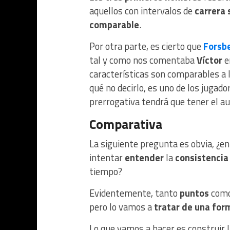
aquellos con intervalos de
carrera 
comparable
.
Por otra parte, es cierto que
Forsb
tal y como nos comentaba
Víctor
e
características son comparables a
qué no decirlo, es uno de los jugad
prerrogativa tendrá que tener el a
Comparativa
La siguiente pregunta es obvia, ¿en
intentar
entender
la
consistenci
tiempo?
Evidentemente, tanto
puntos
com
pero lo vamos a
tratar de una for
Lo que vamos a hacer es construir 