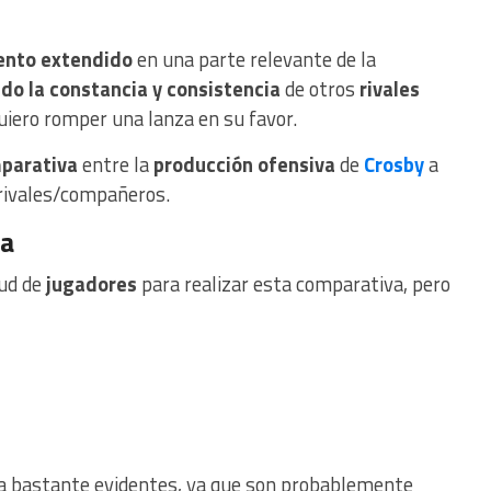
ento extendido
en una parte relevante de la
ido la constancia y consistencia
de otros
rivales
iero romper una lanza en su favor.
parativa
entre la
producción ofensiva
de
Crosby
a
 rivales/compañeros.
ra
tud de
jugadores
para realizar esta comparativa, pero
a bastante evidentes, ya que son probablemente