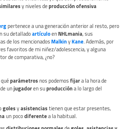
similares
y niveles de
producción ofensiva
erg
pertenece a una generación anterior al resto, pero
n su detallado
artículo
en
NHLmania
, sus
 las de los mencionados
Malkin
y
Kane
. Además, por
ores favoritos de mi niñez/adolescencia, y alguna
utor de comparativa, ¿no?
qué
parámetros
nos podemos
fijar
a la hora de
a
de un
jugador
en su
producción
a lo largo del
o
goles
y
asistencias
tienen que estar presentes,
ma
un poco
diferente
a la habitual.
las
distribuciones normales
de
goles, asistencias y