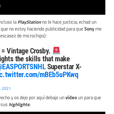
ncluso la
PlayStation
no le hace justicia, echad un
o que no estoy haciendo publicidad para que
Sony
me
escasez de microchips):
 = Vintage Crosby.
ights the skills that make
@EASPORTSNHL
Superstar X-
ic.twitter.com/mBEb5uPKwq
, 2021
echo y os dejo por aquí debajo un
vídeo
un para que
e sus
highlights
: