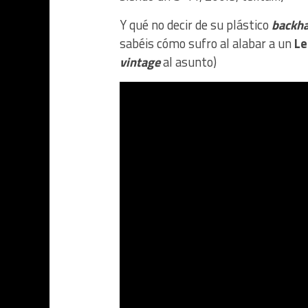
Y qué no decir de su plástico
backh
sabéis cómo sufro al alabar a un
Le
vintage
al asunto)