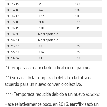
2014/15
391
0’32
2015/16
344
0’28
2016/17
372
0’30
2017/18
280
0’22
2018/19
238
0’19
2019/20
No disponible
–
2020/21
No disponible
–
2021/22
331
0’25
2022/23
334
0’25
2023/24
311
0’23
(*) Temporada reducida debido al cierre patronal.
(**) Se canceló la temporada debido a la falta de
acuerdo para un nuevo convenio colectivo.
(***) Temporada reducida debido a un nuevo
lockout
.
Hace relativamente poco, en 2016,
Netflix
sacó un