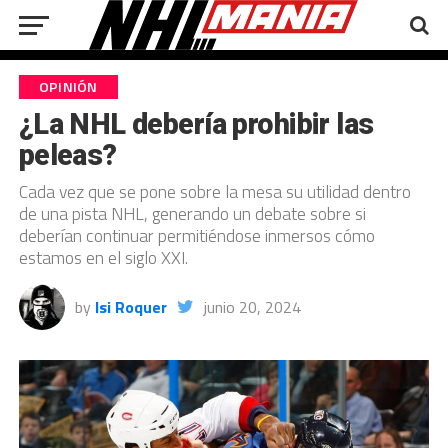
OPINIÓN
¿La NHL debería prohibir las
peleas?
Cada vez que se pone sobre la mesa su utilidad dentro
de una pista NHL, generando un debate sobre si
deberían continuar permitiéndose inmersos cómo
estamos en el siglo XXI.
by
Isi Roquer
junio 20, 2024