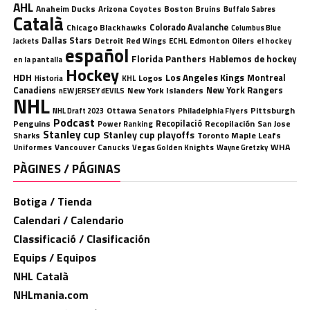
AHL
Anaheim Ducks
Boston Bruins
Arizona Coyotes
Buffalo Sabres
Català
Chicago Blackhawks
Colorado Avalanche
Columbus Blue
Dallas Stars
Detroit Red Wings
ECHL
Edmonton Oilers
el hockey
Jackets
español
Florida Panthers
Hablemos de hockey
en la pantalla
Hockey
HDH
Los Angeles Kings
Montreal
Logos
KHL
Historia
Canadiens
New York Rangers
New York Islanders
nEW jERSEY dEVILS
NHL
Ottawa Senators
Pittsburgh
Philadelphia Flyers
NHL Draft 2023
Podcast
Penguins
Recopilació
Recopilación
San Jose
Power Ranking
Stanley cup
Stanley cup playoffs
Sharks
Toronto Maple Leafs
WHA
Uniformes
Vancouver Canucks
Vegas Golden Knights
Wayne Gretzky
PÀGINES / PÁGINAS
Botiga / Tienda
Calendari / Calendario
Classificació / Clasificación
Equips / Equipos
NHL Català
NHLmania.com