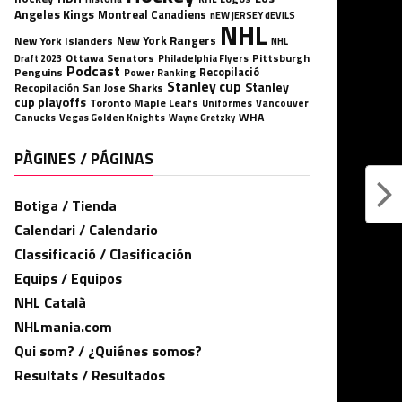
Angeles Kings
Montreal Canadiens
nEW jERSEY dEVILS
NHL
New York Rangers
New York Islanders
NHL
Ottawa Senators
Pittsburgh
Philadelphia Flyers
Draft 2023
Podcast
Penguins
Recopilació
Power Ranking
Stanley cup
Stanley
Recopilación
San Jose Sharks
cup playoffs
Toronto Maple Leafs
Uniformes
Vancouver
WHA
Canucks
Vegas Golden Knights
Wayne Gretzky
PÀGINES / PÁGINAS
Botiga / Tienda
Calendari / Calendario
Classificació / Clasificación
Equips / Equipos
NHL Català
NHLmania.com
Qui som? / ¿Quiénes somos?
Resultats / Resultados