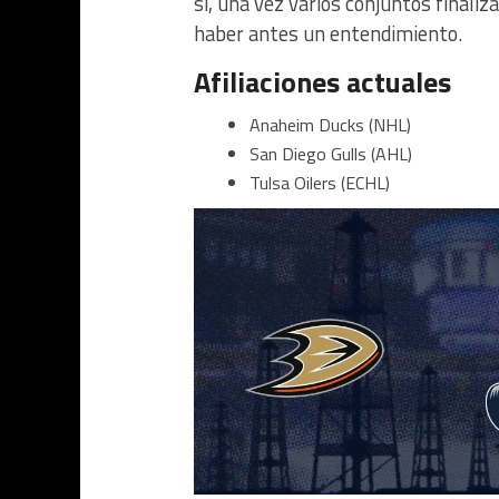
sí, una vez varios conjuntos finali
haber antes un entendimiento.
Afiliaciones actuales
Anaheim Ducks (NHL)
San Diego Gulls (AHL)
Tulsa Oilers (ECHL)