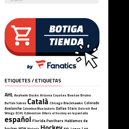
ETIQUETES / ETIQUETAS
AHL
Anaheim Ducks
Boston Bruins
Arizona Coyotes
Català
Chicago Blackhawks
Colorado
Buffalo Sabres
Avalanche
Dallas Stars
Detroit Red
Columbus Blue Jackets
Wings
ECHL
Edmonton Oilers
el hockey en la pantalla
español
Florida Panthers
Hablemos de
Hockey
HDH
hockey
Los
Logos
KHL
Historia