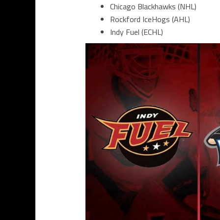
Chicago Blackhawks (NHL)
Rockford IceHogs (AHL)
Indy Fuel (ECHL)