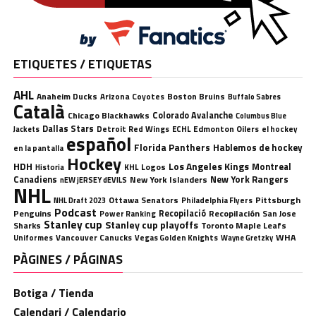
ETIQUETES / ETIQUETAS
AHL
Anaheim Ducks
Boston Bruins
Arizona Coyotes
Buffalo Sabres
Català
Chicago Blackhawks
Colorado Avalanche
Columbus Blue
Dallas Stars
Detroit Red Wings
ECHL
Edmonton Oilers
el hockey
Jackets
español
Florida Panthers
Hablemos de hockey
en la pantalla
Hockey
HDH
Los Angeles Kings
Montreal
Logos
KHL
Historia
Canadiens
New York Rangers
New York Islanders
nEW jERSEY dEVILS
NHL
Ottawa Senators
Pittsburgh
Philadelphia Flyers
NHL Draft 2023
Podcast
Penguins
Recopilació
Recopilación
San Jose
Power Ranking
Stanley cup
Stanley cup playoffs
Sharks
Toronto Maple Leafs
WHA
Uniformes
Vancouver Canucks
Vegas Golden Knights
Wayne Gretzky
PÀGINES / PÁGINAS
Botiga / Tienda
Calendari / Calendario