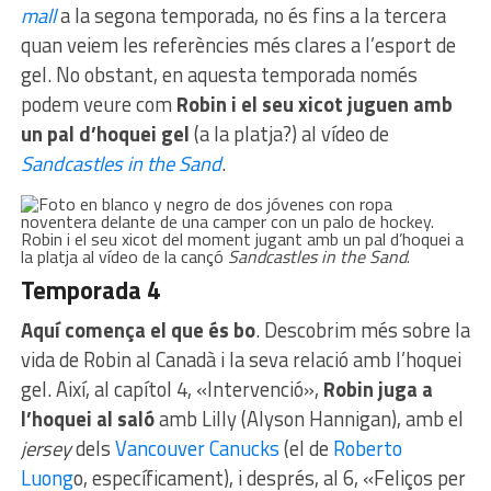
mall
a la segona temporada, no és fins a la tercera
quan veiem les referències més clares a l’esport de
gel. No obstant, en aquesta temporada només
podem veure com
Robin i el seu xicot juguen amb
un pal d’hoquei gel
(a la platja?) al vídeo de
Sandcastles in the Sand
.
Robin i el seu xicot del moment jugant amb un pal d’hoquei a
la platja al vídeo de la cançó
Sandcastles in the Sand
.
Temporada 4
Aquí comença el que és bo
. Descobrim més sobre la
vida de Robin al Canadà i la seva relació amb l’hoquei
gel. Així, al capítol 4, «Intervenció»,
Robin juga a
l’hoquei al saló
amb Lilly (Alyson Hannigan), amb el
jersey
dels
Vancouver Canucks
(el de
Roberto
Luong
o, específicament), i després, al 6, «Feliços per