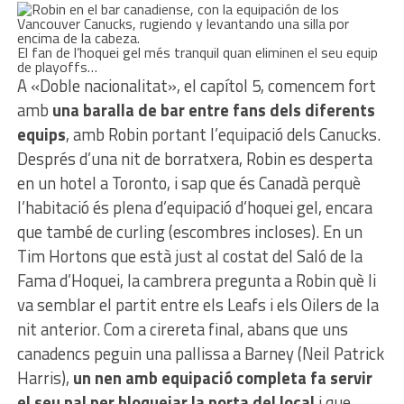
El fan de l’hoquei gel més tranquil quan eliminen el seu equip
de playoffs…
A «Doble nacionalitat», el capítol 5, comencem fort
amb
una baralla de bar entre fans dels diferents
equips
, amb Robin portant l’equipació dels Canucks.
Després d’una nit de borratxera, Robin es desperta
en un hotel a Toronto, i sap que és Canadà perquè
l’habitació és plena d’equipació d’hoquei gel, encara
que també de curling (escombres incloses). En un
Tim Hortons que està just al costat del Saló de la
Fama d’Hoquei, la cambrera pregunta a Robin què li
va semblar el partit entre els Leafs i els Oilers de la
nit anterior. Com a cirereta final, abans que uns
canadencs peguin una pallissa a Barney (Neil Patrick
Harris),
un nen amb equipació completa fa servir
el seu pal per bloquejar la porta del local
i que