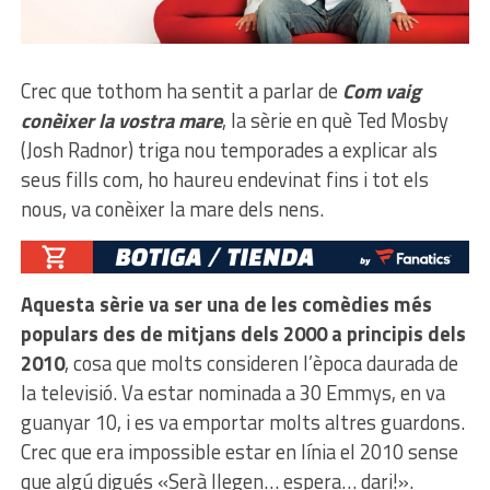
Crec que tothom ha sentit a parlar de
Com vaig
conèixer la vostra mare
, la sèrie en què Ted Mosby
(Josh Radnor) triga nou temporades a explicar als
seus fills com, ho haureu endevinat fins i tot els
nous, va conèixer la mare dels nens.
Aquesta sèrie va ser una de les comèdies més
populars des de mitjans dels 2000 a principis dels
2010
, cosa que molts consideren l’època daurada de
la televisió. Va estar nominada a 30 Emmys, en va
guanyar 10, i es va emportar molts altres guardons.
Crec que era impossible estar en línia el 2010 sense
que algú digués «Serà llegen… espera… dari!».