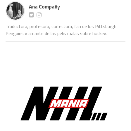
Ana Compañy
Traductora, profesora, correctora, fan de los Pittsburgh
Penguins y amante de las pelis malas sobre hockey.