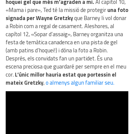
hoquei gel que més m’agraden a mi.
Al capítol 10,
«Mama i pare», Ted té la missió de protegir
una foto
signada per Wayne Gretzky
que Barney li vol donar
a Robin com a regal de casament. Aleshores, al
capítol 12, «Sopar d’assaig», Barney organitza una
festa de temàtica canadenca en una pista de gel
(amb patins d’hoquei!) i dóna la foto a Robin.
Després, els convidats fan un partidet. És una
escena preciosa que guardaré per sempre en el meu
cor.
L’únic millor hauria estat que portessin el
mateix Gretzky
,
o almenys algun familiar seu.