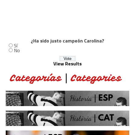
¿Ha sido justo campeón Carolina?
Sí
No
View Results