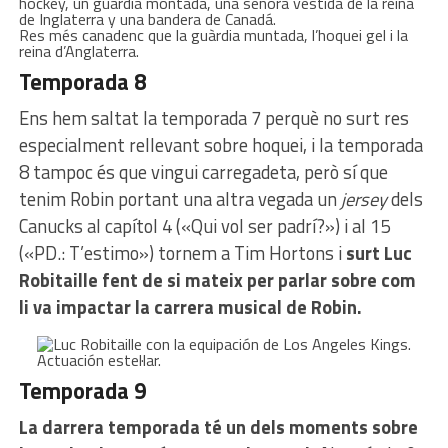
Res més canadenc que la guàrdia muntada, l’hoquei gel i la
reina d’Anglaterra.
Temporada 8
Ens hem saltat la temporada 7 perquè no surt res
especialment rellevant sobre hoquei, i la temporada
8 tampoc és que vingui carregadeta, però sí que
tenim Robin portant una altra vegada un
jersey
dels
Canucks al capítol 4 («Qui vol ser padrí?») i al 15
(«PD.: T’estimo») tornem a Tim Hortons i
surt Luc
Robitaille fent de si mateix per parlar sobre com
li va impactar la carrera musical de Robin.
Actuación estel·lar.
Temporada 9
La darrera temporada té un dels moments sobre