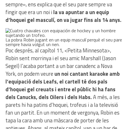
sempre», ens explica que el seu pare sempre va
fingir que era un noi i
la va apuntar a un equip
d’hoquei gel masculí, on va jugar fins als 14 anys.
La pobra Robin jugant en un equip masculí perquè el seu pare
sempre havia volgut un nen.
Poc després, al capítol 11, <Petita Minnesota>,
Robin sent morrinya i el seu amic Marshall (Jason
Segel) l’acaba portant a un bar canadenc a Nova
York, on podem veure
un noi cantant karaoke amb
l’equipació dels Leafs, el cartell té dos pals
d’hoquei gel creuats i entre el públic hi ha fans
dels Canucks, dels Oilers i dels Habs.
A més, a les
parets hi ha patins d’hoquei, trofeus i a la televisió
fan un partit. En un moment de vergonya, Robin es
tapa la cara amb una màscara de porter de les
antigues. Abans, al mateix capítol, van a un bar de