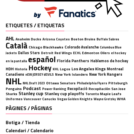
ETIQUETES / ETIQUETAS
AHL
Anaheim Ducks
Boston Bruins
Arizona Coyotes
Buffalo Sabres
Català
Chicago Blackhawks
Colorado Avalanche
Columbus Blue
Dallas Stars
Detroit Red Wings
ECHL
Edmonton Oilers
el hockey
Jackets
español
Florida Panthers
Hablemos de hockey
en la pantalla
Hockey
HDH
Los Angeles Kings
Montreal
Logos
KHL
Historia
Canadiens
New York Rangers
New York Islanders
nEW jERSEY dEVILS
NHL
Ottawa Senators
Pittsburgh
Philadelphia Flyers
NHL Draft 2023
Podcast
Penguins
Recopilació
Recopilación
San Jose
Power Ranking
Stanley cup
Stanley cup playoffs
Sharks
Toronto Maple Leafs
WHA
Uniformes
Vancouver Canucks
Vegas Golden Knights
Wayne Gretzky
PÀGINES / PÁGINAS
Botiga / Tienda
Calendari / Calendario