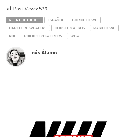
Post Views:
529
RELATED TOPICS
ESPAÑOL
GORDIE HOWE
HARTFORD WHALERS
HOUSTON AEROS
MARK HOWE
NHL
PHILADELPHIA FLYERS
WHA
Inés Álamo