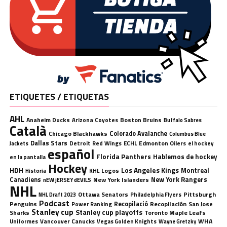
ETIQUETES / ETIQUETAS
AHL
Anaheim Ducks
Boston Bruins
Arizona Coyotes
Buffalo Sabres
Català
Chicago Blackhawks
Colorado Avalanche
Columbus Blue
Dallas Stars
Detroit Red Wings
ECHL
Edmonton Oilers
el hockey
Jackets
español
Florida Panthers
Hablemos de hockey
en la pantalla
Hockey
HDH
Los Angeles Kings
Montreal
Logos
KHL
Historia
Canadiens
New York Rangers
New York Islanders
nEW jERSEY dEVILS
NHL
Ottawa Senators
Pittsburgh
Philadelphia Flyers
NHL Draft 2023
Podcast
Penguins
Recopilació
Recopilación
San Jose
Power Ranking
Stanley cup
Stanley cup playoffs
Sharks
Toronto Maple Leafs
WHA
Uniformes
Vancouver Canucks
Vegas Golden Knights
Wayne Gretzky